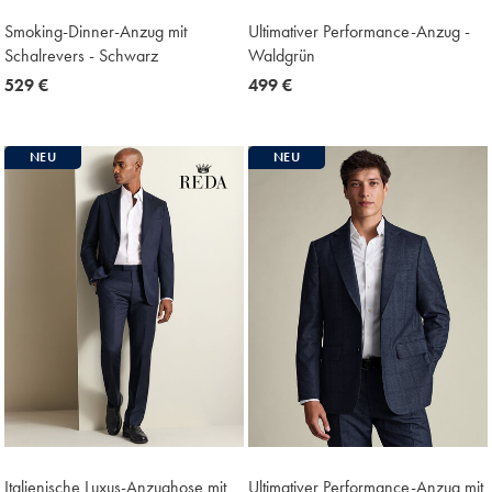
Smoking-Dinner-Anzug mit
Ultimativer Performance-Anzug -
Schalrevers - Schwarz
Waldgrün
now
529 €
now
499 €
529
499
€
€
NEU
NEU
Italienische Luxus-Anzughose mit
Ultimativer Performance-Anzug mit