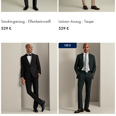
Smokinganzug - Elfenbeinweiß
Leinen-Anzug - Taupe
now
529 €
now
529 €
529
529
€
€
NEU