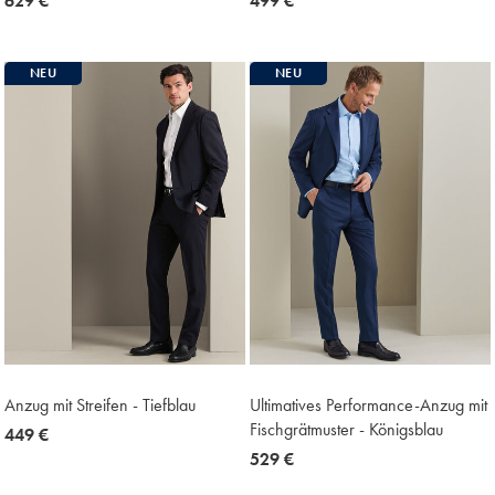
now
629 €
now
499 €
629
499
€
€
NEU
NEU
Anzug mit Streifen - Tiefblau
Ultimatives Performance-Anzug mit
Fischgrätmuster - Königsblau
now
449 €
449
now
529 €
€
529