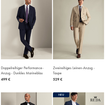
Doppelreihiger Performance-
Zweireihiges Leinen-Anzug -
Anzug - Dunkles Marineblau
Taupe
now
499 €
now
529 €
499
529
€
€
NEU