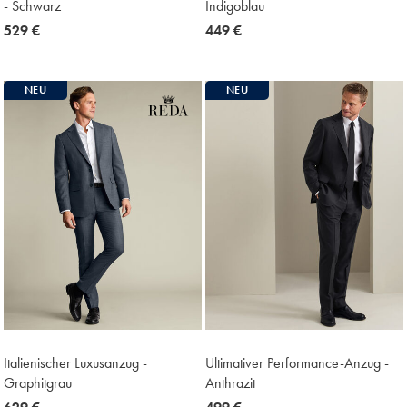
- Schwarz
Indigoblau
now
529 €
now
449 €
529
449
€
€
NEU
NEU
Italienischer Luxusanzug -
Ultimativer Performance-Anzug -
Graphitgrau
Anthrazit