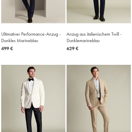
Ultimativer Performance-Anzug -
Anzug aus italienischem Twill -
Dunkles Marineblau
Dunklemarineblau
now
499 €
now
629 €
499
629
€
€