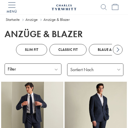
MENÜ
Charles
Tyrwhitt
Startseite
Anzüge
Anzüge & Blazer
Home
ANZÜGE & BLAZER
SLIM FIT
CLASSIC FIT
BLAUE ANZÜGE
Filter
Gefundene
Produke
18