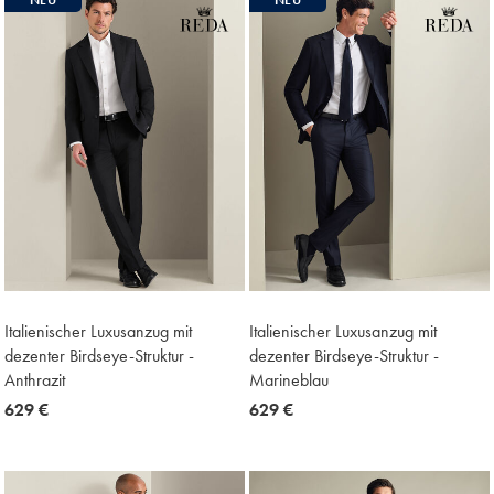
Italienischer Luxusanzug mit
Italienischer Luxusanzug mit
dezenter Birdseye-Struktur -
dezenter Birdseye-Struktur -
Anthrazit
Marineblau
now
629 €
now
629 €
629
629
€
€