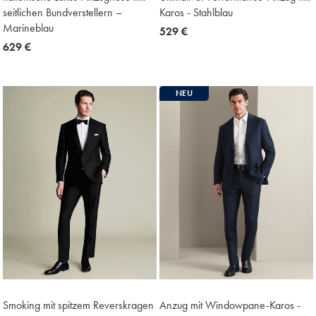
seitlichen Bundverstellern –
Karos - Stahlblau
Marineblau
now
529 €
now
629 €
529
629
€
€
NEU
Smoking mit spitzem Reverskragen
Anzug mit Windowpane-Karos -