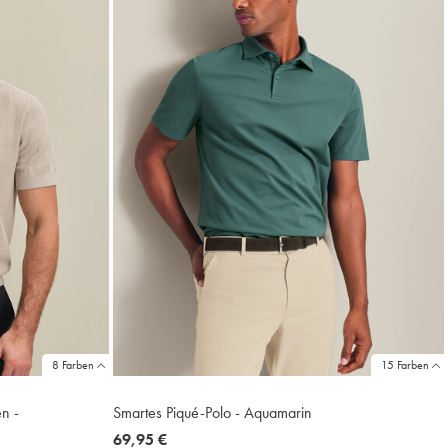
8 Farben
15 Farben
en -
Smartes Piqué-Polo - Aquamarin
now
69,95 €