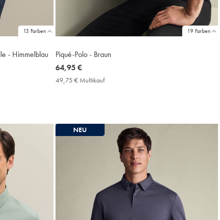
13 Farben
19 Farben
le - Himmelblau
Piqué-Polo - Braun
now
64,95 €
64,95
49,75 € Multikauf
49,75
€
€
Multikauf
Price
NEU