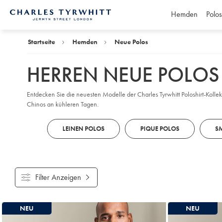
Hemden
Polos
Charles
Tyrwhitt
Home
Startseite
Hemden
Neue Polos
HERREN NEUE POLOS
Entdecken Sie die neuesten Modelle der Charles Tyrwhitt Poloshirt-Kollek
Chinos an kühleren Tagen.
LEINEN POLOS
PIQUE POLOS
S
Filter Anzeigen
Gefundene
NEU
NEU
Produke
18