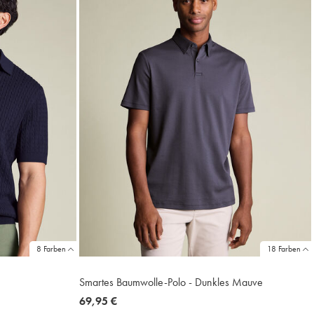
8 Farben
18 Farben
Smartes Baumwolle-Polo - Dunkles Mauve
now
69,95 €