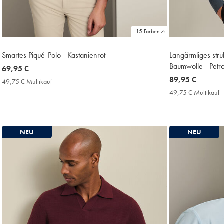
15 Farben
Smartes Piqué-Polo - Kastanienrot
Langärmliges struk
Baumwolle - Petro
now
69,95 €
69,95
now
89,95 €
49,75 € Multikauf
49,75
€
89,95
€
49,75 € Multikauf
4
Multikauf
€
€
Price
M
P
NEU
NEU