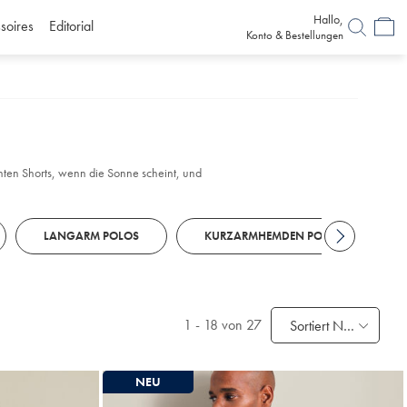
Hallo,
soires
Editorial
Konto & Bestellungen
chten Shorts, wenn die Sonne scheint, und
LANGARM POLOS
KURZARMHEMDEN POLOS
1
-
18
von 27
Sortiert Nach
NEU