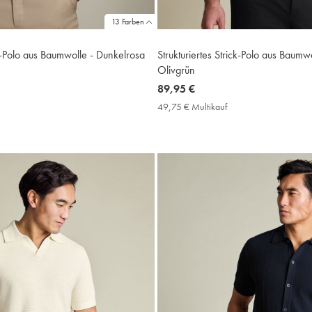
13 Farben
Polo aus Baumwolle - Dunkelrosa
Strukturiertes Strick-Polo aus Baumwo
Olivgrün
now
89,95 €
9,75
89,95
49,75 € Multikauf
49,75
ultikauf
€
€
rice
Multikauf
Price