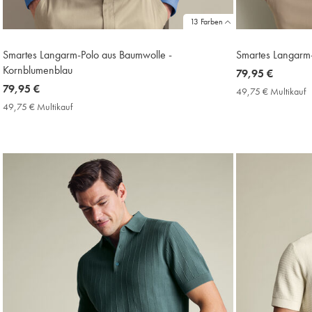
13 Farben
Smartes Langarm-Polo aus Baumwolle -
Smartes Langarm-
Kornblumenblau
now
79,95 €
now
79,95 €
79,95
49,75 € Multikauf
4
79,95
€
€
49,75 € Multikauf
49,75
M
€
€
P
Multikauf
Price