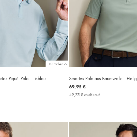
10 Farben
tes Piqué-Polo - Eisblau
Smartes Polo aus Baumwolle - Hellg
now
69,95 €
69,95
9,75
49,75 € Multikauf
49,75
€
€
ultikauf
Multikauf
rice
Price