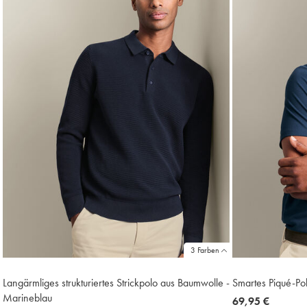
3 Farben
Langärmliges strukturiertes Strickpolo aus Baumwolle -
Smartes Piqué-Pol
Marineblau
now
69,95 €