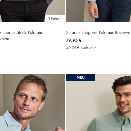
3 Farben
turiertes Strick-Polo aus
Smartes Langarm-Polo aus Baumwol
lblau
now
79,95 €
79,95
49,75 € Multikauf
49,75
€
€
9,75
Multikauf
Price
ultikauf
rice
NEU