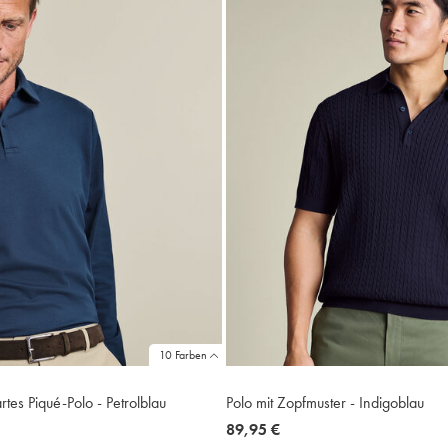
10 Farben
tes Piqué-Polo - Petrolblau
Polo mit Zopfmuster - Indigoblau
now
89,95 €