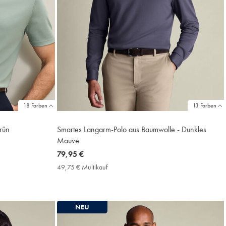
18 Farben
13 Farben
rün
Smartes Langarm-Polo aus Baumwolle - Dunkles
Mauve
now
79,95 €
79,95
49,75 € Multikauf
49,75
€
€
Multikauf
Price
NEU