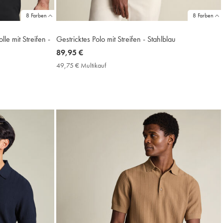
8 Farben
8 Farben
lle mit Streifen -
Gestricktes Polo mit Streifen - Stahlblau
now
89,95 €
89,95
49,75 € Multikauf
49,75
€
€
Multikauf
Price