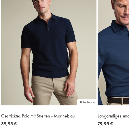
8 Farben
Gestricktes Polo mit Streifen - Marineblau
Langärmliges smar
now
89,95 €
now
79,95 €