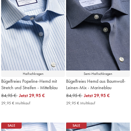
Haifischkragen
Semi-Haifischkragen
Bügelfreies Popeline-Hemd mit
Bügelfreies Hemd aus Baumwoll-
Stretch und Streifen - Mittelblau
Leinen-Mix - Marineblau
was
84,95 €
now
Jetzt
29,95 €
was
84,95 €
now
Jetzt
29,95 €
84,95
29,95
84,95
29,95
29,95 € Multikauf
29,95
29,95 € Multikauf
29,95
€
€
€
€
€
€
Multikauf
Multikauf
Price
Price
SALE
SALE