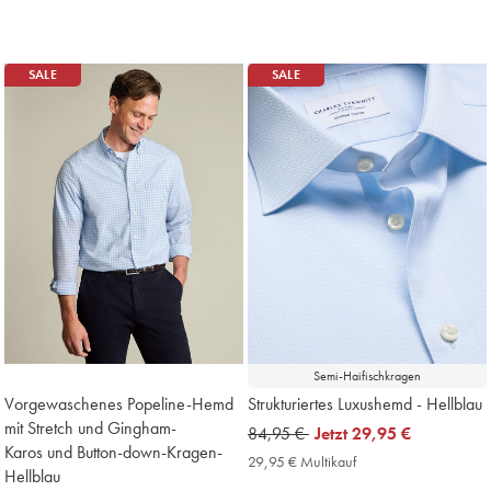
€
€
€
€
€
€
Multikauf
Multikauf
Price
Price
SALE
SALE
Semi-Haifischkragen
Vorgewaschenes Popeline-Hemd
Strukturiertes Luxushemd - Hellblau
mit Stretch und Gingham-
was
84,95 €
now
Jetzt
29,95 €
Karos und Button-down-Kragen-
84,95
29,95
29,95 € Multikauf
29,95
Hellblau
€
€
€