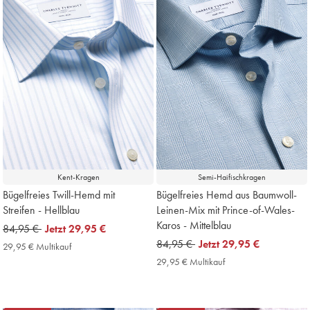
Kent-Kragen
Semi-Haifischkragen
Bügelfreies Twill-Hemd mit
Bügelfreies Hemd aus Baumwoll-
Streifen - Hellblau
Leinen-Mix mit Prince-of-Wales-
Karos - Mittelblau
was
84,95 €
now
Jetzt
29,95 €
84,95
29,95
was
84,95 €
now
Jetzt
29,95 €
29,95 € Multikauf
29,95
€
€
84,95
29,95
€
29,95 € Multikauf
29,95
Multikauf
€
€
€
Price
Multikauf
Price