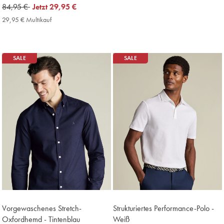
Multikauf
was
84,95 €
now
Jetzt
29,95 €
Price
84,95
29,95
29,95 € Multikauf
29,95
€
€
€
Multikauf
Price
SALE
SALE
Vorgewaschenes Stretch-
Strukturiertes Performance-Polo -
Oxfordhemd - Tintenblau
Weiß