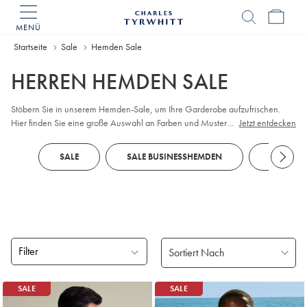
MENÜ
Charles
Tyrwhitt
Startseite
Sale
Hemden Sale
Home
HERREN HEMDEN SALE
Stöbern Sie in unserem Hemden-Sale, um Ihre Garderobe aufzufrischen.
Hier finden Sie eine große Auswahl an Farben und Mustern, langen und
...
Jetzt entdecken
kurzen Ärmeln, leichten und schweren Stoffen. Bleiben Sie den ganzen Tag
bequem mit einem bügelfreien
bügelfreie
von Tyrwhitt, oder probieren Sie
SALE
SALE BUSINESSHEMDEN
SALE FR
unsere Sale-Hemden mit zusätzlichem Stretch für mehr Komfort. Eine
auffällige
Krawatte
vervollständigt den Look.
Filter
Gefundene
SALE
SALE
Produke
18