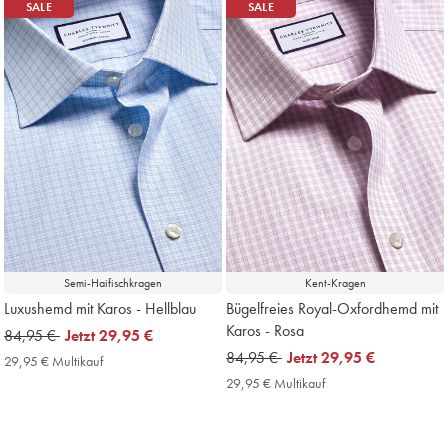
SALE
SALE
Semi-Haifischkragen
Kent-Kragen
Luxushemd mit Karos - Hellblau
Bügelfreies Royal-Oxfordhemd mit
Karos - Rosa
was
84,95 €
now
Jetzt
29,95 €
84,95
29,95
was
84,95 €
now
Jetzt
29,95 €
29,95 € Multikauf
29,95
€
€
84,95
29,95
€
29,95 € Multikauf
29,95
Multikauf
€
€
€
Price
Multikauf
Price