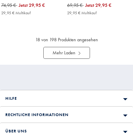
was
74,95 €
now
Jetzt
29,95 €
was
69,95 €
now
Jetzt
29,95 €
74,95
29,95
69,95
29,95
29,95 € Multikauf
29,95
29,95 € Multikauf
29,95
€
€
€
€
€
€
Multikauf
Multikauf
Price
Price
18
von 198 Produkten angesehen
Mehr Laden
HILFE
RECHTLICHE INFORMATIONEN
ÜBER UNS