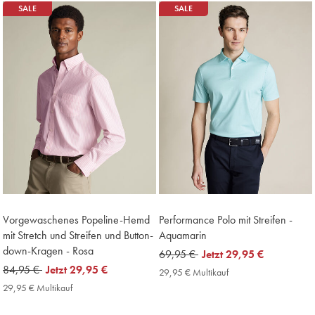
SALE
SALE
Vorgewaschenes Popeline-Hemd
Performance Polo mit Streifen -
mit Stretch und Streifen und Button-
Aquamarin
down-Kragen - Rosa
was
69,95 €
now
Jetzt
29,95 €
was
84,95 €
now
Jetzt
29,95 €
69,95
29,95
29,95 € Multikauf
29,95
84,95
29,95
€
€
€
29,95 € Multikauf
29,95
Multikauf
€
€
€
Price
Multikauf