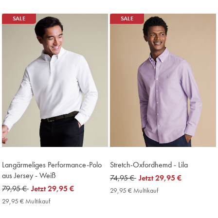
Price
SALE
SALE
Langärmeliges Performance-Polo
Stretch-Oxfordhemd - Lila
aus Jersey - Weiß
was
74,95 €
now
Jetzt
29,95 €
was
79,95 €
now
Jetzt
29,95 €
74,95
29,95
29,95 € Multikauf
29,95
79,95
29,95
€
€
€
29,95 € Multikauf
29,95
Multikauf
€
€
€
Price