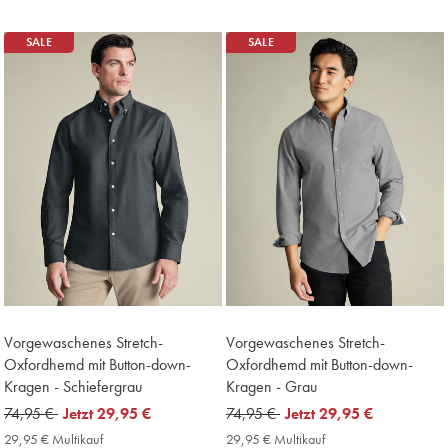
Multikauf
Price
SALE
SALE
Vorgewaschenes Stretch-
Vorgewaschenes Stretch-
Oxfordhemd mit Button-down-
Oxfordhemd mit Button-down-
Kragen - Schiefergrau
Kragen - Grau
was
74,95 €
now
Jetzt
29,95 €
was
74,95 €
now
Jetzt
29,95 €
74,95
29,95
74,95
29,95
29,95 € Multikauf
29,95
29,95 € Multikauf
29,95