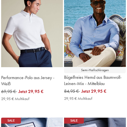
Semi-Haifischkragen
Bügelfreies Hemd aus Baumwoll-
Performance-Polo aus Jersey -
Leinen-Mix - Mittelblau
Weiß
was
84,95 €
now
Jetzt
29,95 €
was
69,95 €
now
Jetzt
29,95 €
84,95
29,95
69,95
29,95
29,95 € Multikauf
29,95
29,95 € Multikauf
29,95
€
€
€
€
€
€
Multikauf
Multikauf
Price
Price
SALE
SALE