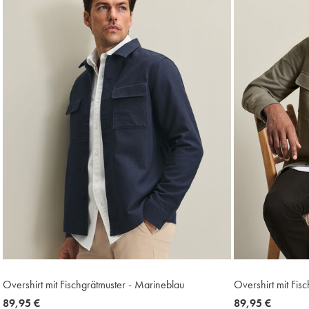
Overshirt mit Fischgrätmuster - Marineblau
Overshirt mit Fis
now
89,95 €
now
89,95 €