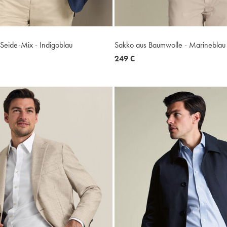
Seide-Mix - Indigoblau
Sakko aus Baumwolle - Marineblau
now
249 €
249
€