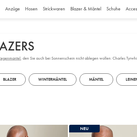
Anzüge
Hosen
Strickwaren
Blazer & Mäntel
Schuhe
Acces
LAZERS
Regenmantel
, den Sie auch bei Sonnenschein nicht ablegen wollen: Charles Tyrwhit
BLAZER
WINTERMÄNTEL
MÄNTEL
LEIN
NEU