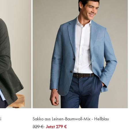
i
Sakko aus Leinen-Baumwoll-Mix - Hellblau
was
329 €
now
Jetzt
279 €