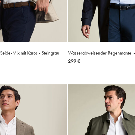
Seide-Mix mit Karos - Steingrau
Wasserabweisender Regenmantel -
now
299 €
299
€