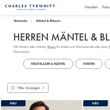
Hemden
Polos
Charles
Tyrwhitt
Home
Startseite
Mäntel & Blazers
HERREN MÄNTEL & B
Ob Westen oder Mäntel,
Blazer
für Arbeit und Wochenende oder jener
Geschmack.
NEUE BLAZER & MÄNTEL
WESTEN
Filter Anzeigen
Gefundene
NEU
NEU
Produke
18