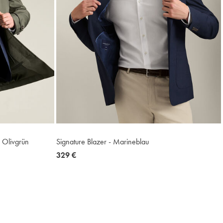
 Olivgrün
Signature Blazer - Marineblau
now
329 €
329
€