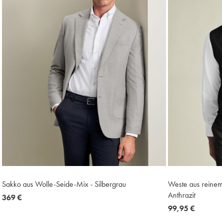
Sakko aus Wolle-Seide-Mix - Silbergrau
Weste aus reinem
Anthrazit
now
369 €
369
now
99,95 €
€
99,95