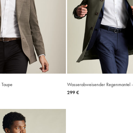
- Taupe
Wasserabweisender Regenmantel -
now
299 €
299
€