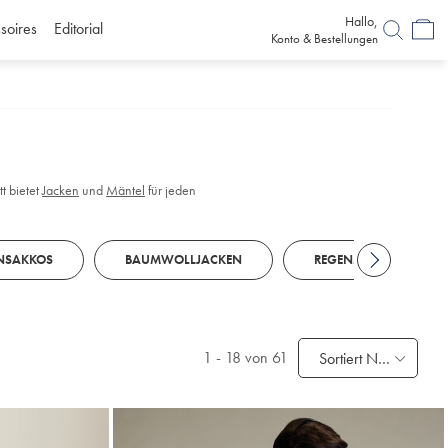
Hallo,
soires
Editorial
Konto & Bestellungen
t bietet
Jacken
und
Mäntel
für jeden
ENSAKKOS
BAUMWOLLJACKEN
REGENMÄNTEL
1
-
18
von 61
Sortiert Nach