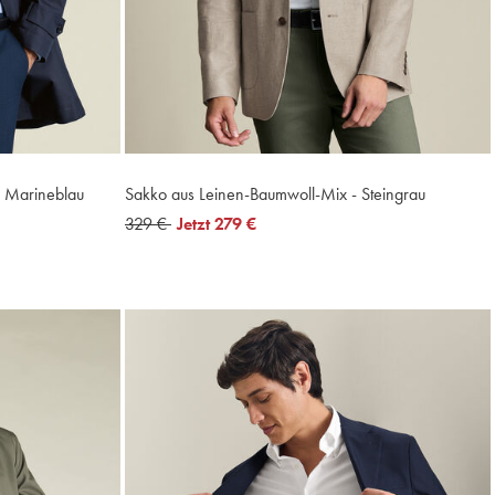
 Marineblau
Sakko aus Leinen-Baumwoll-Mix - Steingrau
was
329 €
now
Jetzt
279 €
329
279
€
€