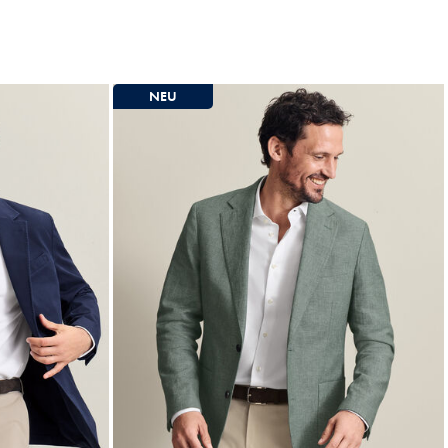
329
279
€
€
NEU