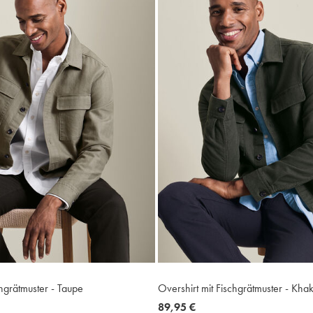
chgrätmuster - Taupe
Overshirt mit Fischgrätmuster - Khak
now
89,95 €