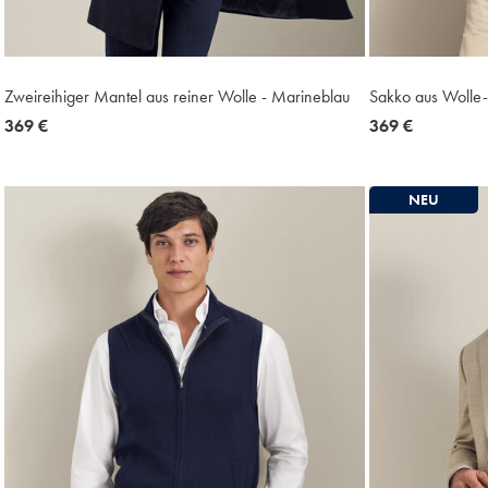
Zweireihiger Mantel aus reiner Wolle - Marineblau
Sakko aus Wolle-
now
369 €
now
369 €
369
369
€
€
NEU