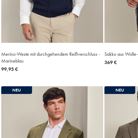
Merino-Weste mit durchgehendem Reißverschluss -
Sakko aus Wolle-
Marineblau
now
369 €
now
99,95 €
369
99,95
€
€
NEU
NEU