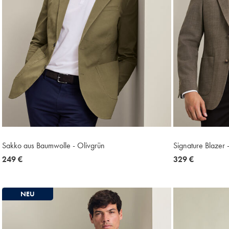
Sakko aus Baumwolle - Olivgrün
Signature Blazer 
now
249 €
now
329 €
249
329
€
€
NEU