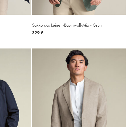
Sakko aus Leinen-Baumwoll-Mix - Grün
now
329 €
329
€