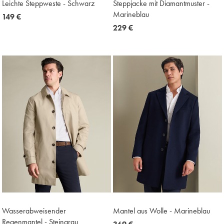
Leichte Steppweste - Schwarz
Steppjacke mit Diamantmuster -
Marineblau
now
149 €
149
now
229 €
€
229
€
Wasserabweisender
Mantel aus Wolle - Marineblau
Regenmantel - Steingrau