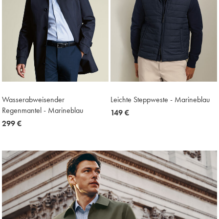
Wasserabweisender
Leichte Steppweste - Marineblau
Regenmantel - Marineblau
now
149 €
now
299 €
149
299
€
€