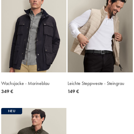
Wachsjacke - Marineblau
Leichte Steppweste - Steingrau
now
349 €
now
149 €
349
149
€
€
NEU