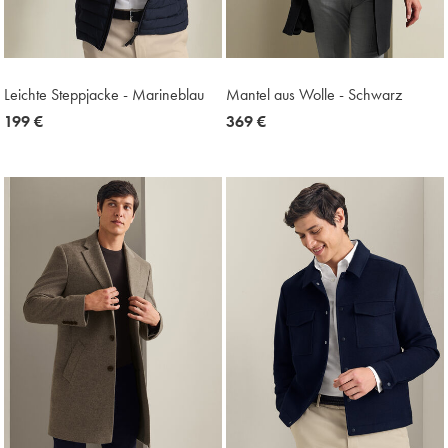
Leichte Steppjacke - Marineblau
Mantel aus Wolle - Schwarz
now
199 €
now
369 €
199
369
€
€