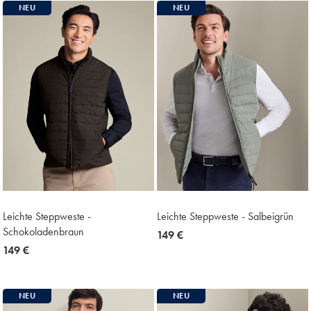
NEU
NEU
Leichte Steppweste -
Leichte Steppweste - Salbeigrün
Schokoladenbraun
now
149 €
now
149 €
149
149
€
€
NEU
NEU