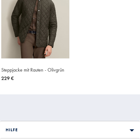
Steppjacke mit Rauten - Olivgrün
now
229 €
229
€
HILFE