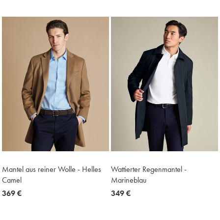
349
€
€
Mantel aus reiner Wolle - Helles
Wattierter Regenmantel -
Camel
Marineblau
now
369 €
now
349 €
369
349
€
€