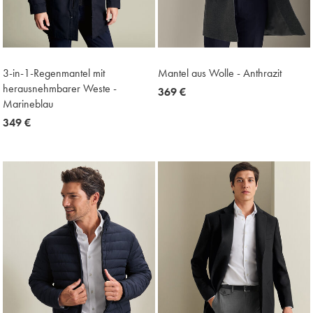
3-in-1-Regenmantel mit
Mantel aus Wolle - Anthrazit
herausnehmbarer Weste -
now
369 €
Marineblau
369
now
349 €
€
349
€