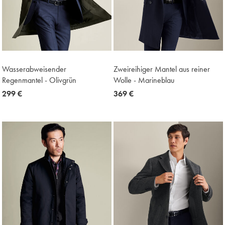
Wasserabweisender
Zweireihiger Mantel aus reiner
Regenmantel - Olivgrün
Wolle - Marineblau
now
299 €
now
369 €
299
369
€
€