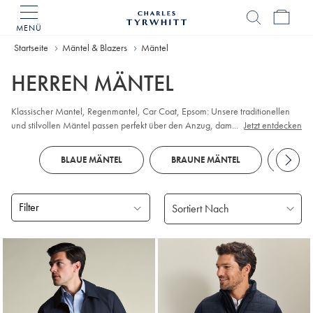
MENÜ
Charles
Tyrwhitt
Home
Startseite
Mäntel & Blazers
Mäntel
HERREN MÄNTEL
Klassischer Mantel, Regenmantel, Car Coat, Epsom: Unsere traditionellen
und stilvollen Mäntel passen perfekt über den Anzug, damit Sie sich auch an
...
Jetzt entdecken
grauen Tagen von Ihrer Sonnenseite zeigen können.
BLAUE MÄNTEL
BRAUNE MÄNTEL
SCHW
Filter
Gefundene
Produke
18