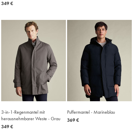
now
349 €
319
349
€
€
3-in-1-Regenmantel mit
Puffermantel - Marineblau
herausnehmbarer Weste - Grau
now
369 €
now
349 €
369