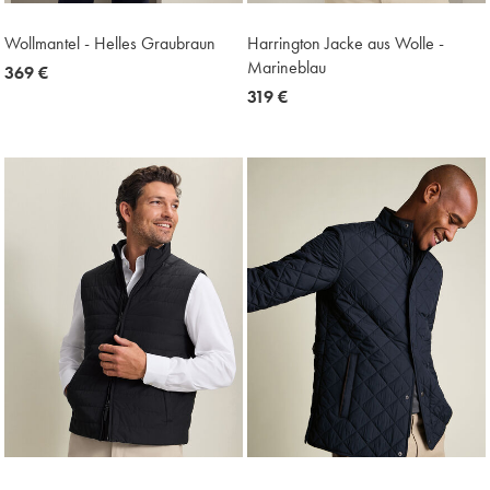
Wollmantel - Helles Graubraun
Harrington Jacke aus Wolle -
Marineblau
now
369 €
369
now
319 €
€
319
€