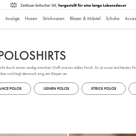
Zeitloser britischer Stil,
hergestellt für eine lange Lebensdauer
Anzüge
Hosen
Strickwaren
Blazer & Mäntel
Schuhe
Acces
POLOSHIRTS
ht durch einen seidig-weichen Griff und ein edles Finish. Es ist unser leichtestes 
nbar und liegt dennoch eng am Körper an.
ANCE POLOS
LEINEN POLOS
STRICK POLOS