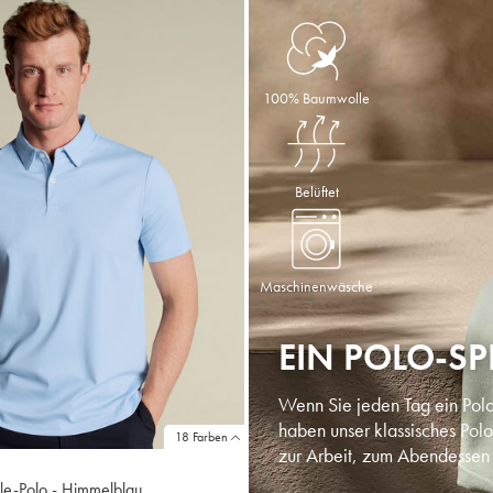
100% Baumwolle
Belüftet
Maschinenwäsche
EIN POLO-SP
Wenn Sie jeden Tag ein Polo-
haben unser klassisches Polo
18 Farben
zur Arbeit, zum Abendessen 
e-Polo - Himmelblau