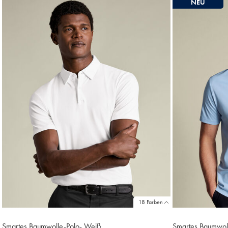
NEU
Produke
18
18 Farben
Smartes Baumwolle-Polo- Weiß
Smartes Baumwoll