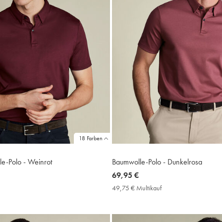
18 Farben
e-Polo - Weinrot
Baumwolle-Polo - Dunkelrosa
now
69,95 €
69,95
9,75
49,75 € Multikauf
49,75
€
€
ultikauf
Multikauf
rice
Price