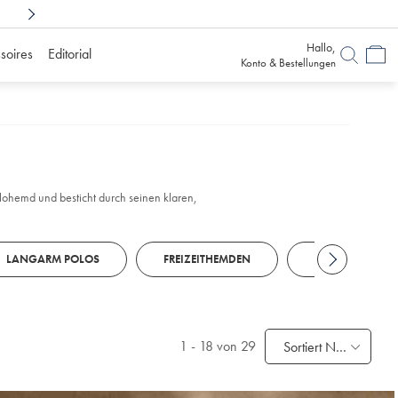
Shoppen Sie sorglos mit
6 Monaten Bedenkz
Hallo,
soires
Editorial
Konto & Bestellungen
Polohemd und besticht durch seinen klaren,
LANGARM POLOS
FREIZEITHEMDEN
BUSINESS-CAS
1
-
18
von 29
Sortiert Nach