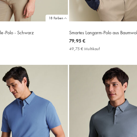
18 Farben
le-Polo - Schwarz
Smartes Langarm-Polo aus Baumwol
now
79,95 €
79,95
9,75
49,75 € Multikauf
49,75
€
€
ultikauf
Multikauf
rice
Price