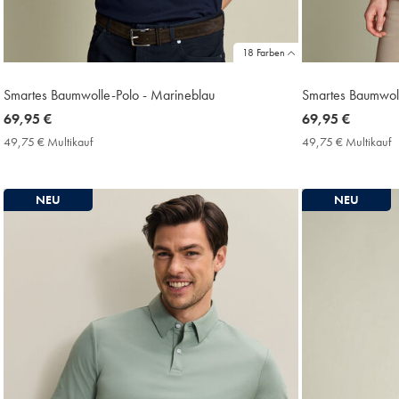
18 Farben
Smartes Baumwolle-Polo - Marineblau
Smartes Baumwol
now
69,95 €
now
69,95 €
69,95
69,95
49,75 € Multikauf
49,75
49,75 € Multikauf
4
€
€
€
€
Multikauf
M
Price
P
NEU
NEU