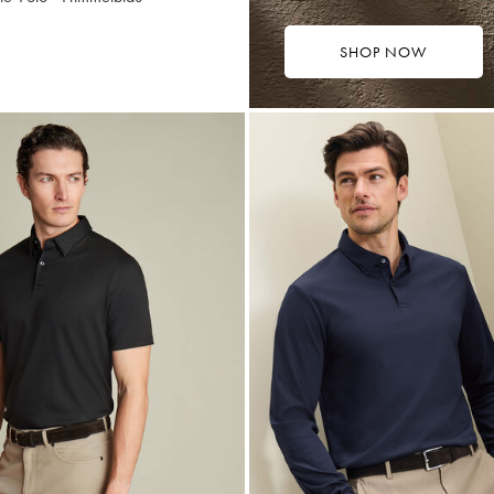
SHOP NOW
9,75
ultikauf
rice