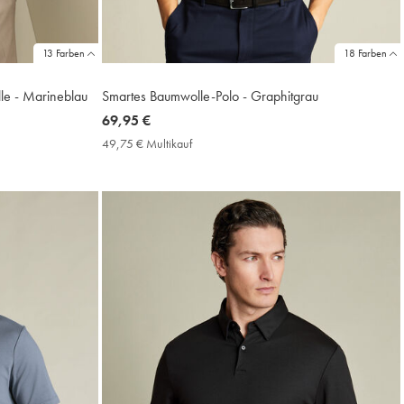
13 Farben
18 Farben
le - Marineblau
Smartes Baumwolle-Polo - Graphitgrau
now
69,95 €
69,95
49,75 € Multikauf
49,75
€
€
Multikauf
Price