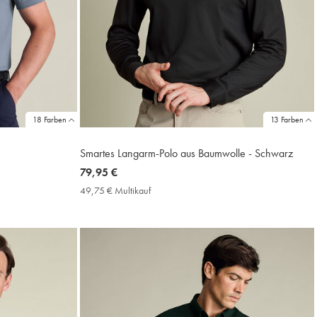
18 Farben
13 Farben
Smartes Langarm-Polo aus Baumwolle - Schwarz
now
79,95 €
79,95
49,75 € Multikauf
49,75
€
€
Multikauf
Price