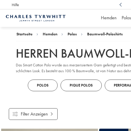
Hilfe
Preisgekrönter Kundenservice,
immer für Sie da
Hemden
Polos
Charles
Tyrwhitt
Home
Startseite
Hemden
Polos
Baumwoll-Poloshirts
HERREN BAUMWOLL-
Das Smart Cotton Polo wurde aus merzerisiertem Garn gefertigt und bestic
schlichten Look. Es besteht aus 100 % Baumwolle, ist von Natur aus deh
POLOS
PIQUE POLOS
PERFORM
Filter Anzeigen
Gefundene