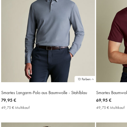
13 Farben
Smartes Langarm-Polo aus Baumwolle - Stahlblau
Smartes Baumwoll
now
79,95 €
now
69,95 €
79,95
69,95
49,75 € Multikauf
49,75
49,75 € Multikauf
4
€
€
€
€
Multikauf
M
Price
P