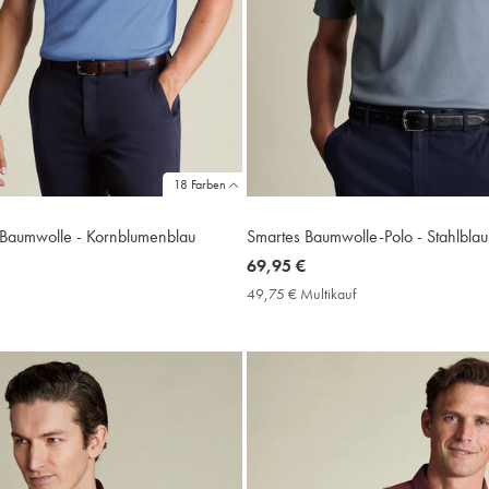
18 Farben
 Baumwolle - Kornblumenblau
Smartes Baumwolle-Polo - Stahlblau
now
69,95 €
69,95
9,75
49,75 € Multikauf
49,75
€
€
ultikauf
Multikauf
rice
Price