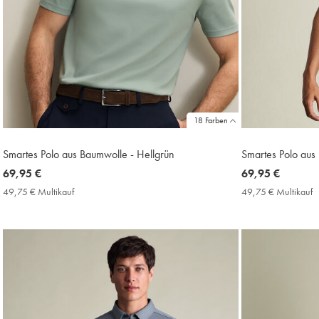
18 Farben
Smartes Polo aus Baumwolle - Hellgrün
Smartes Polo aus
now
69,95 €
now
69,95 €
69,95
69,95
49,75 € Multikauf
49,75
49,75 € Multikauf
4
€
€
€
€
Multikauf
M
Price
P