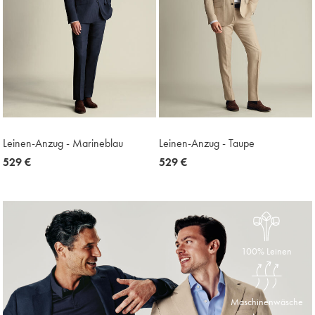
Leinen-Anzug - Marineblau
Leinen-Anzug - Taupe
now
529 €
now
529 €
529
529
€
€
100% Leinen
Maschinenwäsche