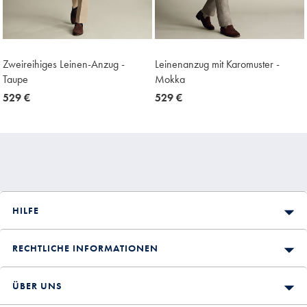
Zweireihiges Leinen-Anzug -
Leinenanzug mit Karomuster -
Taupe
Mokka
now
529 €
now
529 €
529
529
€
€
HILFE
RECHTLICHE INFORMATIONEN
ÜBER UNS