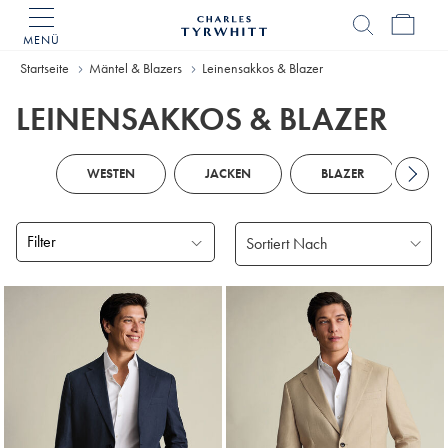
MENÜ
Charles
Tyrwhitt
Home
Startseite
Mäntel & Blazers
Leinensakkos & Blazer
LEINENSAKKOS & BLAZER
WESTEN
JACKEN
BLAZER
R
Filter
Gefundene
Produke
11