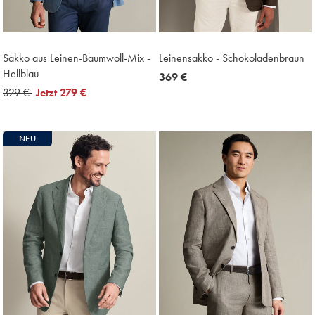
Sakko aus Leinen-Baumwoll-Mix -
Leinensakko - Schokoladenbraun
Hellblau
now
369 €
was
329 €
now
Jetzt
279 €
369
329
279
€
€
€
NEU