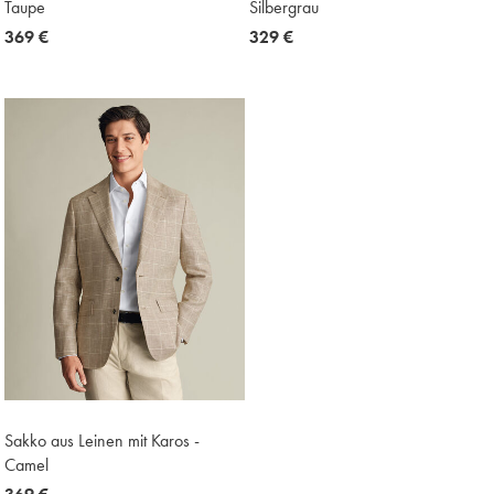
Taupe
Silbergrau
now
369 €
now
329 €
369
329
€
€
Sakko aus Leinen mit Karos -
Camel