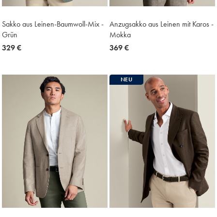
Sakko aus Leinen-Baumwoll-Mix -
Anzugsakko aus Leinen mit Karos -
Grün
Mokka
now
329 €
now
369 €
329
369
€
€
NEU