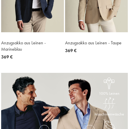
Anzugsakko aus Leinen -
Anzugsakko aus Leinen - Taupe
Marineblau
now
369 €
now
369 €
369
369
€
€
100% Leinen
Maschinenwäsche