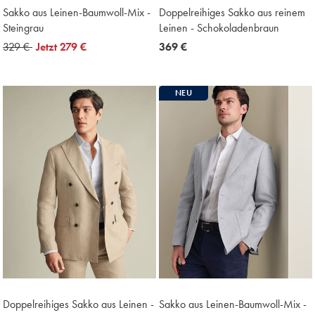
Sakko aus Leinen-Baumwoll-Mix -
Doppelreihiges Sakko aus reinem
Steingrau
Leinen - Schokoladenbraun
was
329 €
now
Jetzt
279 €
now
369 €
329
279
369
€
€
€
NEU
Doppelreihiges Sakko aus Leinen -
Sakko aus Leinen-Baumwoll-Mix -