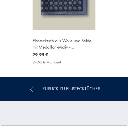
Einstecktuch aus Wolle und Seide
mit Medaillon-Motiv -
Französisches Blau
now
29,95 €
29,95
24,95 € Multikauf
24,95
€
€
Multikauf
Price
ZURÜCK ZU EINSTECKTÜCHER