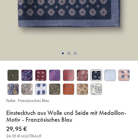
Farbe:
Französisches Blau
details
Einstecktuch aus Wolle und Seide mit Medaillon-
about
Motiv - Französisches Blau
product:
Details
https://www.charlestyrwhitt.com/de/einstecktuch-
now
29,95 €
aus-
29,95
wolle-
24,95 € MULTIKAUF