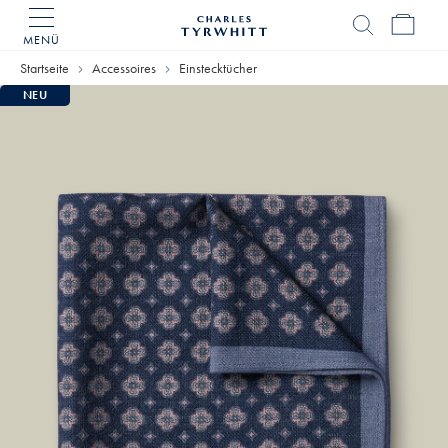
MENÜ
Charles
Tyrwhitt
Startseite
Accessoires
Einstecktücher
Home
NEU