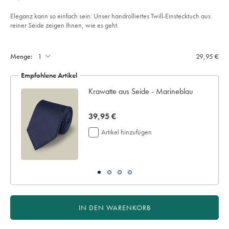
€
und-
seide-
mit-
Eleganz kann so einfach sein: Unser handrolliertes Twill-Einstecktuch aus
medaillon-
reiner Seide zeigen Ihnen, wie es geht.
motiv%C2%A0-
-
Product
Add
franzoesisches-
to
blau/TIP0325FRE.html?
Actions
cart
sourceCode=dmdefault
Menge:
29,95 €
options
Empfohlene Artikel
Krawatte aus Seide - Marineblau
now
39,95 €
39,95
Artikel hinzufügen
€
IN DEN WARENKORB