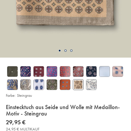
Farbe:
Steingrau
details
Einstecktuch aus Seide und Wolle mit Medaillon-
about
Motiv - Steingrau
product:
Details
https://www.charlestyrwhitt.com/de/einstecktuch-
now
29,95 €
aus-
29,95
seide-
24,95 € MULTIKAUF