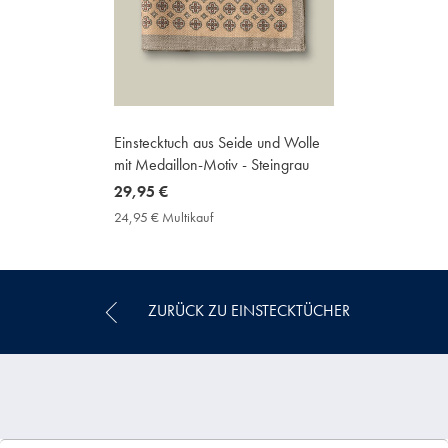
Einstecktuch aus Seide und Wolle
mit Medaillon-Motiv - Steingrau
now
29,95 €
29,95
24,95 € Multikauf
24,95
€
€
Multikauf
Price
ZURÜCK ZU EINSTECKTÜCHER