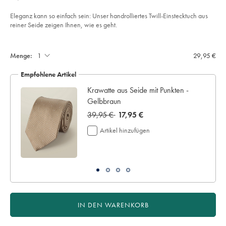
€
und-
wolle-
mit-
Eleganz kann so einfach sein: Unser handrolliertes Twill-Einstecktuch aus
medaillon-
reiner Seide zeigen Ihnen, wie es geht.
motiv%C2%A0-
-
Product
Add
steingrau/TIP0335STN.html?
to
sourceCode=dmdefault
Actions
cart
Menge:
29,95 €
options
Empfohlene Artikel
Krawatte aus Seide mit Punkten -
Gelbbraun
was
39,95 €
now
17,95 €
39,95
17,95
Artikel hinzufügen
€
€
IN DEN WARENKORB