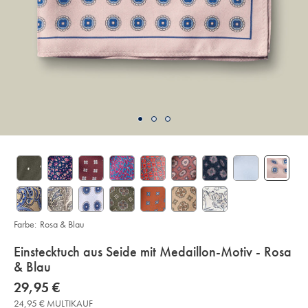
Farbe:
Rosa & Blau
details
Einstecktuch aus Seide mit Medaillon-Motiv - Rosa
about
& Blau
product:
Details
https://www.charlestyrwhitt.com/de/einstecktuch-
now
29,95 €
aus-
29,95
seide-
24,95 € MULTIKAUF