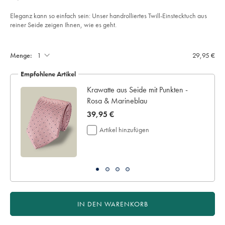
€
mit-
medaillon-
motiv%C2%A0-
Eleganz kann so einfach sein: Unser handrolliertes Twill-Einstecktuch aus
-
reiner Seide zeigen Ihnen, wie es geht.
rosa-
%26-
Product
Add
blau/TIP0325PBL.html?
to
sourceCode=dmdefault
Actions
cart
Menge:
29,95 €
options
Empfohlene Artikel
Krawatte aus Seide mit Punkten -
Rosa & Marineblau
now
39,95 €
39,95
Artikel hinzufügen
€
IN DEN WARENKORB