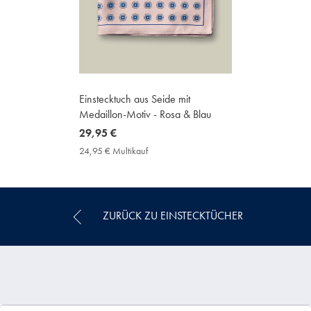
Einstecktuch aus Seide mit
Medaillon-Motiv - Rosa & Blau
now
29,95 €
29,95
24,95 € Multikauf
24,95
€
€
Multikauf
Price
ZURÜCK ZU EINSTECKTÜCHER