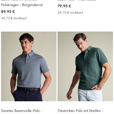
Polokragen - Burgunderrot
now
79,95 €
now
89,95 €
79,95
49,75 € Multikauf
49,75
89,95
€
€
49,75 € Multikauf
49,75
Multikauf
€
€
Price
Multikauf
Price
Smartes Baumwolle-Polo -
Gestricktes Polo mit Streifen -