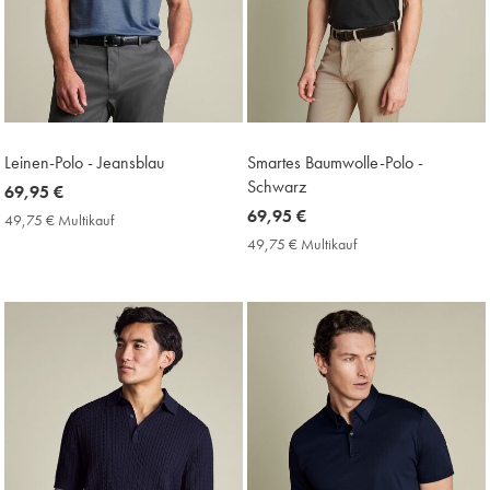
Leinen-Polo - Jeansblau
Smartes Baumwolle-Polo -
Schwarz
now
69,95 €
69,95
now
69,95 €
49,75 € Multikauf
49,75
€
69,95
€
49,75 € Multikauf
49,75
Multikauf
€
€
Price
Multikauf
Price