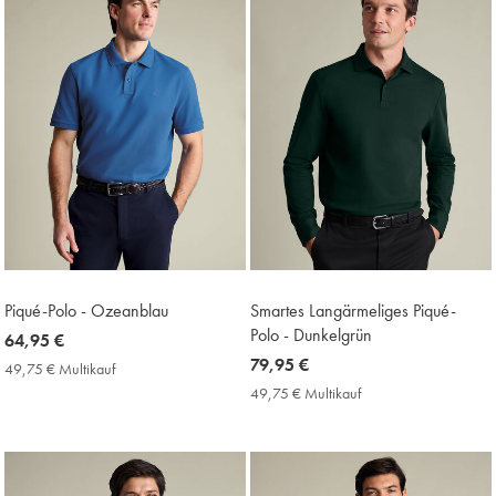
Piqué-Polo - Ozeanblau
Smartes Langärmeliges Piqué-
Polo - Dunkelgrün
now
64,95 €
64,95
now
79,95 €
49,75 € Multikauf
49,75
€
79,95
€
49,75 € Multikauf
49,75
Multikauf
€
€
Price
Multikauf
Price