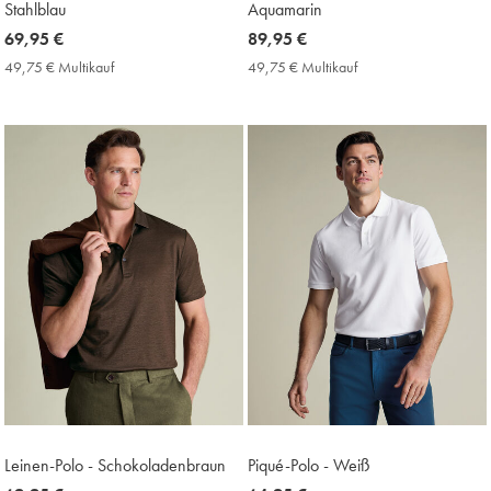
Stahlblau
Aquamarin
now
69,95 €
now
89,95 €
69,95
89,95
49,75 € Multikauf
49,75
49,75 € Multikauf
49,75
€
€
€
€
Multikauf
Multikauf
Price
Price
Leinen-Polo - Schokoladenbraun
Piqué-Polo - Weiß