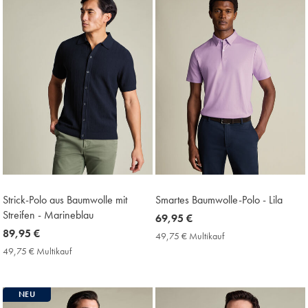
Strick-Polo aus Baumwolle mit
Smartes Baumwolle-Polo - Lila
Streifen - Marineblau
now
69,95 €
now
89,95 €
69,95
49,75 € Multikauf
49,75
89,95
€
€
49,75 € Multikauf
49,75
Multikauf
€
€
Price
Multikauf
Price
NEU