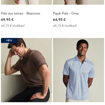
Polo aus Leinen - Blassrosa
Piqué-Polo - Grau
now
69,95 €
now
64,95 €
69,95
64,95
49,75 € Multikauf
49,75
49,75 € Multikauf
49,75
€
€
€
€
Multikauf
Multikauf
Price
Price
NEU