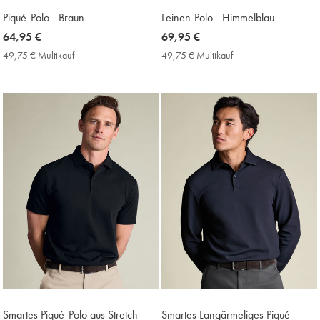
Piqué-Polo - Braun
Leinen-Polo - Himmelblau
now
64,95 €
now
69,95 €
64,95
69,95
49,75 € Multikauf
49,75
49,75 € Multikauf
49,75
€
€
€
€
Multikauf
Multikauf
Price
Price
Smartes Piqué-Polo aus Stretch-
Smartes Langärmeliges Piqué-