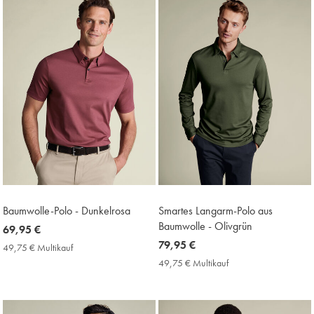
Baumwolle-Polo - Dunkelrosa
Smartes Langarm-Polo aus
Baumwolle - Olivgrün
now
69,95 €
69,95
now
79,95 €
49,75 € Multikauf
49,75
€
79,95
€
49,75 € Multikauf
49,75
Multikauf
€
€
Price
Multikauf
Price