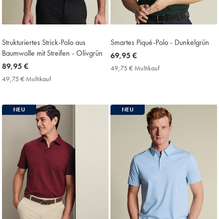
Strukturiertes Strick-Polo aus
Smartes Piqué-Polo - Dunkelgrün
Baumwolle mit Streifen - Olivgrün
now
69,95 €
now
89,95 €
69,95
49,75 € Multikauf
49,75
89,95
€
€
49,75 € Multikauf
49,75
Multikauf
€
€
Price
Multikauf
Price
NEU
NEU