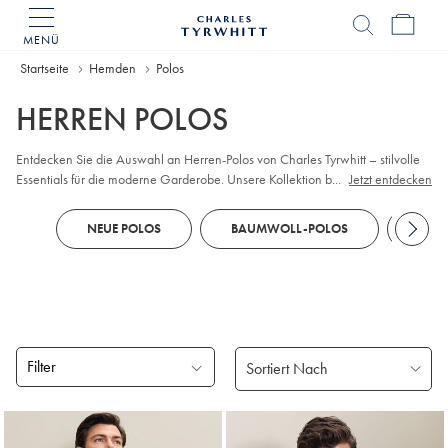
MENÜ
Charles
Tyrwhitt
Home
Startseite
Hemden
Polos
HERREN POLOS
Entdecken Sie die Auswahl an Herren-Polos von Charles Tyrwhitt – stilvolle
Essentials für die moderne Garderobe. Unsere Kollektion bietet verschiedene
...
Jetzt entdecken
Styles, darunter klassische
Piqué-
, moderne Jacquard- und hochwertige
Baumwoll-Polos. Ob Sie
lang-
oder kurzärmelige Polos bevorzugen: Bei uns
NEUE POLOS
BAUMWOLL-POLOS
STRI
gibt es Farben und Muster, die zu jedem Smart-Casual-Anlass passen. Mit
perfekten Passformen und bequemen, vielseitigen Modellen, die Ihren
persönlichen Stil unterstreichen, sehen Sie immer gut aus.
Filter
Gefundene
Produke
18