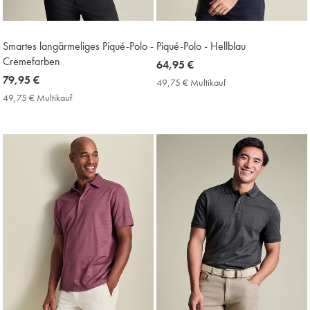
Smartes langärmeliges Piqué-Polo -
Piqué-Polo - Hellblau
Cremefarben
now
64,95 €
now
79,95 €
64,95
49,75 € Multikauf
49,75
79,95
€
€
49,75 € Multikauf
49,75
Multikauf
€
€
Price
Multikauf
Price