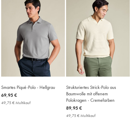
Smartes Piqué-Polo - Hellgrau
Strukturiertes Strick-Polo aus
Baumwolle mit offenem
now
69,95 €
Polokragen - Cremefarben
69,95
49,75 € Multikauf
49,75
€
now
89,95 €
€
Multikauf
89,95
49,75 € Multikauf
49,75
Price
€
€
Multikauf