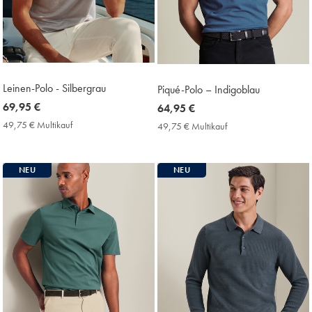
Leinen-Polo - Silbergrau
Piqué-Polo – Indigoblau
now
69,95 €
now
64,95 €
69,95
64,95
49,75 € Multikauf
49,75
49,75 € Multikauf
49,75
€
€
€
€
Multikauf
Multikauf
Price
Price
NEU
NEU