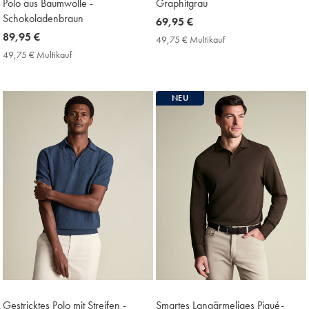
Polo aus Baumwolle -
Graphitgrau
Schokoladenbraun
now
69,95 €
now
89,95 €
69,95
49,75 € Multikauf
49,75
89,95
€
€
49,75 € Multikauf
49,75
Multikauf
€
€
Price
Multikauf
Price
NEU
Gestricktes Polo mit Streifen -
Smartes Langärmeliges Piqué-