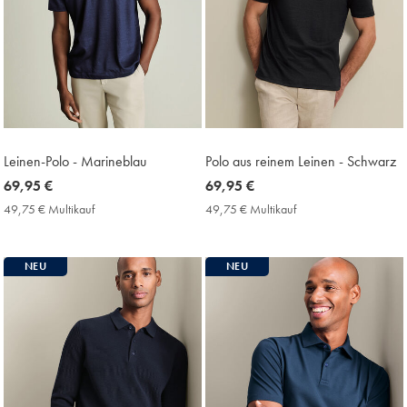
Leinen-Polo - Marineblau
Polo aus reinem Leinen - Schwarz
now
69,95 €
now
69,95 €
69,95
69,95
49,75 € Multikauf
49,75
49,75 € Multikauf
49,75
€
€
€
€
Multikauf
Multikauf
Price
Price
NEU
NEU