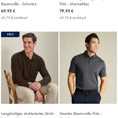
Baumwolle - Schwarz
Polo - Marineblau
now
69,95 €
now
79,95 €
69,95
79,95
49,75 € Multikauf
49,75
49,75 € Multikauf
49,75
€
€
€
€
Multikauf
Multikauf
Price
Price
NEU
Langärmliges strukturiertes Strick-
Smartes Baumwolle-Polo -