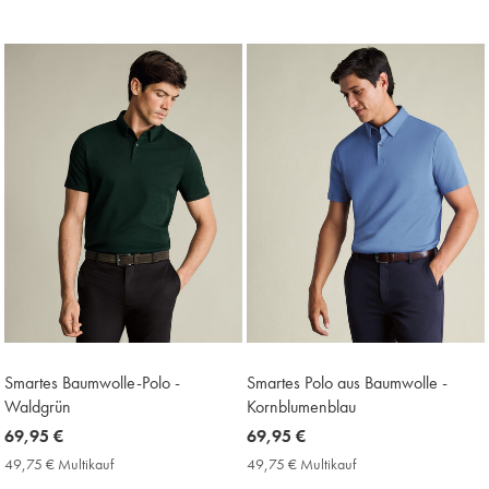
€
€
€
€
Multikauf
Multikauf
Price
Price
Smartes Baumwolle-Polo -
Smartes Polo aus Baumwolle -
Waldgrün
Kornblumenblau
now
69,95 €
now
69,95 €
69,95
69,95
49,75 € Multikauf
49,75
49,75 € Multikauf
49,75
€
€
€
€