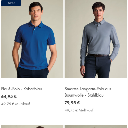
Price
NEU
Piqué-Polo - Kobaltblau
Smartes Langarm-Polo aus
Baumwolle - Stahlblau
now
64,95 €
64,95
now
79,95 €
49,75 € Multikauf
49,75
€
79,95
€
49,75 € Multikauf
49,75
Multikauf
€
€
Price
Multikauf
Price