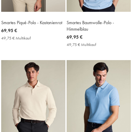
Smartes Piqué-Polo - Kastanienrot
Smartes Baumwolle-Polo -
Himmelblau
now
69,95 €
69,95
now
69,95 €
49,75 € Multikauf
49,75
€
69,95
€
49,75 € Multikauf
49,75
Multikauf
€
€
Price
Multikauf
Price