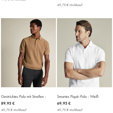
€
79,95
€
49,75 € Multikauf
49,75
Multikauf
€
€
Price
Multikauf
Price
Gestricktes Polo mit Streifen -
Smartes Piqué-Polo - Weiß
now
89,95 €
now
69,95 €
89,95
69,95
49,75 € Multikauf
49,75
49,75 € Multikauf
49,75