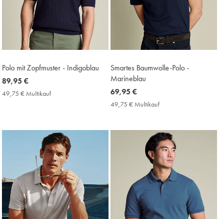
Polo mit Zopfmuster - Indigoblau
Smartes Baumwolle-Polo -
Marineblau
now
89,95 €
89,95
now
69,95 €
49,75 € Multikauf
49,75
€
69,95
€
49,75 € Multikauf
49,75
Multikauf
€
€
Price
Multikauf
Price