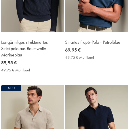
Langärmliges strukturiertes
Smartes Piqué-Polo - Petrolblau
Strickpolo aus Baumwolle -
now
69,95 €
Marineblau
69,95
49,75 € Multikauf
49,75
now
89,95 €
€
€
Multikauf
89,95
49,75 € Multikauf
49,75
Price
€
€
Multikauf
Price
NEU