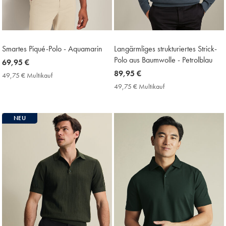
Smartes Piqué-Polo - Aquamarin
Langärmliges strukturiertes Strick-
Polo aus Baumwolle - Petrolblau
now
69,95 €
69,95
now
89,95 €
49,75 € Multikauf
49,75
€
89,95
€
49,75 € Multikauf
49,75
Multikauf
€
€
Price
Multikauf
Price
NEU