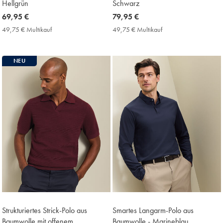
Hellgrün
Schwarz
now
69,95 €
now
79,95 €
69,95
79,95
49,75 € Multikauf
49,75
49,75 € Multikauf
49,75
€
€
€
€
Multikauf
Multikauf
Price
Price
NEU
Strukturiertes Strick-Polo aus
Smartes Langarm-Polo aus
Baumwolle mit offenem
Baumwolle - Marineblau