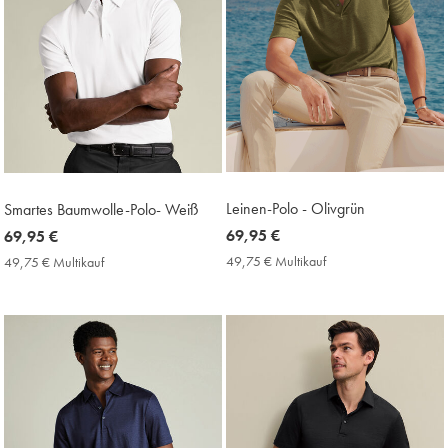
Leinen-Polo - Olivgrün
Smartes Baumwolle-Polo- Weiß
now
69,95 €
now
69,95 €
69,95
69,95
49,75 € Multikauf
49,75
49,75 € Multikauf
49,75
€
€
€
€
Multikauf
Multikauf
Price
Price