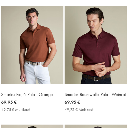
Multikauf
Price
Smartes Piqué-Polo - Orange
Smartes Baumwolle-Polo - Weinrot
now
69,95 €
now
69,95 €
69,95
69,95
49,75 € Multikauf
49,75
49,75 € Multikauf
49,75
€
€
€
€
Multikauf
Multikauf
Price
Price