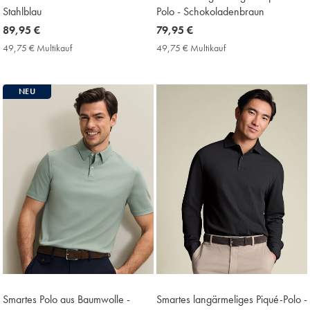
Stahlblau
Polo - Schokoladenbraun
now
89,95 €
now
79,95 €
89,95
79,95
49,75 € Multikauf
49,75
49,75 € Multikauf
49,75
€
€
€
€
Multikauf
Multikauf
Price
Price
NEU
Smartes Polo aus Baumwolle -
Smartes langärmeliges Piqué-Polo -