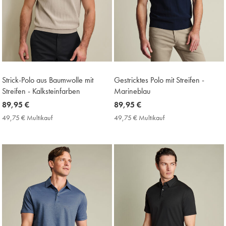
Strick-Polo aus Baumwolle mit
Gestricktes Polo mit Streifen -
Streifen - Kalksteinfarben
Marineblau
now
89,95 €
now
89,95 €
89,95
89,95
49,75 € Multikauf
49,75
49,75 € Multikauf
49,75
€
€
€
€
Multikauf
Multikauf
Price
Price