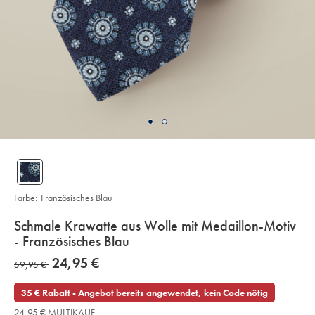
Farbe:
Französisches Blau
details
Schmale Krawatte aus Wolle mit Medaillon-Motiv
about
- Französisches Blau
product:
Details
https://www.charlestyrwhitt.com/de/schmale-
now
24,95 €
was
59,95 €
krawatte-
24,95
aus-
59,95
€
wolle-
35 € Rabatt - Angebot bereits angewendet, kein Code nötig
mit-
€
medaillon-
24,95 € MULTIKAUF
motiv-