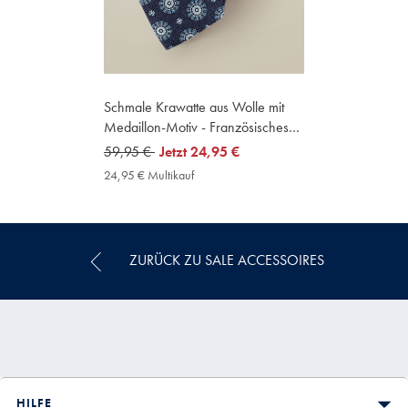
Schmale Krawatte aus Wolle mit
Medaillon-Motiv - Französisches
Blau
was
59,95 €
now
Jetzt
24,95 €
59,95
24,95
24,95 € Multikauf
24,95
€
€
€
Multikauf
Price
ZURÜCK ZU SALE ACCESSOIRES
HILFE