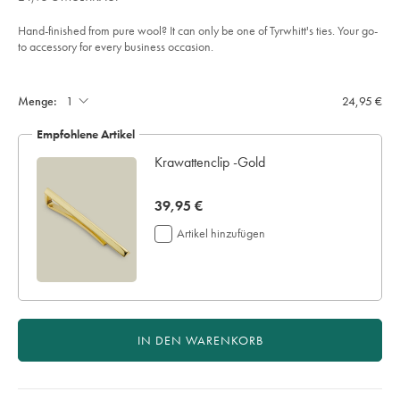
-
-
Hand-finished from pure wool? It can only be one of Tyrwhitt's ties. Your go-
franzoesisches-
blau/TIL0668FRE.html?
to accessory for every business occasion.
sourceCode=dmdefault
Product
Add
to
Actions
cart
Menge:
24,95 €
options
Empfohlene Artikel
Krawattenclip -Gold
now
39,95 €
39,95
Artikel hinzufügen
€
IN DEN WARENKORB