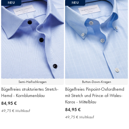
NEU
NEU
Semi-Haifischkragen
Button-Down-Kragen
Bügelfreies strukturiertes Stretch-
Bügelfreies Pinpoint-Oxfordhemd
Hemd - Kornblumenblau
mit Stretch und Prince-of-Wales-
Karos - Mittelblau
now
84,95 €
84,95
now
84,95 €
49,75 € Multikauf
49,75
€
84,95
€
49,75 € Multikauf
49,75
Multikauf
€
€
Price
Multikauf