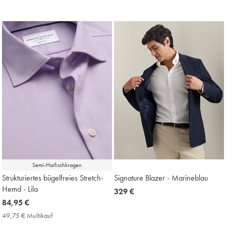
Multikauf
Price
Semi-Haifischkragen
Strukturiertes bügelfreies Stretch-
Signature Blazer - Marineblau
Hemd - Lila
now
329 €
now
84,95 €
329
84,95
€
49,75 € Multikauf
49,75
€
€