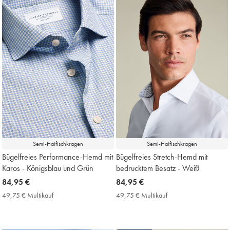
Semi-Haifischkragen
Semi-Haifischkragen
Bügelfreies Performance-Hemd mit
Bügelfreies Stretch-Hemd mit
Karos - Königsblau und Grün
bedrucktem Besatz - Weiß
now
84,95 €
now
84,95 €
84,95
84,95
49,75 € Multikauf
49,75
49,75 € Multikauf
49,75
€
€
€
€
Multikauf
Multikauf
Price
Price