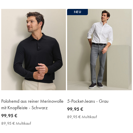
Price
NEU
Polohemd aus reiner Merinowolle
5-Pocket-Jeans - Grau
mit Knopfleiste - Schwarz
now
99,95 €
now
99,95 €
99,95
89,95 € Multikauf
89,95
99,95
€
€
89,95 € Multikauf
89,95
Multikauf
€
€
Price