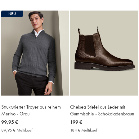
Multikauf
Price
NEU
Strukturierter Troyer aus reinem
Chelsea Stiefel aus Leder mit
Merino - Grau
Gummisohle - Schokoladenbraun
now
99,95 €
now
199 €
99,95
199
89,95 € Multikauf
89,95
184 € Multikauf
184
€
€
€
€