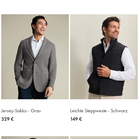
Multikauf
Price
Jersey-Sakko - Grau
Leichte Steppweste - Schwarz
now
329 €
now
149 €
329
149
€
€