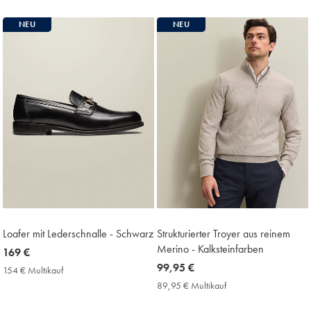
Price
NEU
NEU
Loafer mit Lederschnalle - Schwarz
Strukturierter Troyer aus reinem
Merino - Kalksteinfarben
now
169 €
169
now
99,95 €
154 € Multikauf
154
€
99,95
€
89,95 € Multikauf
89,95
Multikauf
€
€
Price
Multikauf