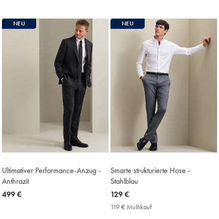
Multikauf
Multikauf
Price
Price
NEU
NEU
Ultimativer Performance-Anzug -
Smarte strukturierte Hose -
Anthrazit
Stahlblau
now
499 €
now
129 €
499
129
119 € Multikauf
119
€
€
€