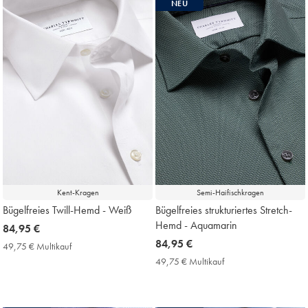
NEU
Kent-Kragen
Semi-Haifischkragen
Bügelfreies Twill-Hemd - Weiß
Bügelfreies strukturiertes Stretch-
Hemd - Aquamarin
now
84,95 €
84,95
now
84,95 €
49,75 € Multikauf
49,75
€
84,95
€
49,75 € Multikauf
49,75
Multikauf
€
€
Price
Multikauf
Price