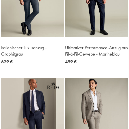
Italienischer Luxusanzug -
Ultimativer Performance-Anzug aus
Graphitgrau
Fil-à-Fil-Gewebe - Marineblau
now
629 €
now
499 €
629
499
€
€