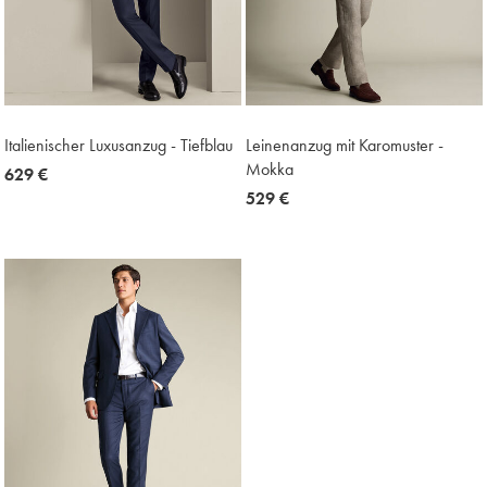
Italienischer Luxusanzug - Tiefblau
Leinenanzug mit Karomuster -
Mokka
now
629 €
629
now
529 €
€
529
€