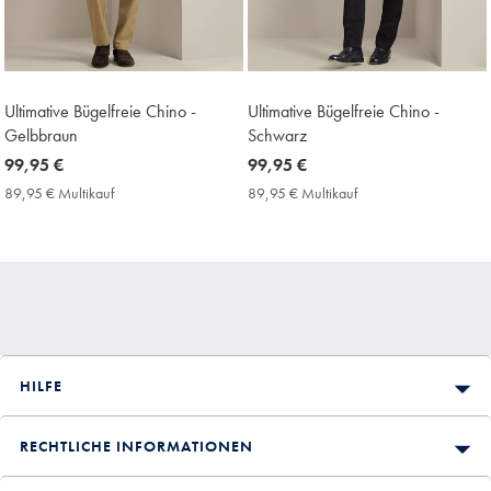
Ultimative Bügelfreie Chino -
Ultimative Bügelfreie Chino -
Gelbbraun
Schwarz
now
99,95 €
now
99,95 €
99,95
99,95
89,95 € Multikauf
89,95
89,95 € Multikauf
89,95
€
€
€
€
Multikauf
Multikauf
Price
Price
HILFE
RECHTLICHE INFORMATIONEN