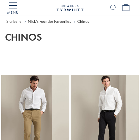
MENÜ
Charles
Tyrwhitt
Startseite
Nick's Founder Favourites
Chinos
Home
CHINOS
Gefundene
Produke
2