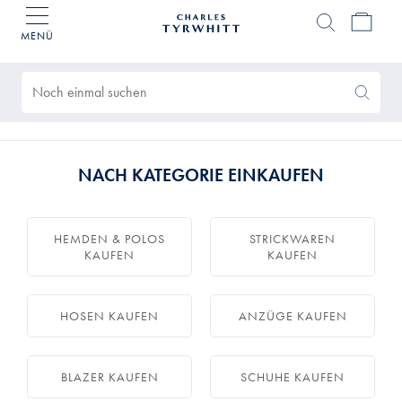
MENÜ
Charles
Tyrwhitt
Gefundene
Home
Produke
0
Search
Search
Again
NACH KATEGORIE EINKAUFEN
HEMDEN & POLOS
STRICKWAREN
KAUFEN
KAUFEN
HOSEN KAUFEN
ANZÜGE KAUFEN
BLAZER KAUFEN
SCHUHE KAUFEN