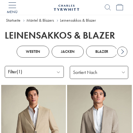
MENÜ
Charles
Tyrwhitt
Home
Startseite
Mäntel & Blazers
Leinensakkos & Blazer
LEINENSAKKOS & BLAZER
WESTEN
JACKEN
BLAZER
R
Filter
(1)
Gefundene
Produke
3