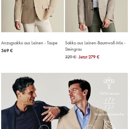
Anzugsakko aus Leinen - Taupe
Sakko aus Leinen-Baumwoll-Mix -
Steingrau
now
369 €
369
was
329 €
now
Jetzt
279 €
€
329
279
€
€
100% Leinen
Maschinenwäsche