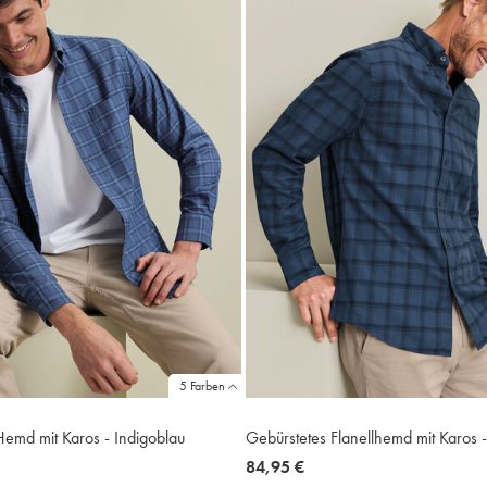
5 Farben
-Hemd mit Karos - Indigoblau
Gebürstetes Flanellhemd mit Karos -
now
84,95 €