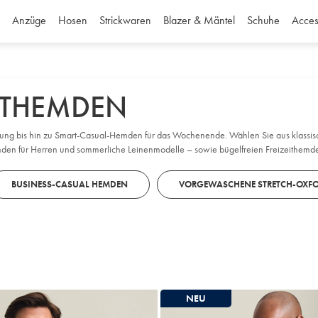
Anzüge
Hosen
Strickwaren
Blazer & Mäntel
Schuhe
Acces
EITHEMDEN
eidung bis hin zu Smart-Casual-Hemden für das Wochenende. Wählen Sie aus kla
mden für Herren und sommerliche Leinenmodelle – sowie bügelfreien Freizeithemde
 gleich, was Sie vorhaben.
BUSINESS-CASUAL HEMDEN
VORGEWASCHENE STRETCH-OXF
NEU