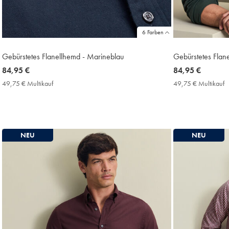
6 Farben
Gebürstetes Flanellhemd - Marineblau
Gebürstetes Flan
now
84,95 €
now
84,95 €
84,95
84,95
49,75 € Multikauf
49,75
49,75 € Multikauf
4
€
€
€
€
Multikauf
M
Price
P
NEU
NEU