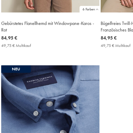
6 Farben
Gebürstetes Flanellhemd mit Windowpane-Karos -
Bügelfreies Twill
Rot
Französisches Bl
now
84,95 €
now
84,95 €
84,95
84,95
49,75 € Multikauf
49,75
49,75 € Multikauf
4
€
€
€
€
Multikauf
M
Price
P
NEU