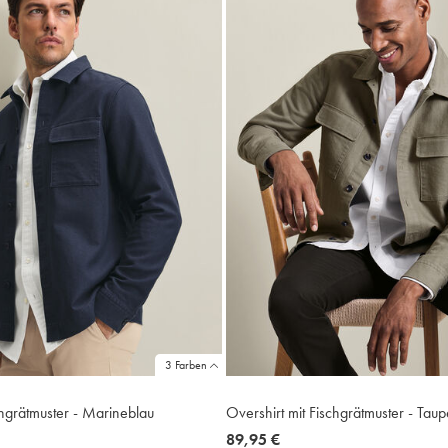
3 Farben
chgrätmuster - Marineblau
Overshirt mit Fischgrätmuster - Taup
now
89,95 €