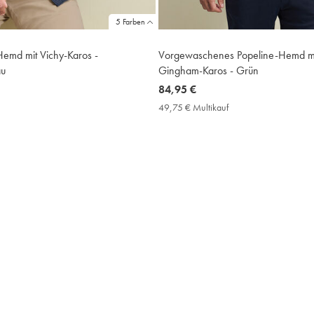
5 Farben
-Hemd mit Vichy-Karos -
Vorgewaschenes Popeline-Hemd mit
au
Gingham-Karos - Grün
now
84,95 €
84,95
9,75
49,75 € Multikauf
49,75
€
€
ultikauf
Multikauf
rice
Price