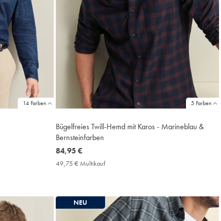
14 Farben
5 Farben
Bügelfreies Twill-Hemd mit Karos - Marineblau &
Bernsteinfarben
now
84,95 €
84,95
49,75 € Multikauf
49,75
€
€
Multikauf
Price
NEU