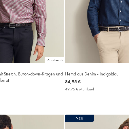
6 Farben
t Stretch, Button-down-Kragen und
Hemd aus Denim - Indigoblau
derrot
now
84,95 €
84,95
49,75 € Multikauf
49,75
€
€
9,75
Multikauf
Price
ultikauf
rice
NEU