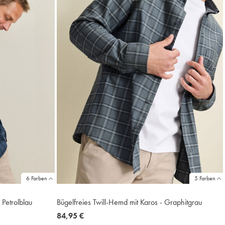
6 Farben
5 Farben
 Petrolblau
Bügelfreies Twill-Hemd mit Karos - Graphitgrau
now
84,95 €