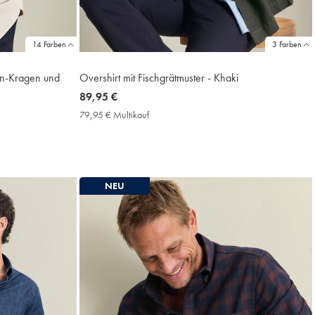
14 Farben
3 Farben
wn-Kragen und
Overshirt mit Fischgrätmuster - Khaki
now
89,95 €
89,95
79,95 € Multikauf
79,95
€
€
Multikauf
Price
NEU