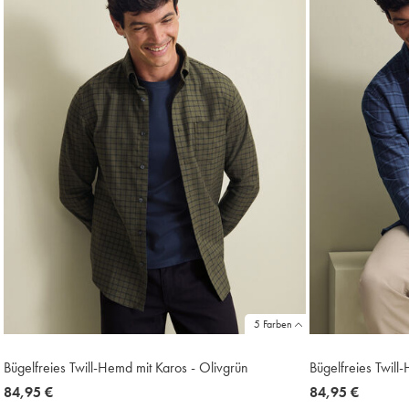
5 Farben
Bügelfreies Twill-Hemd mit Karos - Olivgrün
Bügelfreies Twill
now
84,95 €
now
84,95 €