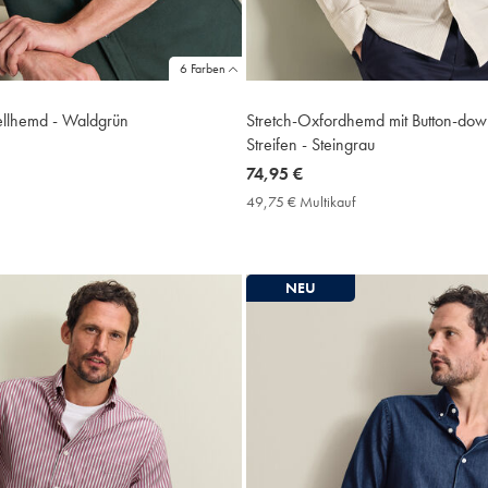
6 Farben
ellhemd - Waldgrün
Stretch-Oxfordhemd mit Button-do
Streifen - Steingrau
now
74,95 €
9,75
74,95
49,75 € Multikauf
49,75
ultikauf
€
€
rice
Multikauf
Price
NEU