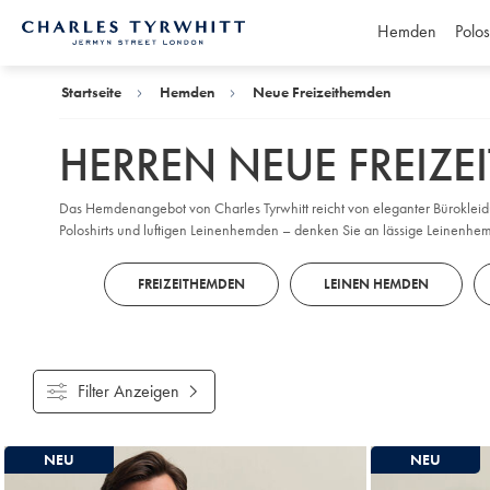
Hemden
Polos
Charles
Tyrwhitt
Home
Startseite
Hemden
Neue Freizeithemden
HERREN NEUE FREIZ
Das Hemdenangebot von Charles Tyrwhitt reicht von eleganter Bürokl
Poloshirts und luftigen Leinenhemden – denken Sie an lässige Leinenhe
Farben und Muster sorgen für frischen Schwung in Ihrer Garderobe, ganz
FREIZEITHEMDEN
LEINEN HEMDEN
Filter Anzeigen
Gefundene
NEU
NEU
Produke
18