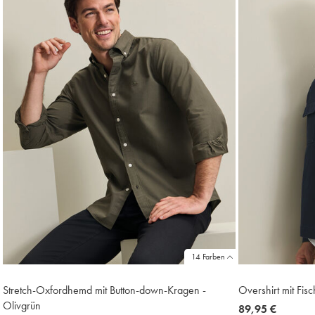
14 Farben
Stretch-Oxfordhemd mit Button-down-Kragen -
Overshirt mit Fis
Olivgrün
now
89,95 €