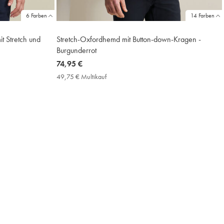
6 Farben
14 Farben
 Stretch und
Stretch-Oxfordhemd mit Button-down-Kragen -
Burgunderrot
now
74,95 €
74,95
49,75 € Multikauf
49,75
€
€
Multikauf
Price