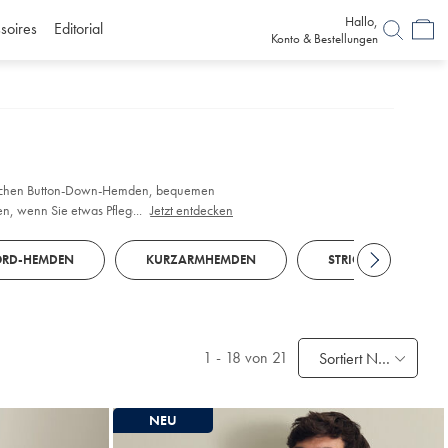
Hallo,
soires
Editorial
Konto & Bestellungen
ssischen Button-Down-Hemden, bequemen
n, wenn Sie etwas Pflegeleichtes suchen.
...
Jetzt entdecken
ORD-HEMDEN
KURZARMHEMDEN
STRICK POLOS
1
-
18
von 21
Sortiert Nach
NEU