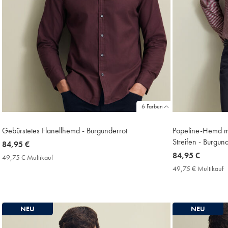
6 Farben
Gebürstetes Flanellhemd - Burgunderrot
Popeline-Hemd mi
Streifen - Burgun
now
84,95 €
84,95
now
84,95 €
49,75 € Multikauf
49,75
€
84,95
€
49,75 € Multikauf
4
Multikauf
€
€
Price
M
P
NEU
NEU