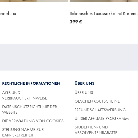
rineblau
Italienisches Luxussakko mit Karomus
now
399 €
399
€
RECHTLICHE INFORMATIONEN
ÜBER UNS
AGB UND
ÜBER UNS
VERBRAUCHERHINWEISE
GESCHENKGUTSCHEINE
DATENSCHUTZRICHTLINIE DER
FREUNDSCHAFTSWERBUNG
WEBSITE
UNSER AFFILIATE-PROGRAMM
DIE VERWALTUNG VON COOKIES
STUDENTEN- UND
STELLUNGNAHME ZUR
ABSOLVENTENRABATTE
BARRIEREFREIHEIT