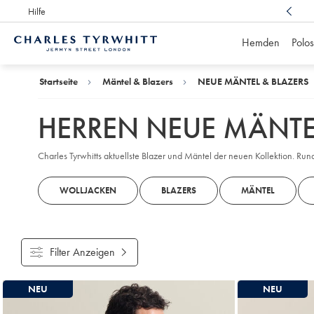
Hilfe
Preisgekrönter Kundenservice,
immer für Sie da
Hemden
Polos
Charles
Tyrwhitt
Home
Startseite
Mäntel & Blazers
NEUE MÄNTEL & BLAZERS
HERREN NEUE MÄNTE
Charles Tyrwhitts aktuellste Blazer und Mäntel der neuen Kollektion. R
WOLLJACKEN
BLAZERS
MÄNTEL
Filter Anzeigen
Gefundene
NEU
NEU
Produke
8