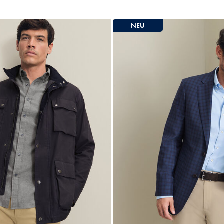
369
€
NEU