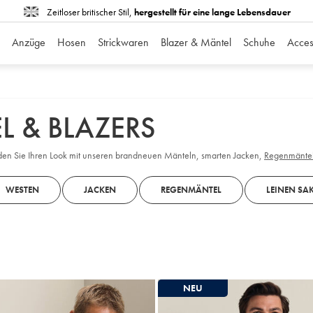
Zeitloser britischer Stil,
hergestellt für eine lange Lebensdauer
Anzüge
Hosen
Strickwaren
Blazer & Mäntel
Schuhe
Acces
L & BLAZERS
unden Sie Ihren Look mit unseren brandneuen Mänteln, smarten Jacken,
Regenmänte
WESTEN
JACKEN
REGENMÄNTEL
LEINEN SA
NEU