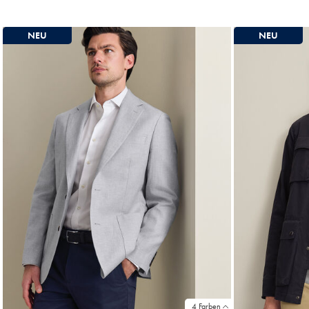
329
369
€
€
NEU
NEU
4 Farben