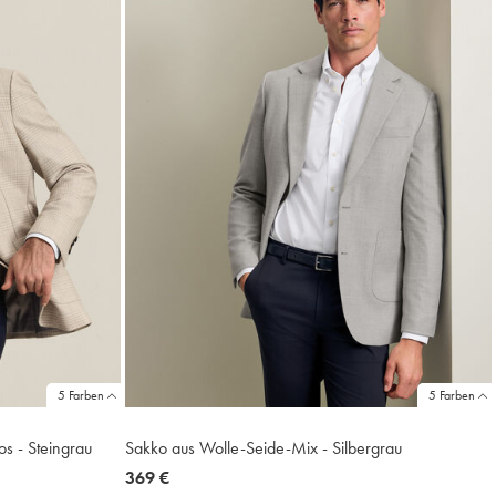
5 Farben
5 Farben
s - Steingrau
Sakko aus Wolle-Seide-Mix - Silbergrau
now
369 €