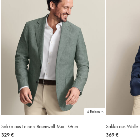
4 Farben
Sakko aus Leinen-Baumwoll-Mix - Grün
Sakko aus Wolle-
now
329 €
now
369 €