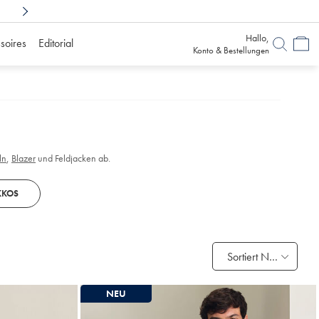
Shoppen Sie sorglos mit
6 Monaten Bedenkz
Hallo,
soires
Editorial
Konto & Bestellungen
ln
,
Blazer
und Feldjacken ab.
KKOS
Sortiert Nach
NEU