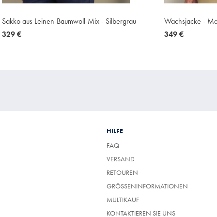
Sakko aus Leinen-Baumwoll-Mix - Silbergrau
Wachsjacke - Ma
now
329 €
now
349 €
329
349
€
€
HILFE
FAQ
VERSAND
RETOUREN
GRÖSSENINFORMATIONEN
MULTIKAUF
KONTAKTIEREN SIE UNS