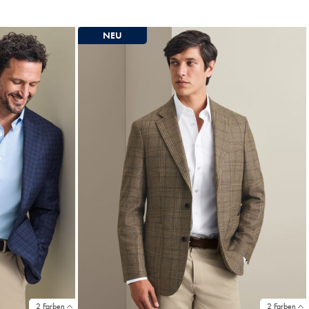
369
€
NEU
2 Farben
2 Farben