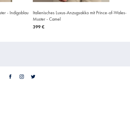
ter - Indigoblau
Italienisches Luxus-Anzugsakko mit Prince-of-Wales-
Muster - Camel
now
399 €
399
€