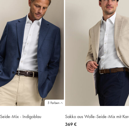
5 Farben
Seide-Mix - Indigoblau
Sakko aus Wolle-Seide-Mix mit Karo
now
369 €