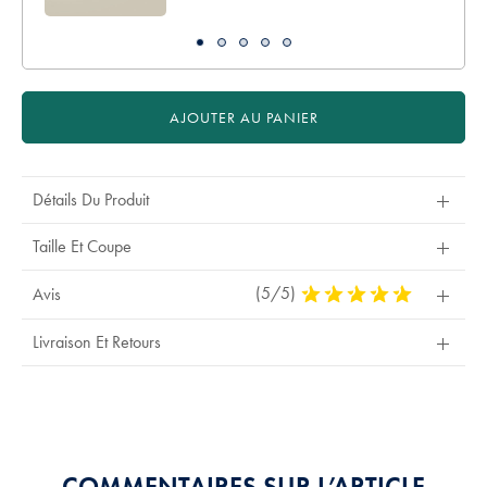
AJOUTER AU PANIER
Détails Du Produit
Taille Et Coupe
(5/5)
5
Avis
Stars
Out
Livraison Et Retours
Of
5
Stars
COMMENTAIRES SUR L’ARTICLE