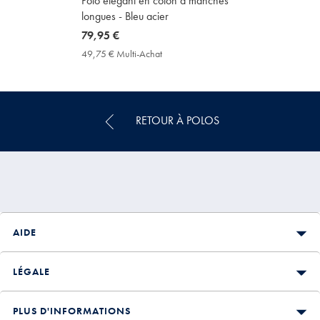
Polo élégant en coton à manches
longues - Bleu acier
now
79,95 €
79,95
49,75 € Multi-Achat
49,75
€
€
Multi-
Achat
Price
RETOUR À POLOS
AIDE
LÉGALE
PLUS D'INFORMATIONS