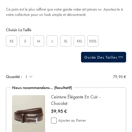
€
coton-
l’article
out
%C3%A0-
of
manches-
Ce polo est le plus raffiné que votre garde-robe ait jamais vu. Ajoutez-le à
longues-
5
votre collection pour un look simple et décontracté.
-
stars
-
Product
Variations
Add
bleu-
to
acier/JEP0468DEN.html?
Actions
Choisir La Taille
cart
sourceCode=frdefault
options
XS
S
M
L
XL
XXL
XXXL
Guide Des Tailles
Ajouter
un
écrin
Quantité :
79,95 €
de
présentation:
Nous recommandons… (facultatif)
 en
Ceinture Élégante En Cuir -
Chocolat
now
59,95 €
59,95
Ajouter au Panier
€