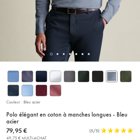
Couleur :
Bleu acier
details
Polo élégant en coton à manches longues - Bleu
about
acier
product:
Details
https://www.charlestyrwhitt.com/fr/polo-
now
79,95 €
Commentaires
(5/5)
5
%C3%A9l%C3%A9gant-
79,95
sur
stars
en-
49,75 € MULTI-ACHAT