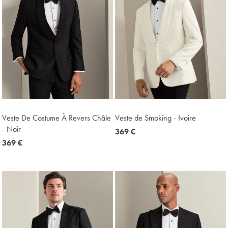
Veste De Costume À Revers Châle
Veste de Smoking - Ivoire
- Noir
now
369 €
now
369 €
369
369
€
€