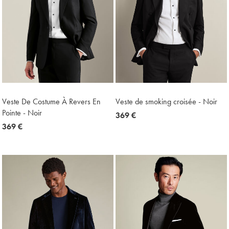
Veste De Costume À Revers En
Veste de smoking croisée - Noir
Pointe - Noir
now
369 €
now
369 €
369
369
€
€