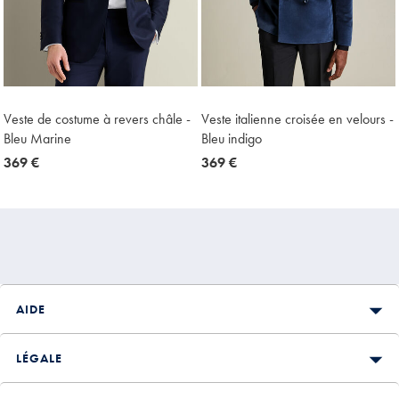
Veste de costume à revers châle -
Veste italienne croisée en velours -
Bleu Marine
Bleu indigo
now
369 €
now
369 €
369
369
€
€
AIDE
LÉGALE