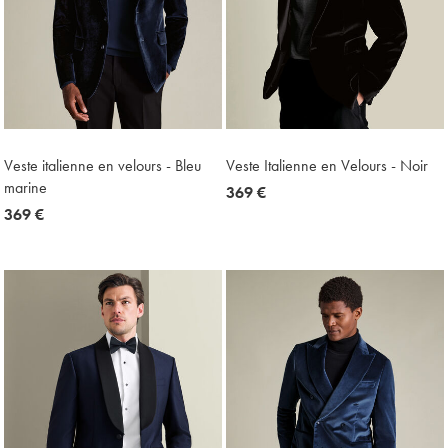
Veste italienne en velours - Bleu
Veste Italienne en Velours - Noir
marine
now
369 €
now
369 €
369
369
€
€