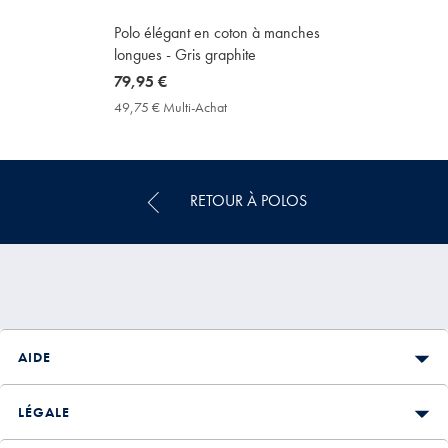
Polo élégant en coton à manches
longues - Gris graphite
now
79,95 €
79,95
49,75 € Multi-Achat
49,75
€
€
Multi-
Achat
Price
RETOUR À POLOS
AIDE
LÉGALE