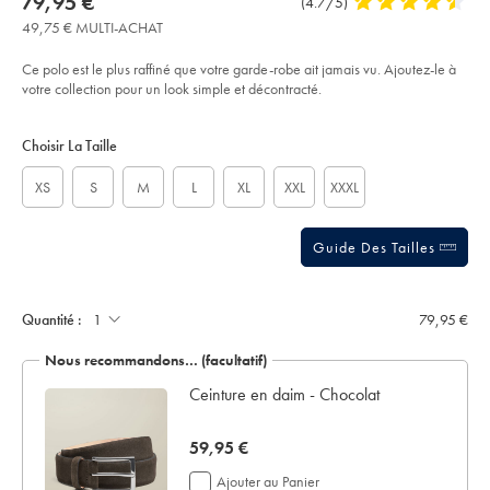
now
79,95 €
Commentaires
(4.7/5)
4,7
%C3%A9l%C3%A9gant-
79,95
sur
stars
en-
49,75 € MULTI-ACHAT
€
coton-
l’article
out
%C3%A0-
of
manches-
Ce polo est le plus raffiné que votre garde-robe ait jamais vu. Ajoutez-le à
longues-
5
votre collection pour un look simple et décontracté.
-
stars
-
Product
Variations
Add
gris-
to
graphite/JEP0447GRP.html?
Actions
Choisir La Taille
cart
sourceCode=frdefault
options
XS
S
M
L
XL
XXL
XXXL
Guide Des Tailles
Quantité :
79,95 €
Nous recommandons… (facultatif)
 en
Ceinture en daim - Chocolat
now
59,95 €
59,95
Ajouter au Panier