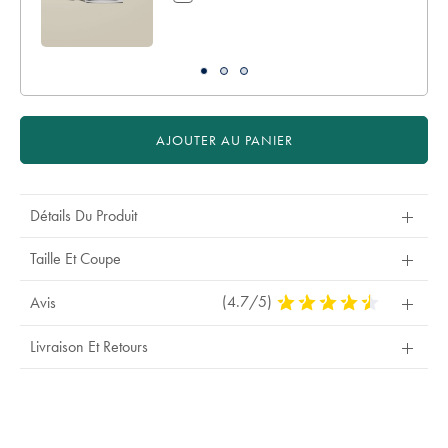
€
AJOUTER AU PANIER
Détails Du Produit
Taille Et Coupe
(4.7/5)
4,7
Avis
Stars
Out
Livraison Et Retours
Of
5
Stars