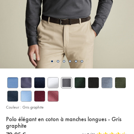
Couleur :
Gris graphite
details
Polo élégant en coton à manches longues - Gris
about
graphite
product:
Details
https://www.charlestyrwhitt.com/fr/polo-