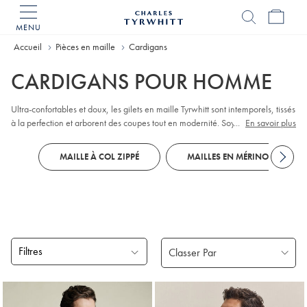
MENU
Accueil
Charles
Tyrwhitt
Accueil
Pièces en maille
Cardigans
CARDIGANS POUR HOMME
Ultra-confortables et doux, les gilets en maille Tyrwhitt sont intemporels, tissés
à la perfection et arborent des coupes tout en modernité. Soyez tranquille, ils
...
En savoir plus
ne vous laisseront pas tomber.
MAILLE À COL ZIPPÉ
MAILLES EN MÉRINOS
Filtres
Produits
trouvés
13