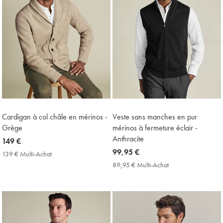
Cardigan à col châle en mérinos -
Veste sans manches en pur
Grège
mérinos à fermeture éclair -
Anthracite
now
149 €
149
now
99,95 €
139 € Multi-Achat
139
€
99,95
€
89,95 € Multi-Achat
89,95
Multi-
€
€
Achat
Multi-
Price
Achat
Price