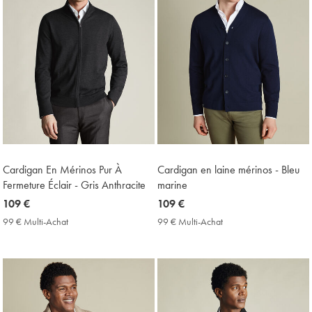
Cardigan En Mérinos Pur À
Cardigan en laine mérinos - Bleu
Fermeture Éclair - Gris Anthracite
marine
now
109 €
now
109 €
109
109
99 € Multi-Achat
99
99 € Multi-Achat
99
€
€
€
€
Multi-
Multi-
Achat
Achat
Price
Price