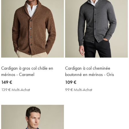
Cardigan à gros col châle en
Cardigan à col cheminée
mérinos - Caramel
boutonné en mérinos - Gris
now
149 €
now
109 €
149
109
139 € Multi-Achat
139
99 € Multi-Achat
99
€
€
€
€
Multi-
Multi-
Achat
Achat
Price
Price