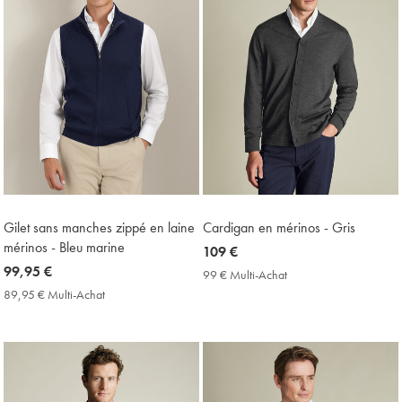
Gilet sans manches zippé en laine
Cardigan en mérinos - Gris
mérinos - Bleu marine
now
109 €
now
99,95 €
109
99 € Multi-Achat
99
99,95
€
€
89,95 € Multi-Achat
89,95
Multi-
€
€
Achat
Multi-
Price
Achat
Price