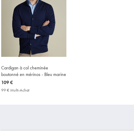
Cardigan à col cheminée
boutonné en mérinos - Bleu marine
now
109 €
109
99 € Multi-Achat
99
€
€
Multi-
Achat
Price