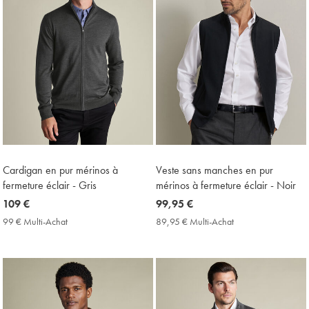
Cardigan en pur mérinos à
Veste sans manches en pur
fermeture éclair - Gris
mérinos à fermeture éclair - Noir
now
109 €
now
99,95 €
109
99,95
99 € Multi-Achat
99
89,95 € Multi-Achat
89,95
€
€
€
€
Multi-
Multi-
Achat
Achat
Price
Price