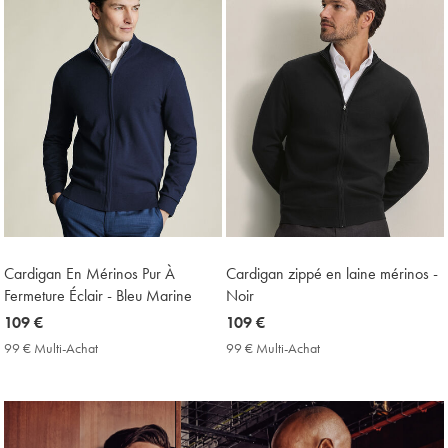
Cardigan En Mérinos Pur À
Cardigan zippé en laine mérinos -
Fermeture Éclair - Bleu Marine
Noir
now
109 €
now
109 €
109
109
99 € Multi-Achat
99
99 € Multi-Achat
99
€
€
€
€
Multi-
Multi-
Achat
Achat
Price
Price