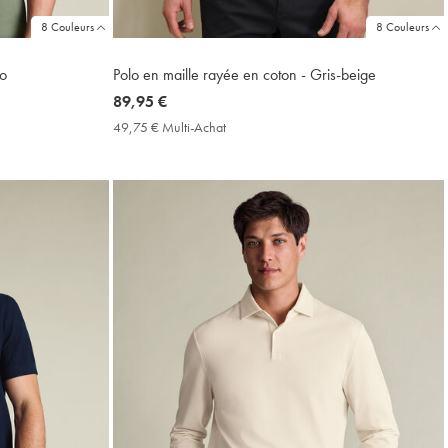
8 Couleurs
8 Couleurs
go
Polo en maille rayée en coton - Gris-beige
now
89,95 €
89,95
49,75 € Multi-Achat
49,75
€
€
Multi-
Achat
Price