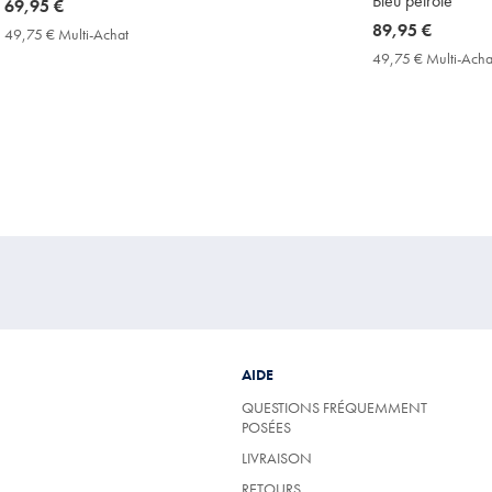
Bleu pétrole
now
69,95 €
69,95
now
89,95 €
49,75 € Multi-Achat
49,75
€
89,95
€
49,75 € Multi-Acha
Multi-
€
Achat
Price
AIDE
QUESTIONS FRÉQUEMMENT
POSÉES
LIVRAISON
RETOURS