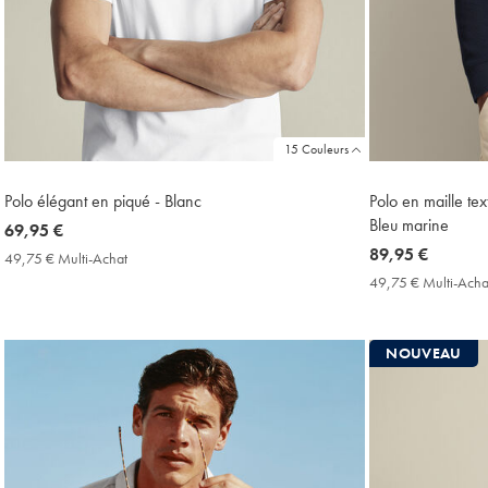
15 Couleurs
Polo élégant en piqué - Blanc
Polo en maille te
Bleu marine
now
69,95 €
69,95
now
89,95 €
49,75 € Multi-Achat
49,75
€
89,95
€
49,75 € Multi-Acha
Multi-
€
Achat
Price
NOUVEAU