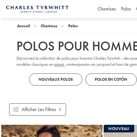
Chemises
Polos
Accueil
Charles
Tyrwhitt
Accueil
Chemises
Polos
POLOS POUR HOMM
Découvrez la collection de polos pour homme Charles Tyrwhitt – des ess
modèles classiques en
piqué
, contemporains en jacquard et haut de gam
motifs adaptés à toutes les occasions décontractées-chic. Découvrez nos co
NOUVEAUX POLOS
POLOS EN COTÓN
Afficher Les Filtres
Produits
NOUVEAU
trouvés
18