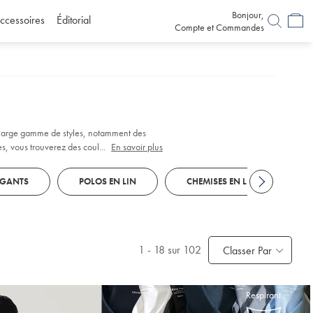
Bonjour,
ccessoires
Éditorial
Compte et Commandes
e large gamme de styles, notamment des
, vous trouverez des couleurs et des
...
En savoir plus
 pensées pour marier confort et polyvalence.
ÉGANTS
POLOS EN LIN
CHEMISES EN LIN
P
1
-
18
sur 102
Classer Par
Respirant