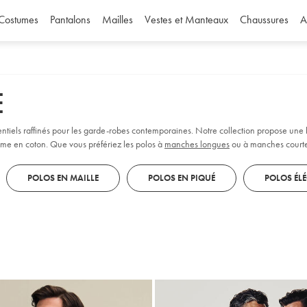
Costumes
Pantalons
Mailles
Vestes et Manteaux
Chaussures
A
E
entiels raffinés pour les garde-robes contemporaines. Notre collection propose un
me en coton. Que vous préfériez les polos à
manches longues
ou à manches courtes
upes ajustées et nos finitions pour refléter votre style personnel : elles sont toutes
POLOS EN MAILLE
POLOS EN PIQUÉ
POLOS ÉL