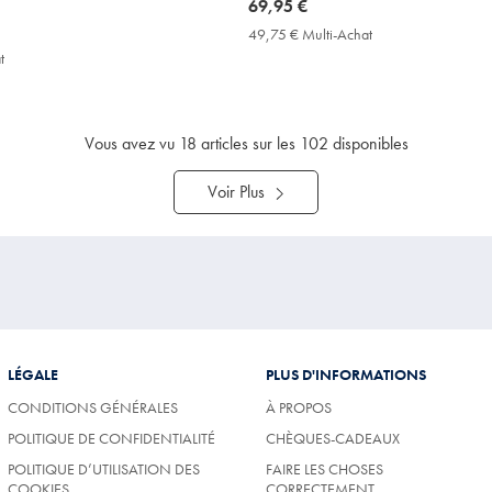
now
69,95 €
69,95
49,75 € Multi-Achat
49,75
€
€
t
49,75
Multi-
€
Achat
Multi-
Price
Achat
Price
Vous avez vu
18
articles sur les 102 disponibles
Voir Plus
LÉGALE
PLUS D'INFORMATIONS
CONDITIONS GÉNÉRALES
À PROPOS
POLITIQUE DE CONFIDENTIALITÉ
CHÈQUES-CADEAUX
POLITIQUE D’UTILISATION DES
FAIRE LES CHOSES
COOKIES
CORRECTEMENT