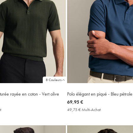
8 Couleurs
turée rayée en coton - Vert olive
Polo élégant en piqué - Bleu pétrole
now
69,95 €
69,95
t
49,75
49,75 € Multi-Achat
49,75
€
€
€
Multi-
Multi-
Achat
Achat
Price
Price