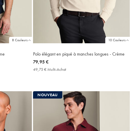
8 Couleurs
10 Couleurs
ine
Polo élégant en piqué à manches longues - Crème
now
79,95 €
79,95
49,75 € Multi-Achat
49,75
€
€
Multi-
Achat
Price
NOUVEAU