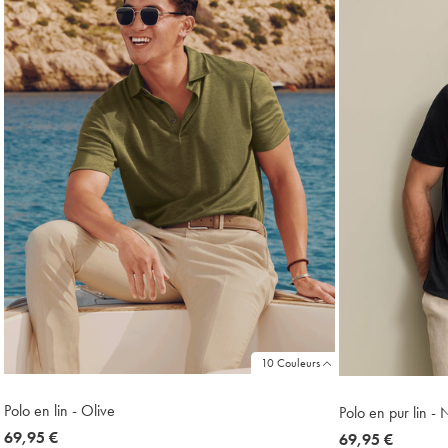
10 Couleurs
Polo en lin - Olive
Polo en pur lin - 
now
69,95 €
now
69,95 €