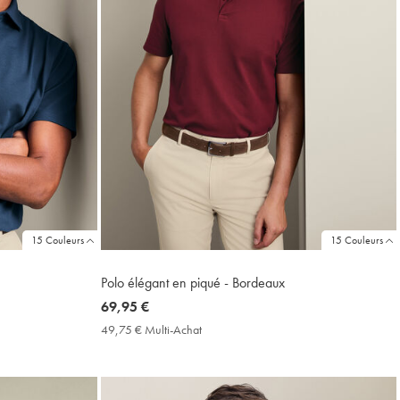
15 Couleurs
15 Couleurs
Polo élégant en piqué - Bordeaux
now
69,95 €
69,95
49,75 € Multi-Achat
49,75
€
€
Multi-
Achat
Price