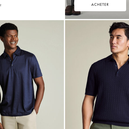
ACHETER
t
49,75
€
Multi-
Achat
Price