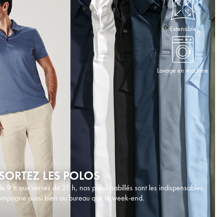
Extensible
Lavage en machine
, SORTEZ LES POLOS
e 9 h aux verres de 21 h, nos polos habillés sont les indispensables
ompagne aussi bien au bureau que le week-end.