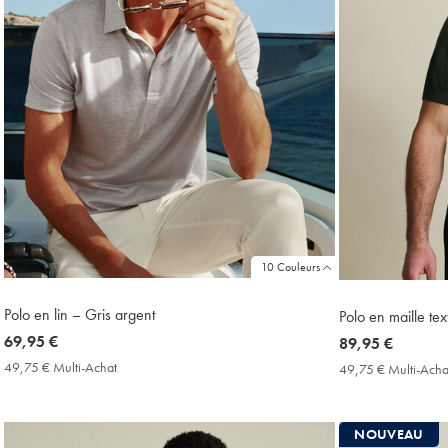
10 Couleurs
Polo en lin – Gris argent
Polo en maille tex
now
69,95 €
now
89,95 €
69,95
89,95
49,75 € Multi-Achat
49,75
49,75 € Multi-Acha
€
€
€
Multi-
Achat
NOUVEAU
Price