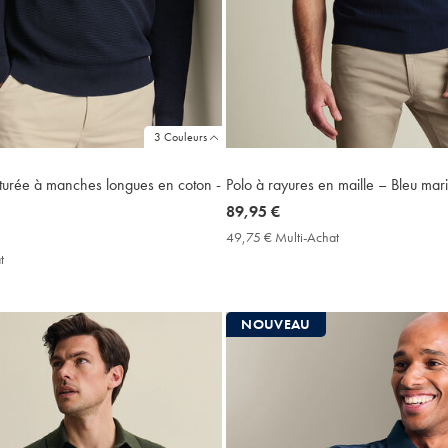
3 Couleurs
xturée à manches longues en coton -
Polo à rayures en maille – Bleu mar
now
89,95 €
89,95
49,75 € Multi-Achat
49,75
€
€
t
49,75
Multi-
€
Achat
Multi-
Price
Achat
NOUVEAU
Price