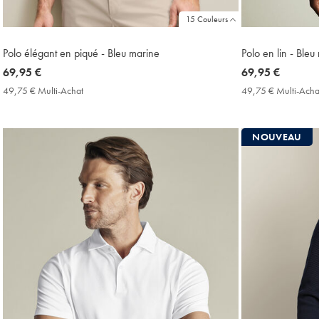
15 Couleurs
Polo élégant en piqué - Bleu marine
Polo en lin - Bleu
now
69,95 €
now
69,95 €
69,95
69,95
49,75 € Multi-Achat
49,75
49,75 € Multi-Acha
€
€
€
Multi-
Achat
NOUVEAU
Price