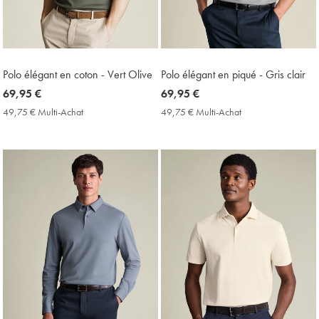
Polo élégant en coton - Vert Olive
Polo élégant en piqué - Gris clair
now
69,95 €
now
69,95 €
69,95
69,95
49,75 € Multi-Achat
49,75
49,75 € Multi-Achat
49,75
€
€
€
€
Multi-
Multi-
Achat
Achat
Price
Price