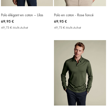
Polo élégant en coton – Lilas
Polo en coton - Rose foncé
now
69,95 €
now
69,95 €
69,95
69,95
49,75 € Multi-Achat
49,75
49,75 € Multi-Achat
49,75
€
€
€
€
Multi-
Multi-
Achat
Achat
Price
Price