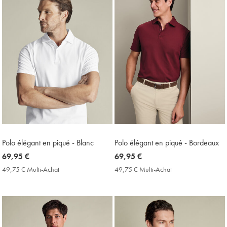
Polo élégant en piqué - Blanc
Polo élégant en piqué - Bordeaux
now
69,95 €
now
69,95 €
69,95
69,95
49,75 € Multi-Achat
49,75
49,75 € Multi-Achat
49,75
€
€
€
€
Multi-
Multi-
Achat
Achat
Price
Price