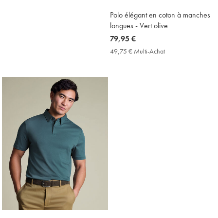
Polo élégant en coton à manches
longues - Vert olive
now
79,95 €
79,95
49,75 € Multi-Achat
49,75
€
€
Multi-
Achat
Price