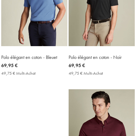
Polo élégant en coton - Bleuet
Polo élégant en coton - Noir
now
69,95 €
now
69,95 €
69,95
69,95
49,75 € Multi-Achat
49,75
49,75 € Multi-Achat
49,75
€
€
€
€
Multi-
Multi-
Achat
Achat
Price
Price