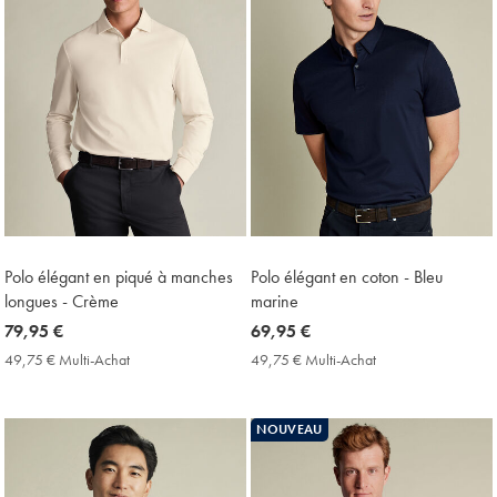
Polo élégant en piqué à manches
Polo élégant en coton - Bleu
longues - Crème
marine
now
79,95 €
now
69,95 €
79,95
69,95
49,75 € Multi-Achat
49,75
49,75 € Multi-Achat
49,75
€
€
€
€
Multi-
Multi-
Achat
Achat
NOUVEAU
Price
Price