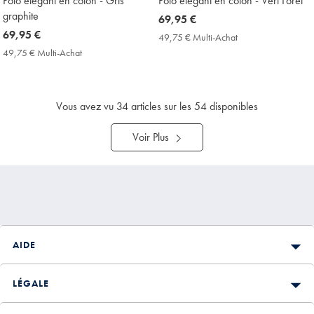
Polo élégant en coton - Gris
Polo élégant en coton - Vert Forêt
graphite
now
69,95 €
now
69,95 €
69,95
49,75 € Multi-Achat
49,75
69,95
€
€
49,75 € Multi-Achat
49,75
Multi-
€
€
Achat
Multi-
Price
Achat
Price
Vous avez vu
34
articles sur les 54 disponibles
Voir Plus
AIDE
LÉGALE