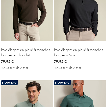
Polo élégant en piqué à manches
Polo élégant en piqué à manches
longues – Chocolat
longues - Noir
now
79,95 €
now
79,95 €
79,95
79,95
49,75 € Multi-Achat
49,75
49,75 € Multi-Achat
49,75
€
€
€
€
Multi-
Multi-
Achat
Achat
NOUVEAU
NOUVEAU
Price
Price