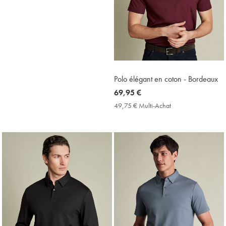
Polo élégant en coton - Bordeaux
now
69,95 €
69,95
49,75 € Multi-Achat
49,75
€
€
Multi-
Achat
Price