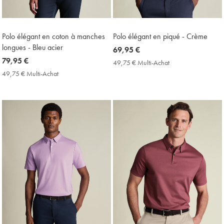
Polo élégant en coton à manches
Polo élégant en piqué - Crème
longues - Bleu acier
now
69,95 €
now
79,95 €
69,95
49,75 € Multi-Achat
49,75
79,95
€
€
49,75 € Multi-Achat
49,75
Multi-
€
€
Achat
Multi-
Price
Achat
Price