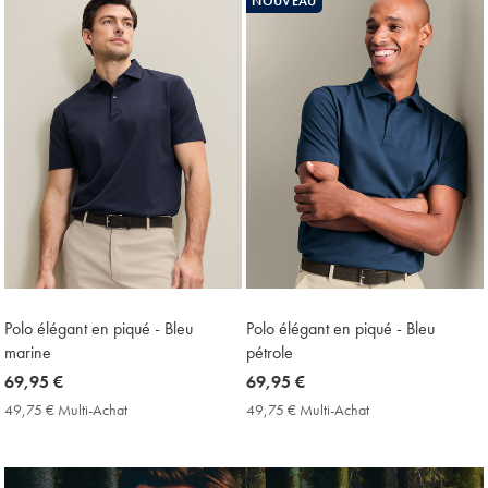
NOUVEAU
trouvés
18
Polo élégant en piqué - Bleu
Polo élégant en piqué - Bleu
marine
pétrole
now
69,95 €
now
69,95 €
69,95
69,95
49,75 € Multi-Achat
49,75
49,75 € Multi-Achat
49,75
€
€
€
€
Multi-
Multi-
Achat
Achat