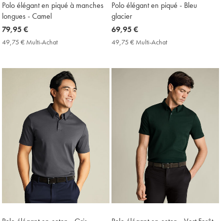
Polo élégant en piqué à manches
Polo élégant en piqué - Bleu
longues - Camel
glacier
now
79,95 €
now
69,95 €
79,95
69,95
49,75 € Multi-Achat
49,75
49,75 € Multi-Achat
49,75
€
€
€
€
Multi-
Multi-
Achat
Achat
Price
Price