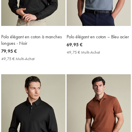
Polo élégant en coton à manches
Polo élégant en coton – Bleu acier
longues - Noir
now
69,95 €
now
79,95 €
69,95
49,75 € Multi-Achat
49,75
79,95
€
€
49,75 € Multi-Achat
49,75
Multi-
€
€
Achat
Multi-
Price
Achat
Price