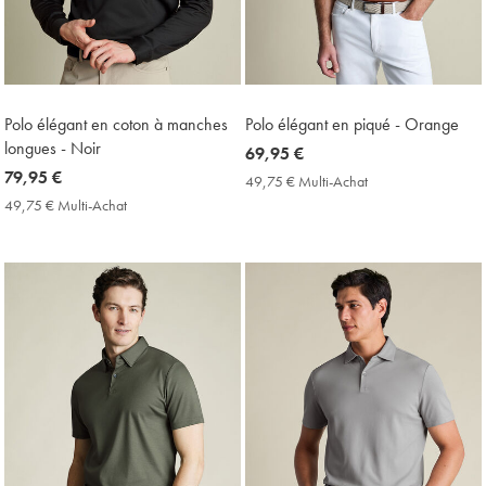
Polo élégant en coton à manches
Polo élégant en piqué - Orange
longues - Noir
now
69,95 €
now
79,95 €
69,95
49,75 € Multi-Achat
49,75
79,95
€
€
49,75 € Multi-Achat
49,75
Multi-
€
€
Achat
Multi-
Price
Achat
Price