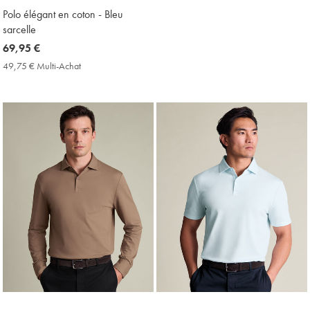
Polo élégant en coton - Bleu
sarcelle
now
69,95 €
69,95
49,75 € Multi-Achat
49,75
€
€
Multi-
Achat
Price