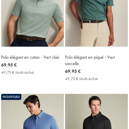
Polo élégant en coton - Vert clair
Polo élégant en piqué - Vert
sarcelle
now
69,95 €
69,95
now
69,95 €
49,75 € Multi-Achat
49,75
€
69,95
€
49,75 € Multi-Achat
49,75
Multi-
€
€
Achat
Multi-
Price
Achat
NOUVEAU
Price