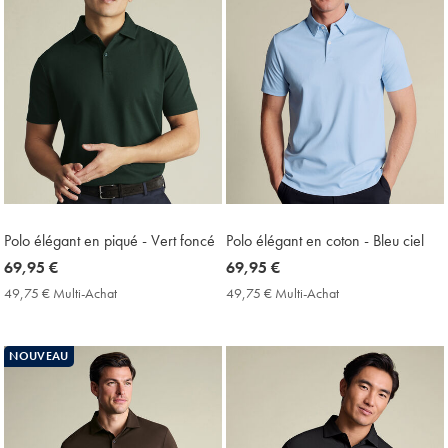
Polo élégant en piqué - Vert foncé
Polo élégant en coton - Bleu ciel
now
69,95 €
now
69,95 €
69,95
69,95
49,75 € Multi-Achat
49,75
49,75 € Multi-Achat
49,75
€
€
€
€
Multi-
Multi-
Achat
Achat
NOUVEAU
Price
Price