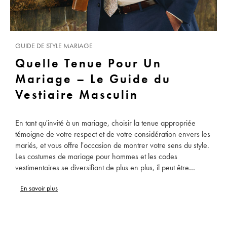
GUIDE DE STYLE MARIAGE
Quelle Tenue Pour Un
Mariage – Le Guide du
Vestiaire Masculin
En tant qu'invité à un mariage, choisir la tenue appropriée
témoigne de votre respect et de votre considération envers les
mariés, et vous offre l'occasion de montrer votre sens du style.
Les costumes de mariage pour hommes et les codes
vestimentaires se diversifiant de plus en plus, il peut être
difficile de savoir quelle tenue porter à un mariage. Mais
En savoir plus
Charles Tyrwhitt est là pour vous conseiller sur toutes les tenues
de mariage pour hommes, afin que vous soyez élégant et en
confiance en toute occasion, qu'il s'agisse d'une cérémonie
formelle en tenue de soirée ou d'une réception décontractée