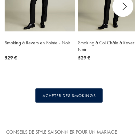
Smoking à Revers en Pointe - Noir
Smoking à Col Châle à Revers 
Noir
now
529 €
now
529 €
529
529
€
€
ACHETER DES SMOKINGS
CONSEILS DE STYLE SAISONNIER POUR UN MARIAGE