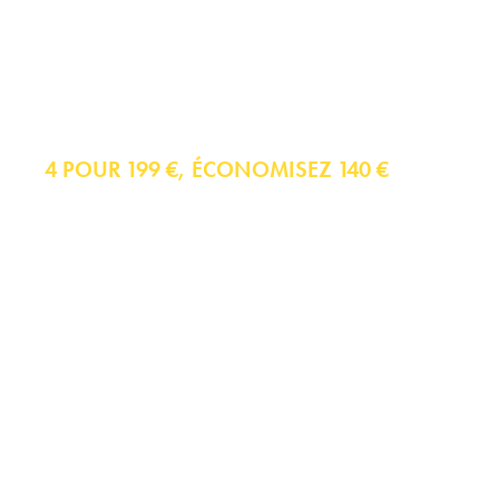
Chemises
4 POUR 199 €, ÉCONOMISEZ 140 €
Chemises Élégantes
Chemises Décontractées
Polos
Chemises Business Casual