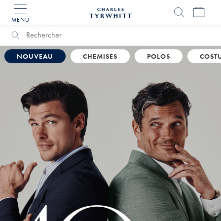
MENU
Accueil
Charles
Tyrwhitt
Search
Rechercher
Catalog
NOUVEAU
CHEMISES
POLOS
COST