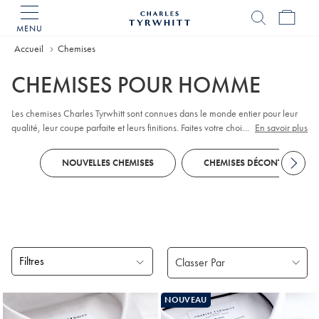
MENU
Accueil
Charles
Tyrwhitt
Accueil
Chemises
CHEMISES POUR HOMME
Les chemises Charles Tyrwhitt sont connues dans le monde entier pour leur
qualité, leur coupe parfaite et leurs finitions. Faites votre choix parmi les
...
En savoir plus
chemises de bureau
qui vous habillent du lundi au vendredi, les
chemises de
soirée
et les
chemises décontractées
pour le week-end. Avec leur grande
NOUVELLES CHEMISES
CHEMISES DÉCONTRACTÉES
diversité de cols, poignets, tailles, coupes et styles, il y en a pour tous les
goûts.
Filtres
Produits
NOUVEAU
trouvés
18