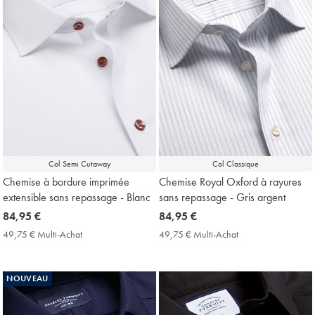
Col Semi Cutaway
Col Classique
Chemise à bordure imprimée
Chemise Royal Oxford à rayures
extensible sans repassage - Blanc
sans repassage - Gris argent
now
84,95 €
now
84,95 €
84,95
84,95
49,75 € Multi-Achat
49,75
49,75 € Multi-Achat
49,75
€
€
€
€
Multi-
Multi-
Achat
Achat
NOUVEAU
Price
Price