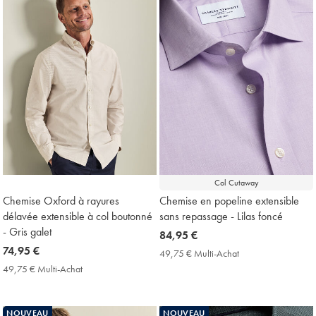
Col Cutaway
Chemise Oxford à rayures
Chemise en popeline extensible
délavée extensible à col boutonné
sans repassage - Lilas foncé
- Gris galet
now
84,95 €
now
74,95 €
84,95
49,75 € Multi-Achat
49,75
74,95
€
€
49,75 € Multi-Achat
49,75
Multi-
€
€
Achat
Multi-
Price
Achat
NOUVEAU
NOUVEAU