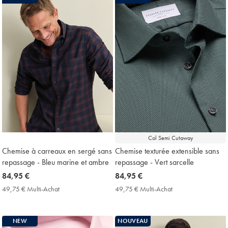
Price
Col Semi Cutaway
Chemise à carreaux en sergé sans
Chemise texturée extensible sans
repassage - Bleu marine et ambre
repassage - Vert sarcelle
now
84,95 €
now
84,95 €
84,95
84,95
49,75 € Multi-Achat
49,75
49,75 € Multi-Achat
49,75
€
€
€
€
Multi-
Multi-
Achat
Achat
NEW
NOUVEAU
Price
Price