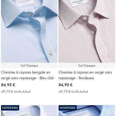
Col Classique
Col Classique
Chemise à rayures bengale en
Chemise à rayures en sergé sans
sergé sans repassage - Bleu clair
repassage - Bordeaux
now
84,95 €
now
84,95 €
84,95
84,95
49,75 € Multi-Achat
49,75
49,75 € Multi-Achat
49,75
€
€
€
€
Multi-
Multi-
Achat
Achat
NOUVEAU
NOUVEAU
Price
Price