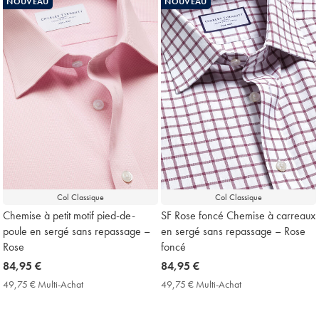
NOUVEAU
NOUVEAU
Price
Price
Col Classique
Col Classique
Chemise à petit motif pied-de-
SF Rose foncé Chemise à carreaux
poule en sergé sans repassage –
en sergé sans repassage – Rose
Rose
foncé
now
84,95 €
now
84,95 €
84,95
84,95
49,75 € Multi-Achat
49,75
49,75 € Multi-Achat
49,75
€
€
€
€
Multi-
Multi-