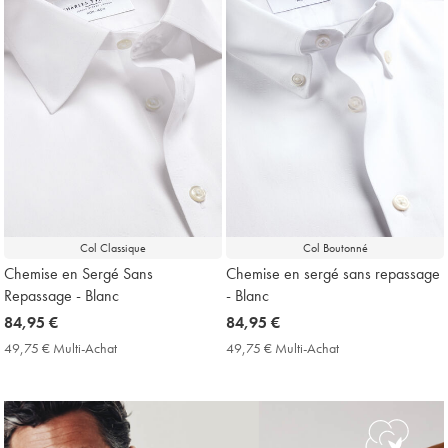
Col Classique
Col Boutonné
Chemise en Sergé Sans
Chemise en sergé sans repassage
Repassage - Blanc
- Blanc
now
84,95 €
now
84,95 €
84,95
84,95
49,75 € Multi-Achat
49,75
49,75 € Multi-Achat
49,75
€
€
€
€
Multi-
Multi-
Achat
Achat
Price
Price