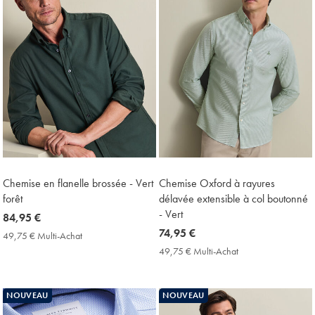
Chemise en flanelle brossée - Vert
Chemise Oxford à rayures
forêt
délavée extensible à col boutonné
- Vert
now
84,95 €
84,95
now
74,95 €
49,75 € Multi-Achat
49,75
€
74,95
€
49,75 € Multi-Achat
49,75
Multi-
€
€
Achat
Multi-
Price
Achat
NOUVEAU
NOUVEAU
Price