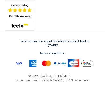
Vos transactions sont securisées avec Charles
Tyrwhitt.
Nous acceptons:
© 2026 Charles Tyrwhitt Shirts Ltd.
Bronze, The Forge – Bankside (level 5), 105 Sumner Street,
London, SE1 9HZ - RCS 2914928 - T.V.A. 818 8437 65 -
info@ctshirts.co.uk
FRDEFAULT
CHANGER DE PAYS ›