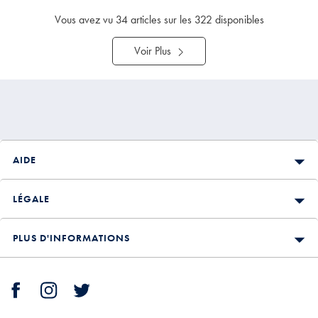
Achat
Achat
Price
Price
Vous avez vu
34
articles sur les 322 disponibles
Voir Plus
AIDE
LÉGALE
PLUS D'INFORMATIONS