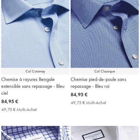
Col Cutaway
Col Classique
Chemise à rayures Bengale
Chemise pied-de-poule sans
extensible sans repassage - Bleu
repassage - Bleu roi
ciel
now
84,95 €
now
84,95 €
84,95
49,75 € Multi-Achat
49,75
84,95
€
€
49,75 € Multi-Achat
49,75
Multi-
€
€
Achat
Multi-
Price
Achat
Price