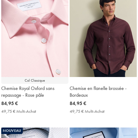
Col Classique
Chemise Royal Oxford sans
Chemise en flanelle brossée -
repassage - Rose pâle
Bordeaux
now
84,95 €
now
84,95 €
84,95
84,95
49,75 € Multi-Achat
49,75
49,75 € Multi-Achat
49,75
€
€
€
€
Multi-
Multi-
Achat
Achat
NOUVEAU
Price
Price