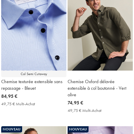
Col Semi Cutaway
Chemise texturée extensible sans
Chemise Oxford délavée
repassage - Bleuet
extensible à col boutonné - Vert
olive
now
84,95 €
84,95
now
74,95 €
49,75 € Multi-Achat
49,75
€
74,95
€
49,75 € Multi-Achat
49,75
Multi-
€
€
Achat
Multi-
Price
Achat
NOUVEAU
NOUVEAU
Price