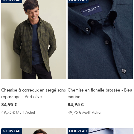
Price
Price
Chemise à carreaux en sergé sans
Chemise en flanelle brossée - Bleu
repassage - Vert olive
marine
now
84,95 €
now
84,95 €
84,95
84,95
49,75 € Multi-Achat
49,75
49,75 € Multi-Achat
49,75
€
€
€
€
Multi-
Multi-
Achat
Achat
NOUVEAU
NOUVEAU
Price
Price