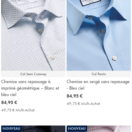
Col Semi Cutaway
Col Pointu
Chemise sans repassage à
Chemise en sergé sans repassage
imprimé géométrique – Blanc et
- Bleu ciel
bleu ciel
now
84,95 €
now
84,95 €
84,95
49,75 € Multi-Achat
49,75
84,95
€
€
49,75 € Multi-Achat
49,75
Multi-
€
€
Achat
Multi-
Price
Achat
NOUVEAU
NOUVEAU
Price