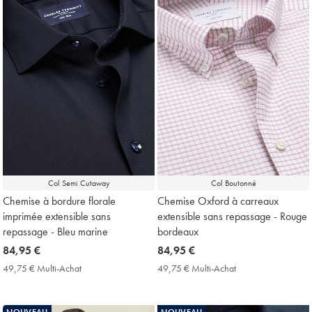
Col Semi Cutaway
Col Boutonné
Chemise à bordure florale
Chemise Oxford à carreaux
imprimée extensible sans
extensible sans repassage - Rouge
repassage - Bleu marine
bordeaux
now
84,95 €
now
84,95 €
84,95
84,95
49,75 € Multi-Achat
49,75
49,75 € Multi-Achat
49,75
€
€
€
€
Multi-
Multi-
Achat
Achat
NOUVEAU
NOUVEAU