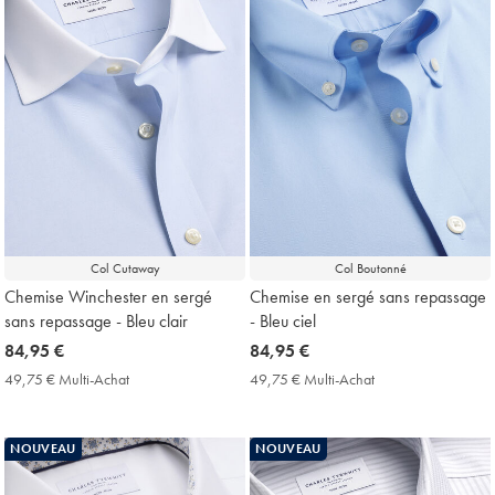
Col Cutaway
Col Boutonné
Chemise Winchester en sergé
Chemise en sergé sans repassage
sans repassage - Bleu clair
- Bleu ciel
now
84,95 €
now
84,95 €
84,95
84,95
49,75 € Multi-Achat
49,75
49,75 € Multi-Achat
49,75
€
€
€
€
Multi-
Multi-
Achat
Achat
NOUVEAU
NOUVEAU
Price
Price