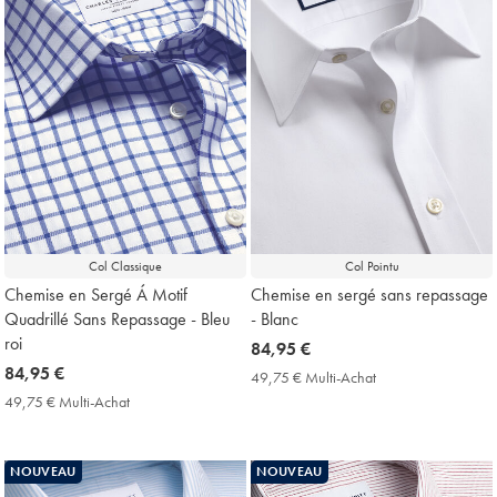
Col Classique
Col Pointu
Chemise en Sergé Á Motif
Chemise en sergé sans repassage
Quadrillé Sans Repassage - Bleu
- Blanc
roi
now
84,95 €
now
84,95 €
84,95
49,75 € Multi-Achat
49,75
84,95
€
€
49,75 € Multi-Achat
49,75
Multi-
€
€
Achat
Multi-
Price
Achat
NOUVEAU
NOUVEAU
Price