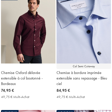
Col Semi Cutaway
Chemise Oxford délavée
Chemise à bordure imprimée
extensible à col boutonné -
extensible sans repassage - Bleu
Bordeaux
ciel
now
74,95 €
now
84,95 €
74,95
84,95
49,75 € Multi-Achat
49,75
49,75 € Multi-Achat
49,75
€
€
€
€
Multi-
Multi-
Achat
Achat