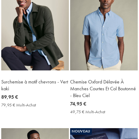
Surchemise à motif chevrons - Vert
Chemise Oxford Délavée À
kaki
Manches Courtes Et Col Boutonné
- Bleu Ciel
now
89,95 €
89,95
now
74,95 €
79,95 € Multi-Achat
79,95
€
74,95
€
49,75 € Multi-Achat
49,75
Multi-
€
€
Achat
Multi-
Price
Achat
NOUVEAU
Price