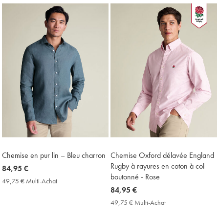
Achat
Price
Chemise en pur lin – Bleu charron
Chemise Oxford délavée England
Rugby à rayures en coton à col
now
84,95 €
boutonné - Rose
84,95
49,75 € Multi-Achat
49,75
€
now
84,95 €
€
Multi-
84,95
49,75 € Multi-Achat
49,75
Achat
€
€
Price