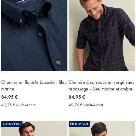
Chemise en flanelle brossée - Bleu
Chemise à carreaux en sergé sans
marine
repassage - Bleu marine et ambre
now
84,95 €
now
84,95 €
84,95
84,95
49,75 € Multi-Achat
49,75
49,75 € Multi-Achat
49,75
€
€
€
€
Multi-
Multi-
Achat
Achat
NOUVEAU
NOUVEAU
Price
Price