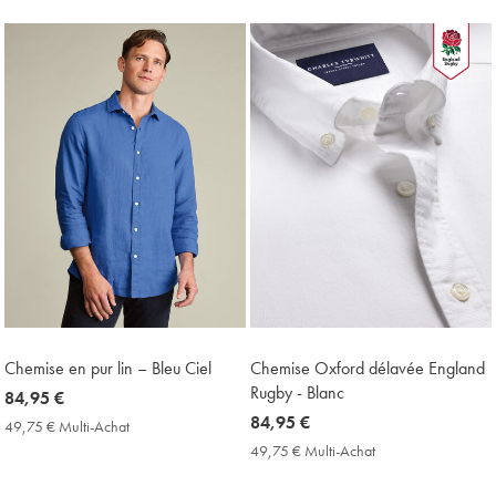
Achat
Multi-
Price
Achat
Price
Chemise en pur lin – Bleu Ciel
Chemise Oxford délavée England
Rugby - Blanc
now
84,95 €
84,95
now
84,95 €
49,75 € Multi-Achat
49,75
€
84,95
€
49,75 € Multi-Achat
49,75
Multi-
€
€
Achat
Multi-