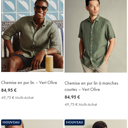
Chemise en pur lin – Vert Olive
Chemise en pur lin à manches
courtes – Vert Olive
now
84,95 €
84,95
now
84,95 €
49,75 € Multi-Achat
49,75
€
€
84,95
49,75 € Multi-Achat
49,75
Multi-
€
€
Achat
Multi-
Price
Achat
NOUVEAU
NOUVEAU
Price