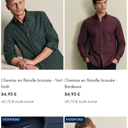
Chemise en flanelle brossée - Vert
Chemise en flanelle brossée -
forêt
Bordeaux
now
84,95 €
now
84,95 €
84,95
84,95
49,75 € Multi-Achat
49,75
49,75 € Multi-Achat
49,75
€
€
€
€
Multi-
Multi-
Achat
Achat
NOUVEAU
NOUVEAU
Price
Price