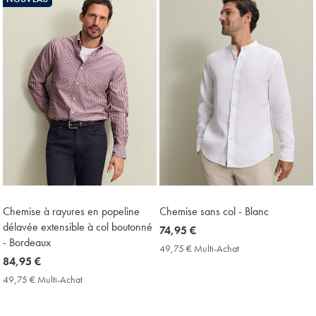
Price
Chemise à rayures en popeline
Chemise sans col - Blanc
délavée extensible à col boutonné
now
74,95 €
- Bordeaux
74,95
49,75 € Multi-Achat
49,75
now
84,95 €
€
€
Multi-
84,95
49,75 € Multi-Achat
49,75
Achat
€
€
Price
Multi-