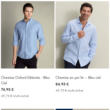
Price
Achat
Price
Chemise Oxford Délavée - Bleu
Chemise en pur lin – Bleu ciel
Ciel
now
84,95 €
now
74,95 €
84,95
49,75 € Multi-Achat
49,75
74,95
€
€
49,75 € Multi-Achat
49,75
Multi-
€
€
Achat
Multi-
Price
Achat