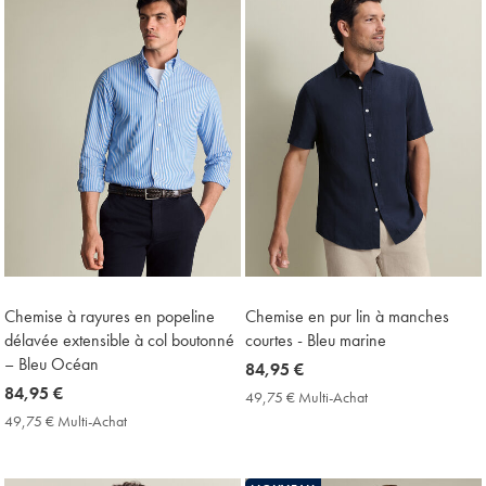
Price
Chemise à rayures en popeline
Chemise en pur lin à manches
délavée extensible à col boutonné
courtes - Bleu marine
– Bleu Océan
now
84,95 €
now
84,95 €
84,95
49,75 € Multi-Achat
49,75
84,95
€
€
49,75 € Multi-Achat
49,75
Multi-
€
€
Achat
Multi-
Price
Achat