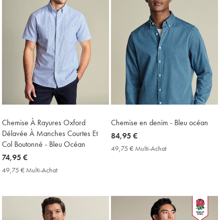
Chemise À Rayures Oxford
Chemise en denim - Bleu océan
Délavée À Manches Courtes Et
now
84,95 €
Col Boutonné - Bleu Océan
84,95
49,75 € Multi-Achat
49,75
now
74,95 €
€
€
Multi-
74,95
49,75 € Multi-Achat
49,75
Achat
€
€
Price
Multi-
Achat
Price