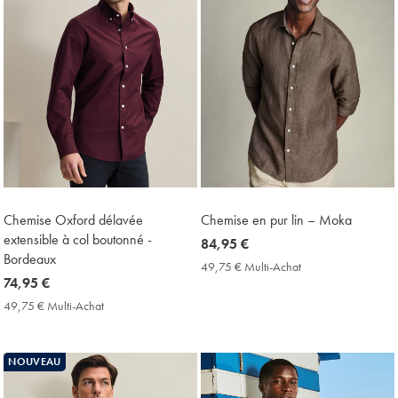
Chemise Oxford délavée
Chemise en pur lin – Moka
extensible à col boutonné -
now
84,95 €
Bordeaux
84,95
49,75 € Multi-Achat
49,75
now
74,95 €
€
€
Multi-
74,95
49,75 € Multi-Achat
49,75
Achat
€
€
Price
Multi-
Achat
NOUVEAU
Price