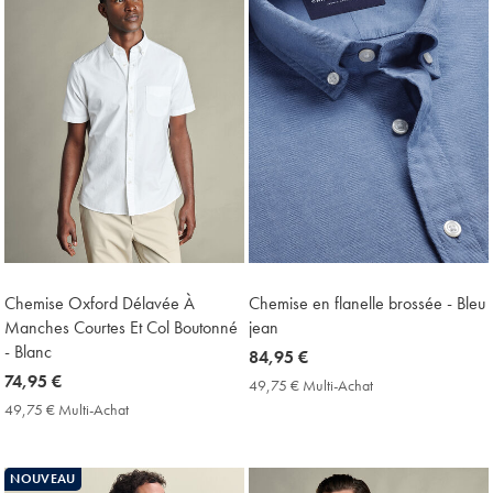
Chemise Oxford Délavée À
Chemise en flanelle brossée - Bleu
Manches Courtes Et Col Boutonné
jean
- Blanc
now
84,95 €
now
74,95 €
84,95
49,75 € Multi-Achat
49,75
74,95
€
€
49,75 € Multi-Achat
49,75
Multi-
€
€
Achat
Multi-
Price
Achat
NOUVEAU
Price