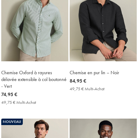
Chemise Oxford à rayures
Chemise en pur lin – Noir
délavée extensible à col boutonné
now
84,95 €
- Vert
84,95
49,75 € Multi-Achat
49,75
now
74,95 €
€
€
Multi-
74,95
49,75 € Multi-Achat
49,75
Achat
€
€
Price
Multi-
Achat
NOUVEAU
Price