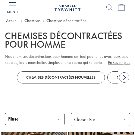
MENU
Accueil
Charles
Tyrwhitt
Accueil
Chemises
Chemises décontractées
CHEMISES DÉCONTRACTÉES
POUR HOMME
Nos chemises décontractées pour homme ont tout pour elles avec leurs cols
souples, leurs manchettes simples et une coupe qui se porte aussi bien
...
En savoir plus
rentrée dans le pantalon que par-dessus. Vous trouverez tout ce qu'il vous
faut, des motifs à
Carreaux
parfaits pour le week-end aux
Chemises En Lin
CHEMISES DÉCONTRACTÉES NOUVELLES
CHEMISES
légères, en passant par les modèles en
Flannelle
confortable et ceux à la
finition sans repassage pratique. Vous recherchez un style qui ne demande
pas beaucoup d'effort ? Découvrez nos
Chemises Sans Repassage
, gages de
simplicité au quotidien. Associez la vôtre à un
Chino
pour une tenue
élégante facile à penser, et à porter.
Filtres
Produits