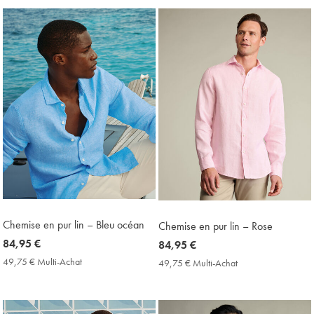
Price
Achat
Price
Chemise en pur lin – Bleu océan
Chemise en pur lin – Rose
now
84,95 €
now
84,95 €
84,95
84,95
49,75 € Multi-Achat
49,75
49,75 € Multi-Achat
49,75
€
€
€
€
Multi-
Multi-
Achat
Achat
Price
Price