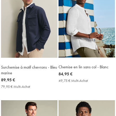
Chemise en lin sans col - Blanc
Surchemise à motif chevrons - Bleu
marine
now
84,95 €
84,95
now
89,95 €
49,75 € Multi-Achat
49,75
€
€
89,95
79,95 € Multi-Achat
79,95
Multi-
€
€
Achat
Multi-
Price
Achat
Price