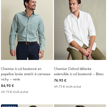
Chemise à col boutonné en
Chemise Oxford délavée
popeline lavée stretch à carreaux
extensible à col boutonné – Blanc
vichy – verte
now
74,95 €
now
84,95 €
74,95
49,75 € Multi-Achat
49,75
84,95
€
€
49,75 € Multi-Achat
49,75
Multi-
€
€
Achat
Multi-
Price
Achat
NOUVEAU