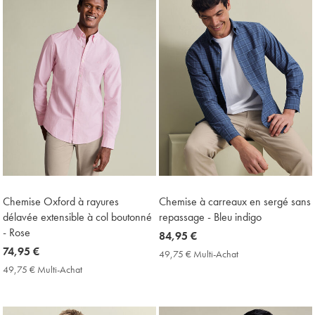
Chemise Oxford à rayures
Chemise à carreaux en sergé sans
délavée extensible à col boutonné
repassage - Bleu indigo
- Rose
now
84,95 €
now
74,95 €
84,95
49,75 € Multi-Achat
49,75
74,95
€
€
49,75 € Multi-Achat
49,75
Multi-
€
€
Achat
Multi-
Price
Achat