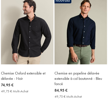
NOUVEAU
Price
Chemise Oxford extensible et
Chemise en popeline délavée
délavée - Noir
extensible à col boutonné - Bleu
foncé
now
74,95 €
74,95
now
84,95 €
49,75 € Multi-Achat
49,75
€
84,95
€
49,75 € Multi-Achat
49,75
Multi-
€
€
Achat
Multi-