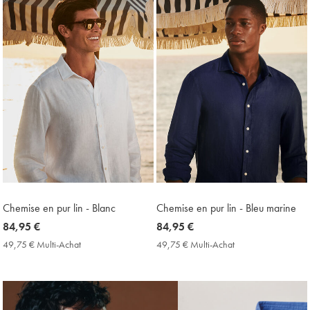
trouvés
18
Chemise en pur lin - Blanc
Chemise en pur lin - Bleu marine
now
84,95 €
now
84,95 €
84,95
84,95
49,75 € Multi-Achat
49,75
49,75 € Multi-Achat
49,75
€
€
€
€
Multi-
Multi-
Achat
Achat
Price
Price