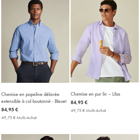
Price
Price
Chemise en pur lin – Lilas
Chemise en popeline délavée
extensible à col boutonné - Bleuet
now
84,95 €
84,95
now
84,95 €
49,75 € Multi-Achat
49,75
€
€
84,95
49,75 € Multi-Achat
49,75
Multi-
€
€
Achat
Multi-
Price
Achat