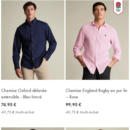
Achat
Price
Chemise Oxford délavée
Chemise England Rugby en pur lin
extensible - Bleu foncé
– Rose
now
74,95 €
now
99,95 €
74,95
99,95
49,75 € Multi-Achat
49,75
49,75 € Multi-Achat
49,75
€
€
€
€
Multi-
Multi-
Achat
Achat