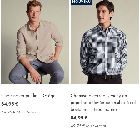
NOUVEAU
Price
Chemise en pur lin – Grège
Chemise à carreaux vichy en
popeline délavée extensible à col
now
84,95 €
boutonné – Bleu marine
84,95
49,75 € Multi-Achat
49,75
€
now
84,95 €
€
Multi-
84,95
49,75 € Multi-Achat
49,75
Achat
€
€
Price
Multi-