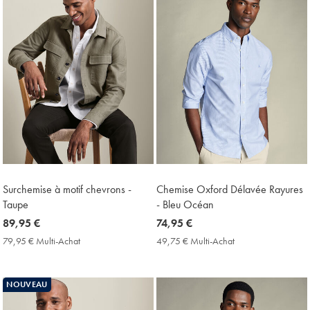
Surchemise à motif chevrons -
Chemise Oxford Délavée Rayures
Taupe
- Bleu Océan
now
89,95 €
now
74,95 €
89,95
74,95
79,95 € Multi-Achat
79,95
49,75 € Multi-Achat
49,75
€
€
€
€
Multi-
Multi-
Achat
Achat
NOUVEAU
Price
Price