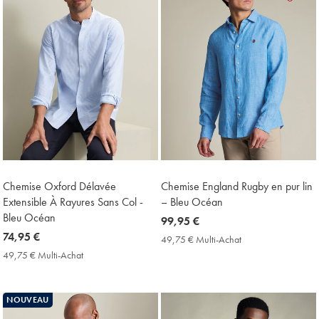
Chemise Oxford Délavée
Chemise England Rugby en pur lin
Extensible À Rayures Sans Col -
– Bleu Océan
Bleu Océan
now
99,95 €
now
74,95 €
99,95
49,75 € Multi-Achat
49,75
74,95
€
€
49,75 € Multi-Achat
49,75
Multi-
€
€
Achat
Multi-
Price
Achat
NOUVEAU
Price