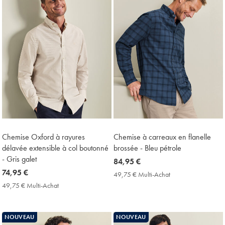
Chemise Oxford à rayures
Chemise à carreaux en flanelle
délavée extensible à col boutonné
brossée - Bleu pétrole
- Gris galet
now
84,95 €
now
74,95 €
84,95
49,75 € Multi-Achat
49,75
74,95
€
€
49,75 € Multi-Achat
49,75
Multi-
€
€
Achat
Multi-
Price
Achat
NOUVEAU
NOUVEAU
Price