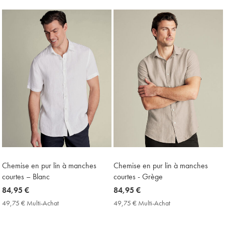
Multi-
Achat
Price
Chemise en pur lin à manches
Chemise en pur lin à manches
courtes – Blanc
courtes - Grège
now
84,95 €
now
84,95 €
84,95
84,95
49,75 € Multi-Achat
49,75
49,75 € Multi-Achat
49,75
€
€
€
€
Multi-
Multi-