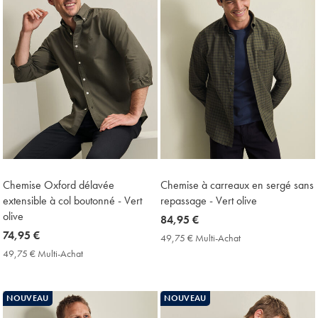
Chemise Oxford délavée
Chemise à carreaux en sergé sans
extensible à col boutonné - Vert
repassage - Vert olive
olive
now
84,95 €
now
74,95 €
84,95
49,75 € Multi-Achat
49,75
74,95
€
€
49,75 € Multi-Achat
49,75
Multi-
€
€
Achat
Multi-
Price
Achat
NOUVEAU
NOUVEAU
Price