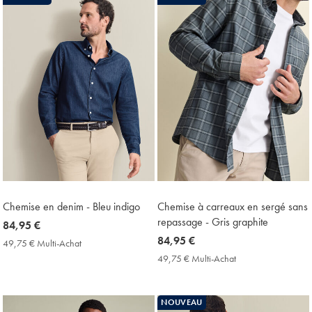
Price
Chemise en denim - Bleu indigo
Chemise à carreaux en sergé sans
repassage - Gris graphite
now
84,95 €
84,95
now
84,95 €
49,75 € Multi-Achat
49,75
€
84,95
€
49,75 € Multi-Achat
49,75
Multi-
€
€
Achat
Multi-
Price
Achat
NOUVEAU
Price