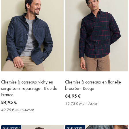
Chemise à carreaux vichy en
Chemise à carreaux en flanelle
sergé sans repassage - Bleu de
brossée - Rouge
France
now
84,95 €
now
84,95 €
84,95
49,75 € Multi-Achat
49,75
84,95
€
€
49,75 € Multi-Achat
49,75
Multi-
€
€
Achat
Multi-
Price
Achat
NOUVEAU
NOUVEAU