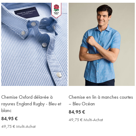
Achat
Achat
Price
Price
Chemise Oxford délavée à
Chemise en lin à manches courtes
rayures England Rugby - Bleu et
– Bleu Océan
blanc
now
84,95 €
now
84,95 €
84,95
49,75 € Multi-Achat
49,75
84,95
€
€
49,75 € Multi-Achat
49,75
Multi-
€
€