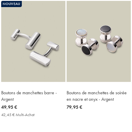
Price
Price
NOUVEAU
Boutons de manchettes barre -
Boutons de manchettes de soirée
Argent
en nacre et onyx - Argent
now
49,95 €
now
79,95 €
49,95
79,95
42,45 € Multi-Achat
42,45
€
€
€
Multi-
Achat