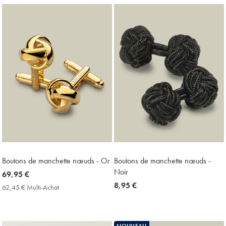
Price
Boutons de manchette nœuds - Or
Boutons de manchette nœuds -
Noir
now
69,95 €
69,95
now
8,95 €
62,45 € Multi-Achat
62,45
€
8,95
€
Multi-
€
Achat
Price
NOUVEAU