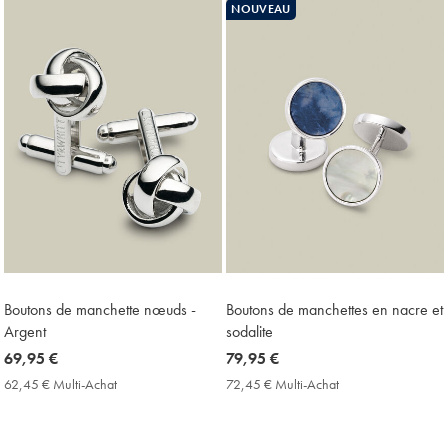
Price
NOUVEAU
Boutons de manchette nœuds -
Boutons de manchettes en nacre et
Argent
sodalite
now
69,95 €
now
79,95 €
69,95
79,95
62,45 € Multi-Achat
62,45
72,45 € Multi-Achat
72,45
€
€
€
€
Multi-
Multi-
Achat
Achat