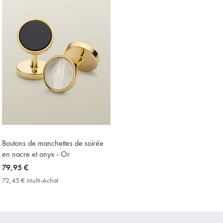
Boutons de manchettes de soirée
en nacre et onyx - Or
now
79,95 €
79,95
72,45 € Multi-Achat
72,45
€
€
Multi-
Achat
Price