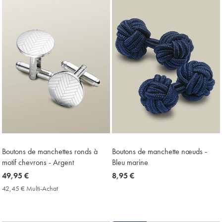
Price
Price
Boutons de manchettes ronds à
Boutons de manchette nœuds -
motif chevrons - Argent
Bleu marine
now
49,95 €
now
8,95 €
49,95
8,95
42,45 € Multi-Achat
42,45
€
€
€
Multi-
Achat