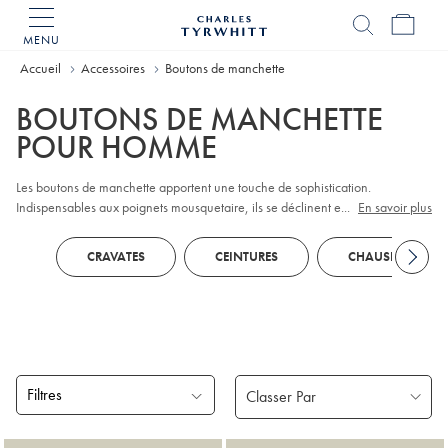
MENU
Accueil
Charles
Accueil
Accessoires
Boutons de manchette
Tyrwhitt
BOUTONS DE MANCHETTE
POUR HOMME
Les boutons de manchette apportent une touche de sophistication.
Indispensables aux poignets mousquetaire, ils se déclinent en argent brillant,
...
En savoir plus
en émail classique ou arborent de petites créatures.
CRAVATES
CEINTURES
CHAUSETTES
Filtres
Produits