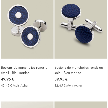
Boutons de manchettes ronds en
Boutons de manchettes ronds en
émail - Bleu marine
soie - Bleu marine
now
49,95 €
now
39,95 €
49,95
39,95
42,45 € Multi-Achat
42,45
32,45 € Multi-Achat
32,45
€
€
€
€
Multi-
Multi-
Achat
Achat
Price
Price