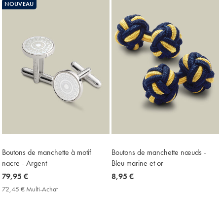
Price
NOUVEAU
Boutons de manchette à motif
Boutons de manchette nœuds -
nacre - Argent
Bleu marine et or
now
79,95 €
now
8,95 €
79,95
8,95
72,45 € Multi-Achat
72,45
€
€
€
Multi-
Achat