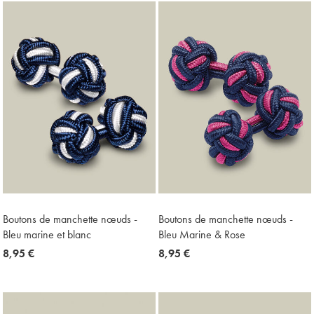
Price
Boutons de manchette nœuds -
Boutons de manchette nœuds -
Bleu marine et blanc
Bleu Marine & Rose
now
8,95 €
now
8,95 €
8,95
8,95
€
€