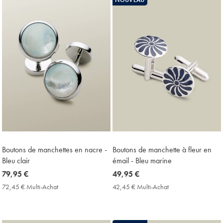
Boutons de manchettes en nacre -
Boutons de manchette à fleur en
Bleu clair
émail - Bleu marine
now
79,95 €
now
49,95 €
79,95
49,95
72,45 € Multi-Achat
72,45
42,45 € Multi-Achat
42,45
€
€
€
€
Multi-
Multi-
Achat
Achat
Price
Price