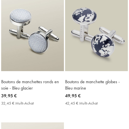
Boutons de manchettes ronds en
Boutons de manchette globes -
soie - Bleu glacier
Bleu marine
now
39,95 €
now
49,95 €
39,95
49,95
32,45 € Multi-Achat
32,45
42,45 € Multi-Achat
42,45
€
€
€
€
Multi-
Multi-
Achat
Achat
Price
Price