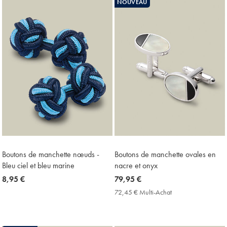
NOUVEAU
Boutons de manchette nœuds -
Boutons de manchette ovales en
Bleu ciel et bleu marine
nacre et onyx
now
8,95 €
now
79,95 €
8,95
79,95
72,45 € Multi-Achat
72,45
€
€
€
Multi-
Achat