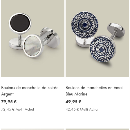
trouvés
18
Boutons de manchette de soirée -
Boutons de manchettes en émail -
Argent
Bleu Marine
now
79,95 €
now
49,95 €
79,95
49,95
72,45 € Multi-Achat
72,45
42,45 € Multi-Achat
42,45
€
€
€
€
Multi-
Multi-
Achat
Achat