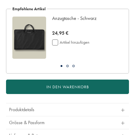
Empfohlene Artikel
Anzugtasche - Schwarz
now
24,95 €
24,95
Artikel hinzufügen
€
IN DEN WARENKORB
Produktdetails
Grösse & Passform