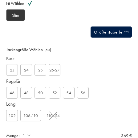
to
Actions
Fit Wählen
cart
options
Slim
Größentabelle
Jackengröße Wählen
(eu)
Kurz
23
24
25
26-27
Regulär
46
48
50
52
54
56
Lang
102
106-110
110-114
Menge:
369 €