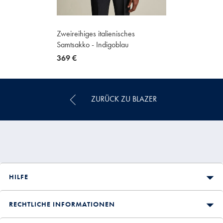
Zweireihiges italienisches
Samtsakko - Indigoblau
now
369 €
369
€
ZURÜCK ZU BLAZER
HILFE
RECHTLICHE INFORMATIONEN