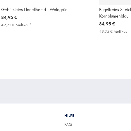
Gebürstetes Flanellhemd - Waldgrün
Bügelfreies Stret
Kornblumenblau
now
84,95 €
84,95
now
84,95 €
49,75 € Multikauf
49,75
€
84,95
€
49,75 € Multikauf
4
Multikauf
€
€
Price
M
P
HILFE
FAQ