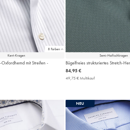
8 Farben
Kent-Kragen
Semi-Haifischkragen
l-Oxfordhemd mit Streifen -
Bügelfreies strukturiertes Stretch-
now
84,95 €
84,95
49,75 € Multikauf
49,75
€
€
9,75
Multikauf
Price
ultikauf
rice
NEU