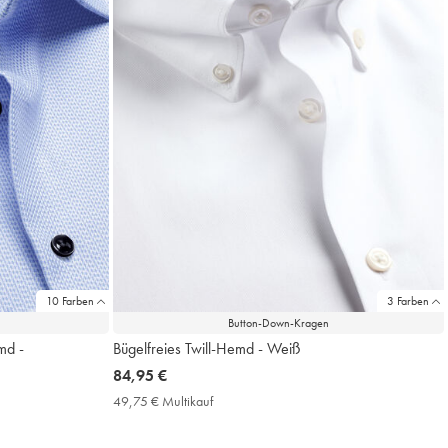
10 Farben
3 Farben
Button-Down-Kragen
md -
Bügelfreies Twill-Hemd - Weiß
now
84,95 €
84,95
49,75 € Multikauf
49,75
€
€
Multikauf