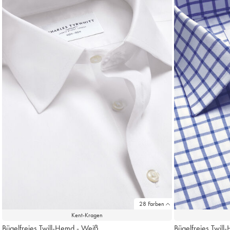
Produke
18
28 Farben
Kent-Kragen
Bügelfreies Twill-Hemd - Weiß
Bügelfreies Twill