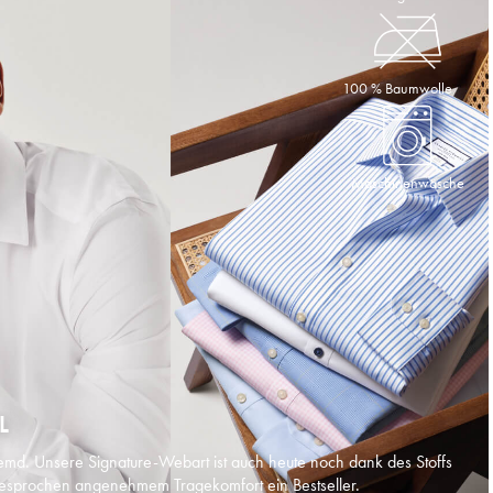
100 % Baumwolle
Maschinenwäsche
L
emd. Unsere Signature-Webart ist auch heute noch dank des Stoffs
esprochen angenehmem Tragekomfort ein Bestseller.