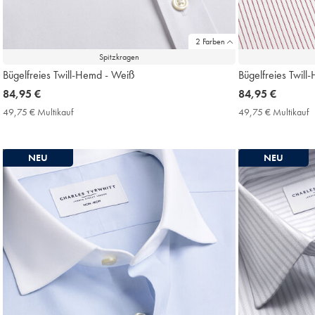
2 Farben
Spitzkragen
Bügelfreies Twill-Hemd - Weiß
Bügelfreies Twill
now
84,95 €
now
84,95 €
84,95
84,95
49,75 € Multikauf
49,75
49,75 € Multikauf
4
€
€
€
€
Multikauf
M
Price
P
NEU
NEU