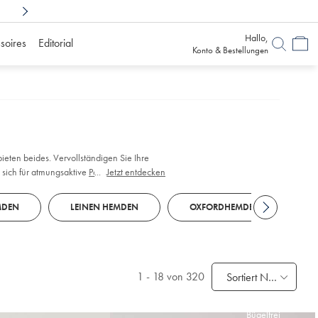
Shoppen Sie sorglos mit
6 Monaten Bedenkz
Hallo,
soires
Editorial
Konto & Bestellungen
eten beides. Vervollständigen Sie Ihre
 sich für atmungsaktive
Polos
...
Jetzt entdecken
, die mit
MDEN
LEINEN HEMDEN
OXFORDHEMDEN
B
1
-
18
von 320
Sortiert Nach
Bügelfrei