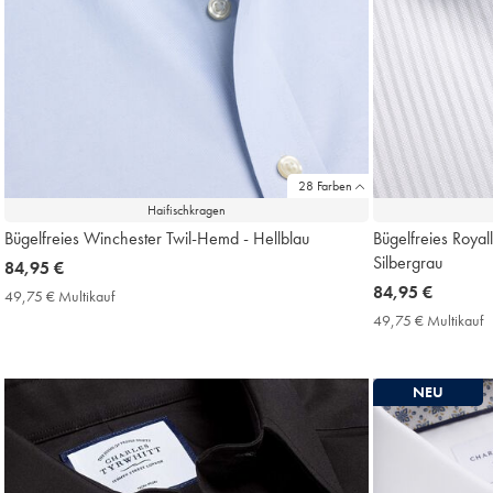
28 Farben
Haifischkragen
Bügelfreies Winchester Twil-Hemd - Hellblau
Bügelfreies Royal
Silbergrau
now
84,95 €
84,95
now
84,95 €
49,75 € Multikauf
49,75
€
84,95
€
49,75 € Multikauf
4
Multikauf
€
€
Price
M
P
NEU