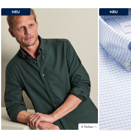
Price
M
P
NEU
NEU
6 Farben