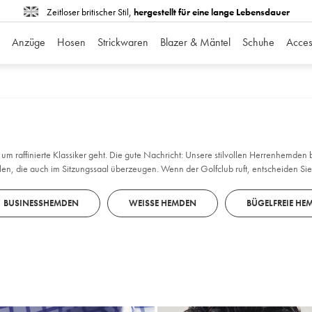
Zeitloser britischer Stil,
hergestellt für eine lange Lebensdauer
Anzüge
Hosen
Strickwaren
Blazer & Mäntel
Schuhe
Acces
raffinierte Klassiker geht. Die gute Nachricht: Unsere stilvollen Herrenhemden bi
len, die auch im Sitzungssaal überzeugen. Wenn der Golfclub ruft, entscheiden Sie
BUSINESSHEMDEN
WEISSE HEMDEN
BÜGELFREIE HE