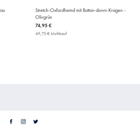
lau
Stretch-Oxfordhemd mit Button-down-Kragen -
Olivgrün
now
74,95 €
74,95
49,75 € Multikauf
49,75
€
€
Multikauf
Price