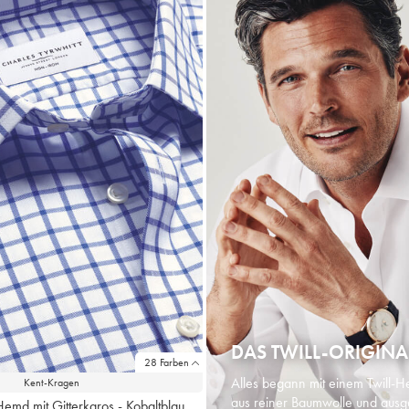
DAS TWILL-ORIGINA
28 Farben
Alles begann mit einem Twill-H
Kent-Kragen
aus reiner Baumwolle und ausg
-Hemd mit Gitterkaros - Kobaltblau