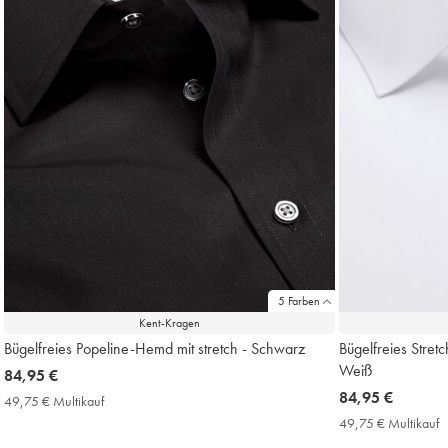
5 Farben
Kent-Kragen
Bügelfreies Popeline-Hemd mit stretch - Schwarz
Bügelfreies Stret
Weiß
now
84,95 €
84,95
now
84,95 €
49,75 € Multikauf
49,75
€
84,95
€
49,75 € Multikauf
4
Multikauf
€
€