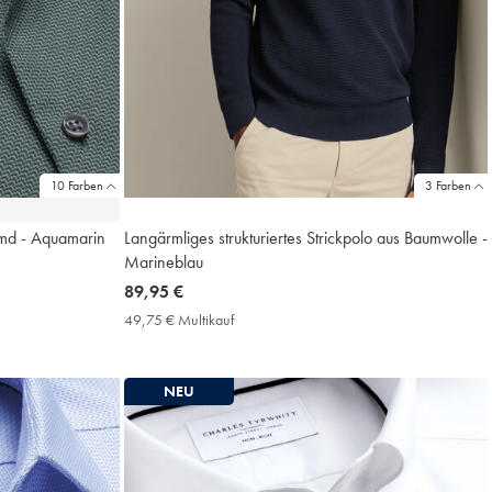
10 Farben
3 Farben
Hemd - Aquamarin
Langärmliges strukturiertes Strickpolo aus Baumwolle -
Marineblau
now
89,95 €
89,95
49,75 € Multikauf
49,75
€
€
Multikauf
Price
NEU