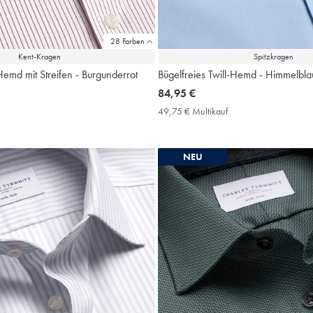
28 Farben
Kent-Kragen
Spitzkragen
-Hemd mit Streifen - Burgunderrot
Bügelfreies Twill-Hemd - Himmelbla
now
84,95 €
84,95
9,75
49,75 € Multikauf
49,75
€
€
ultikauf
Multikauf
rice
Price
NEU