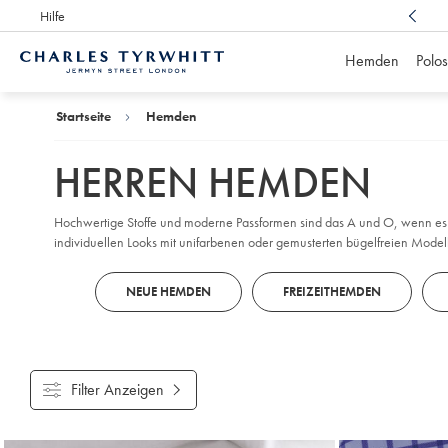
Hilfe
Preisgekrönter Kundenservice,
immer für Sie da
Hemden
Polos
Charles
Tyrwhitt
Home
Startseite
Hemden
HERREN HEMDEN
Hochwertige Stoffe und moderne Passformen sind das A und O, wenn es um 
individuellen Looks mit unifarbenen oder gemusterten bügelfreien Model
unserem Tyrwhitt Cool-Finish gefertigt werden.
NEUE HEMDEN
FREIZEITHEMDEN
Filter Anzeigen
Gefundene