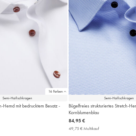
16 Farben
Semi-Haifischkragen
Semi-Haifischkragen
ch-Hemd mit bedrucktem Besatz -
Bügelfreies strukturiertes Stretch-He
Kornblumenblau
now
84,95 €
84,95
9,75
49,75 € Multikauf
49,75
€
€