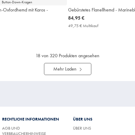
Button-Down-Kragen
ch-Oxfordhemd mit Karos -
Gebürstetes Flanellhemd - Marineb
now
84,95 €
84,95
49,75 € Multikauf
49,75
€
€
9,75
Multikauf
Price
ultikauf
rice
18
von 320 Produkten angesehen
Mehr Laden
RECHTLICHE INFORMATIONEN
ÜBER UNS
AGB UND
ÜBER UNS
VERBRAUCHERHINWEISE