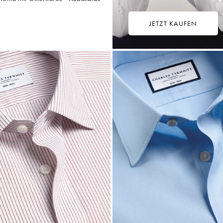
JETZT KAUFEN
9,75
ultikauf
rice