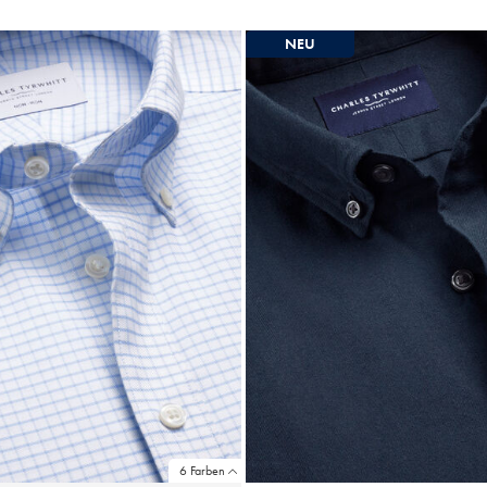
ultikauf
Multikauf
rice
Price
NEU
6 Farben