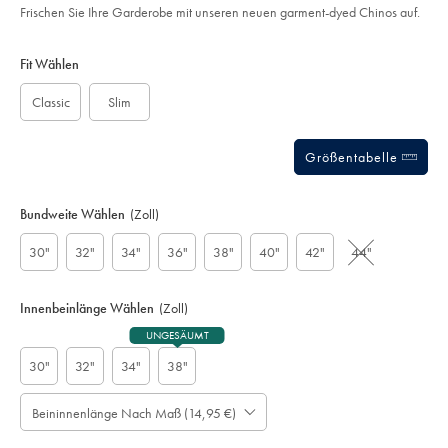
Frischen Sie Ihre Garderobe mit unseren neuen garment-dyed Chinos auf.
Product
Variations
Add
to
Actions
Fit Wählen
cart
options
Classic
Slim
Größentabelle
Bundweite Wählen
(Zoll)
30"
32"
34"
36"
38"
40"
42"
44"
Innenbeinlänge Wählen
(Zoll)
UNGESÄUMT
30"
32"
34"
38"
Beininnenlänge Nach Maß (14,95 €)
Bitte
Bitte
beachten
rechnen
Hosenkürzung