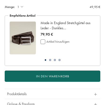
Sie:
auf:
Sie
Menge:
49,95 €
mit
vier
Empfohlene Artikel
zusätzlichen
Werktagen
Made in England Stretchgürtel aus
für
Leder - Dunkles
die
Schokoladenbraun
Lieferung
now
79,95 €
Ein
79,95
Artikel hinzufügen
personalisiertes
€
Kleidungsstücks
kann
nicht
an
uns
retourniert
werden,
IN DEN WARENKORB
weder
zum
Umtausch
noch
Produktdetails
zur
Rückerstattung.
Grösse & Passform