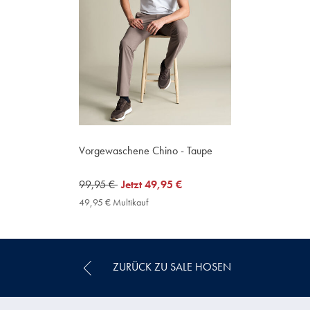
Vorgewaschene Chino - Taupe
was
99,95 €
now
Jetzt
49,95 €
99,95
49,95
49,95 € Multikauf
49,95
€
€
€
Multikauf
Price
ZURÜCK ZU SALE HOSEN