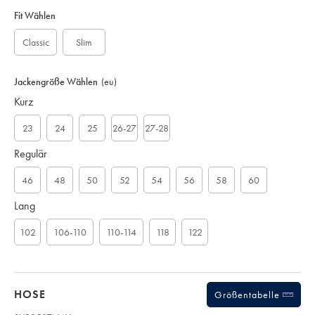
Variations
Produkt-
Code:
Fit Wählen
S
U
Classic
Slim
B
0
5
Jackengröße Wählen
(eu)
0
Kurz
6
N
A
23
24
25
26-27
27-28
V
Regulär
46
48
50
52
54
56
58
60
Lang
102
106-110
110-114
118
122
HOSE
Größentabelle