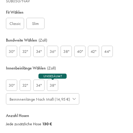
SUB0507NAV
Variations
Produkt-
Code:
Fit Wählen
S
U
Classic
Slim
B
0
5
Bundweite Wählen
(Zoll)
0
7
30"
32"
34"
36"
38"
40"
42"
44"
N
A
V
Innenbeinlänge Wählen
(Zoll)
UNGESÄUMT
30"
32"
34"
38"
Beininnenlänge Nach Maß (14,95 €)
Bitte
Bitte
beachten
rechnen
Hosenkürzung
Sie:
auf:
Sie
Anzahl Hosen
;
mit
Jede
Jede zusätzliche Hose
130 €
vier
Zusätzliche
zusätzlichen
Hose