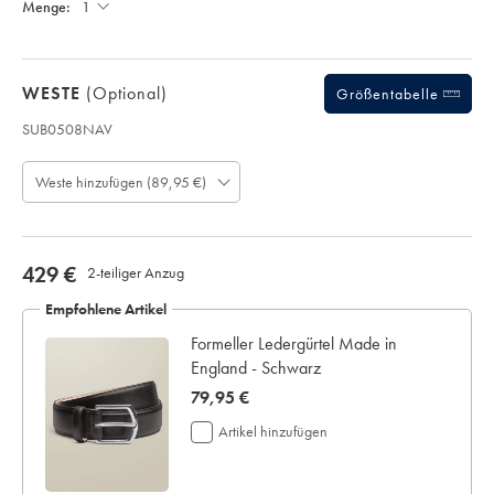
Menge:
Werktagen
130
;
für
€
die
Lieferung
WESTE
(optional)
Größentabelle
Ein
personalisiertes
SUB0508NAV
Kleidungsstücks
Produkt-
kann
Code:
nicht
Weste hinzufügen (89,95 €)
S
an
U
uns
B
retourniert
0
werden,
5
now
429 €
2-teiliger Anzug
weder
0
zum
429
8
Empfohlene Artikel
Umtausch
€
N
noch
Formeller Ledergürtel Made in
A
zur
England - Schwarz
V
Rückerstattung.
now
79,95 €
79,95
Artikel hinzufügen
€