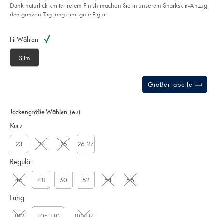
-
Dank natürlich knitterfreiem Finish machen Sie in unserem Sharkskin-Anzug
stahlblau/SUT0321STL.html?
den ganzen Tag lang eine gute Figur.
sourceCode=dmdefault
Product
Variations
Add
to
Actions
Fit Wählen
cart
options
Slim
Größentabelle
Jackengröße Wählen
(eu)
Kurz
23
24
25
26-27
Regulär
46
48
50
52
54
56
Lang
102
106-110
110-114