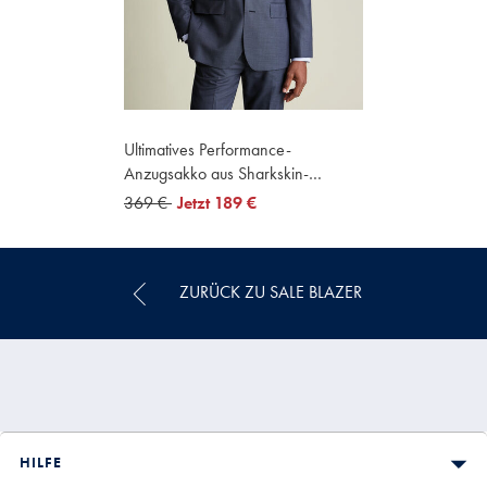
Ultimatives Performance-
Anzugsakko aus Sharkskin-
Gewebe - Stahlblau
was
369 €
now
Jetzt
189 €
369
189
€
€
ZURÜCK ZU SALE BLAZER
HILFE