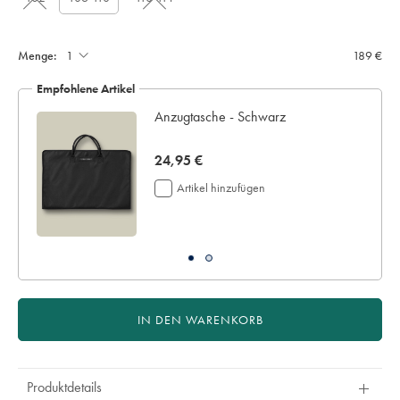
Menge:
189 €
Empfohlene Artikel
Anzugtasche - Schwarz
now
24,95 €
24,95
Artikel hinzufügen
€
IN DEN WARENKORB
Produktdetails