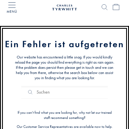
MENÜ
Charles
Tyrwhitt
Home
Ein Fehler ist aufgetreten
Our website has encountered a little snag. If you would kindly
reload the page you should find everything is right as rain again.
If the problem does persist then please get in touch and we can
help you from there, otherwise the search box below can assist
you in finding what you are looking for.
Search
Suchen
Catalog
If you can’t find what you are looking for, why not let our trained
staff recommend something?
Our Customer Service Representatives are available now to help.