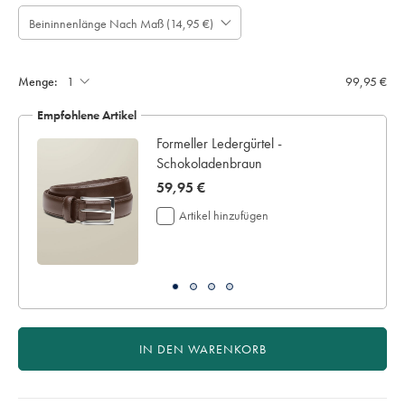
Beininnenlänge Nach Maß (14,95 €)
Bitte
Bitte
beachten
rechnen
Hosenkürzung
Sie:
auf:
Sie
Menge:
99,95 €
mit
vier
Empfohlene Artikel
zusätzlichen
Werktagen
Formeller Ledergürtel -
für
Schokoladenbraun
die
Lieferung
now
59,95 €
Ein
59,95
Artikel hinzufügen
personalisiertes
€
Kleidungsstücks
kann
nicht
an
uns
retourniert
werden,
IN DEN WARENKORB
weder
zum
Umtausch
noch