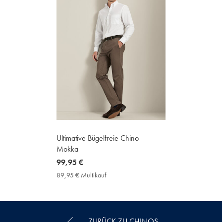
Ultimative Bügelfreie Chino -
Mokka
now
99,95 €
99,95
89,95 € Multikauf
89,95
€
€
Multikauf
Price
ZURÜCK ZU CHINOS