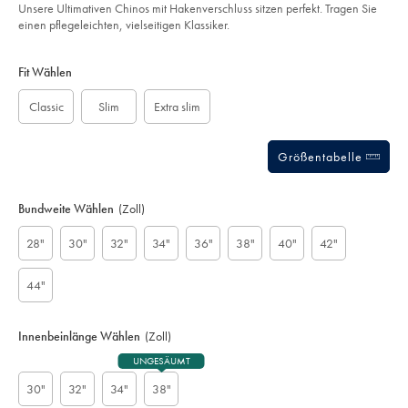
of
mokka/TRC0274MCA.html?
Unsere Ultimativen Chinos mit Hakenverschluss sitzen perfekt. Tragen Sie
sourceCode=dmdefault
5
einen pflegeleichten, vielseitigen Klassiker.
stars
Product
Variations
Add
to
Actions
Fit Wählen
cart
options
Classic
Slim
Extra slim
Größentabelle
Bundweite Wählen
(Zoll)
28"
30"
32"
34"
36"
38"
40"
42"
44"
Innenbeinlänge Wählen
(Zoll)
UNGESÄUMT
30"
32"
34"
38"