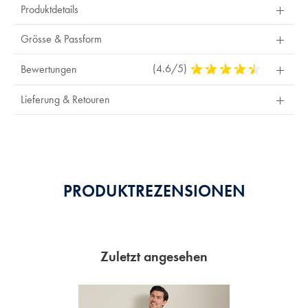
Produktdetails
zur
Rückerstattung.
Grösse & Passform
(4.6/5)
4,6
Bewertungen
Stars
Out
Lieferung & Retouren
Of
5
Stars
PRODUKTREZENSIONEN
Zuletzt angesehen