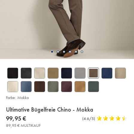
Farbe:
Mokka
details
Ultimative Bügelfreie Chino - Mokka
about
Details
https://www.charlestyrwhitt.com/de/ultimative-
now
99,95 €
Produktrezensionen
(4.6/5)
4,6
buegelfreie-
product:
99,95
stars
chino-
89,95 € MULTIKAUF
€
-
out
-