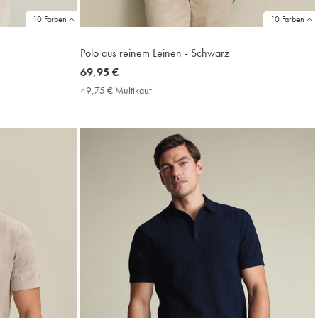
10 Farben
10 Farben
Polo aus reinem Leinen - Schwarz
now
69,95 €
69,95
49,75 € Multikauf
49,75
€
€
Multikauf
Price