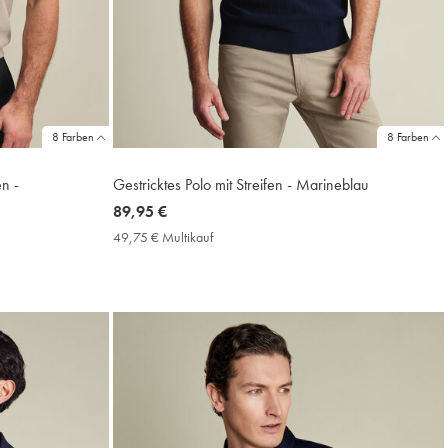
8 Farben
8 Farben
en -
Gestricktes Polo mit Streifen - Marineblau
now
89,95 €
89,95
49,75 € Multikauf
49,75
€
€
Multikauf
Price