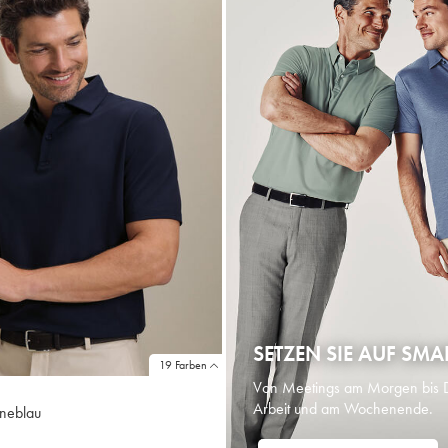
SETZEN SIE AUF SMA
19 Farben
Von Meetings am Morgen bis Dr
Arbeit und am Wochenende.
ineblau