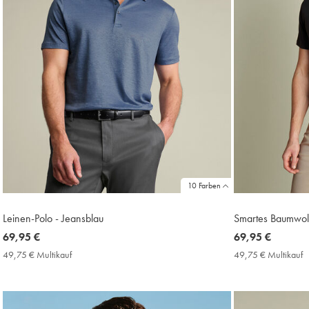
10 Farben
Leinen-Polo - Jeansblau
Smartes Baumwol
now
69,95 €
now
69,95 €
69,95
69,95
49,75 € Multikauf
49,75
49,75 € Multikauf
4
€
€
€
€
Multikauf
M
Price
P