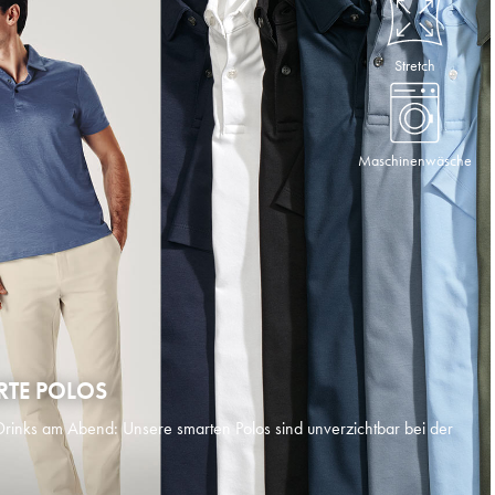
Stretch
Maschinenwäsche
RTE POLOS
inks am Abend: Unsere smarten Polos sind unverzichtbar bei der