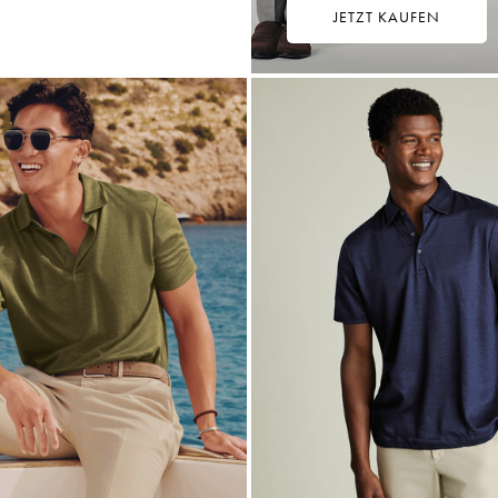
JETZT KAUFEN
9,75
ultikauf
rice