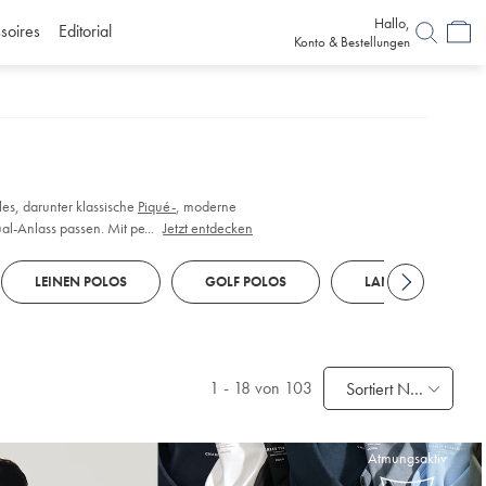
Hallo,
soires
Editorial
Konto & Bestellungen
les, darunter klassische
Piqué-
, moderne
al-Anlass passen. Mit perfekten
...
Jetzt entdecken
LEINEN POLOS
GOLF POLOS
LANGARM POLOS
1
-
18
von 103
Sortiert Nach
Atmungsaktiv