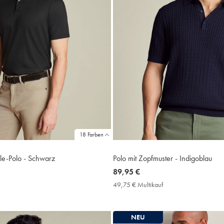
18 Farben
le-Polo - Schwarz
Polo mit Zopfmuster - Indigoblau
now
89,95 €
89,95
9,75
49,75 € Multikauf
49,75
€
€
ultikauf
Multikauf
rice
Price
NEU