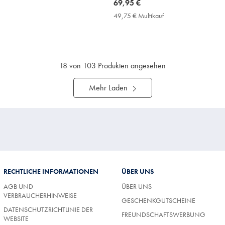
now
69,95 €
69,95
9,75
49,75 € Multikauf
49,75
€
€
ultikauf
Multikauf
rice
Price
18
von 103 Produkten angesehen
Mehr Laden
RECHTLICHE INFORMATIONEN
ÜBER UNS
AGB UND
ÜBER UNS
VERBRAUCHERHINWEISE
GESCHENKGUTSCHEINE
DATENSCHUTZRICHTLINIE DER
FREUNDSCHAFTSWERBUNG
WEBSITE