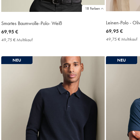
18 Farben
Leinen-Polo - Oli
Smartes Baumwolle-Polo- Weiß
now
69,95 €
now
69,95 €
69,95
69,95
49,75 € Multikauf
4
49,75 € Multikauf
49,75
€
€
€
€
M
Multikauf
P
Price
NEU
NEU