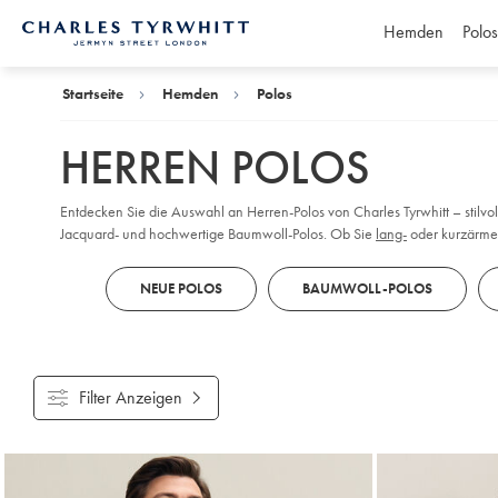
Hemden
Polos
Charles
Tyrwhitt
Home
Startseite
Hemden
Polos
HERREN POLOS
Entdecken Sie die Auswahl an Herren-Polos von Charles Tyrwhitt – stilvol
Jacquard- und hochwertige Baumwoll-Polos. Ob Sie
lang-
oder kurzärmel
Passformen und bequemen, vielseitigen Modellen, die Ihren persönlichen 
NEUE POLOS
BAUMWOLL-POLOS
Filter Anzeigen
Gefundene
Produke
18