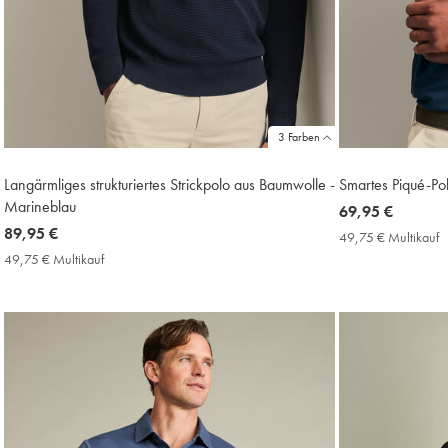
3 Farben
Langärmliges strukturiertes Strickpolo aus Baumwolle -
Smartes Piqué-Pol
Marineblau
now
69,95 €
now
89,95 €
69,95
49,75 € Multikauf
4
89,95
€
€
49,75 € Multikauf
49,75
M
€
€
P
Multikauf
Price