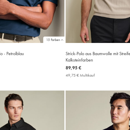
15 Farben
o - Petrolblau
Strick-Polo aus Baumwolle mit Streif
Kalksteinfarben
now
89,95 €
9,75
89,95
49,75 € Multikauf
49,75
ultikauf
€
€
rice
Multikauf
Price