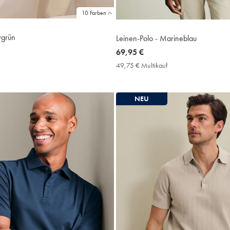
10 Farben
vgrün
Leinen-Polo - Marineblau
now
69,95 €
69,95
9,75
49,75 € Multikauf
49,75
€
€
ultikauf
Multikauf
rice
Price
NEU