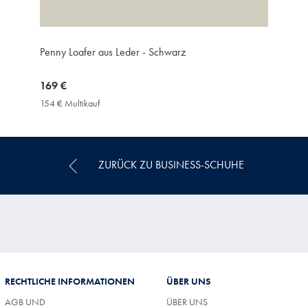
Penny Loafer aus Leder - Schwarz
now
169 €
169
154 € Multikauf
154
€
€
Multikauf
Price
ZURÜCK ZU BUSINESS-SCHUHE
RECHTLICHE INFORMATIONEN
ÜBER UNS
AGB UND
ÜBER UNS