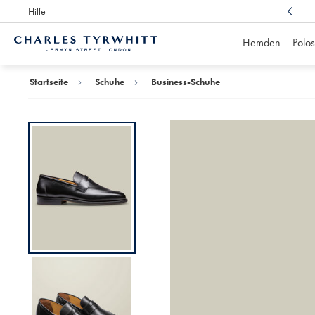
Hilfe
Preisgekrönter Kundenservice,
immer für Sie da
Hemden
Polos
Charles
Tyrwhitt
Home
Startseite
Schuhe
Business-Schuhe