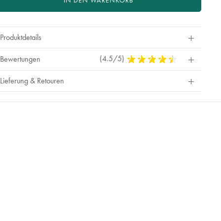
IN DEN WARENKORB
Produktdetails
(4.5/5)
4,5
Bewertungen
Stars
Out
Lieferung & Retouren
Of
5
Stars