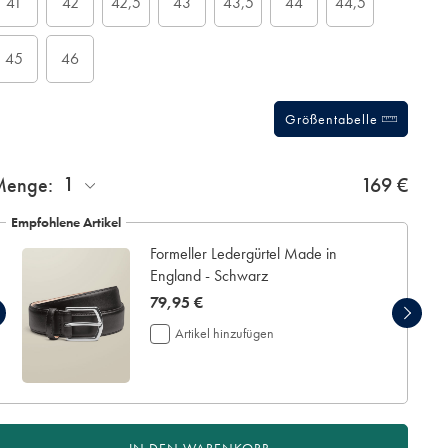
41
42
42,5
43
43,5
44
44,5
45
46
Größentabelle
1
Menge:
169 €
Empfohlene Artikel
Formeller Ledergürtel Made in
England - Schwarz
now
79,95 €
79,95
Artikel hinzufügen
€