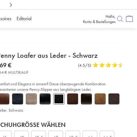
Shoppen Sie sorglos mit
6 Monaten Bedenkz
Hallo,
soires
Editorial
Konto & Bestellungen
etails
Penny Loafer aus Leder - Schwarz
about
etails
tps://www.charlestyrwhitt.com/de/penny-
now
69 €
Produktrezensionen
(4.5/5)
4,5
afer-
product:
169
s-
stars
54 € MULTIKAUF
der-
€
out
of
chwarz/SHC0245BLK.html?
omfort und Eleganz in einem? Diese überzeugende Kombination
urceCode=dmdefault
5
arantieren unsere Penny-Slipper aus langlebigem Leder.
stars
arbe:
Schwarz
roduct
ariations
dd
SCHUHGRÖSSE WÄHLEN
ctions
rt
tions