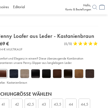
Hallo,
soires
Editorial
Konto & Bestellungen
etails
Penny Loafer aus Leder - Kastanienbraun
about
etails
tps://www.charlestyrwhitt.com/de/penny-
now
69 €
Produktrezensionen
(5/5)
5
fer-
product:
169
stars
s-
54 € MULTIKAUF
€
der-
out
of
omfort und Eleganz in einem? Diese überzeugende Kombination
stanienbraun/SHB0283CBR.html?
5
arantieren unsere Penny-Slipper aus langlebigem Leder.
urceCode=dmdefault
stars
arbe:
Kastanienbraun
roduct
ariations
d
SCHUHGRÖSSE WÄHLEN
ctions
t
tions
41
42
42,5
43
43,5
44
44,5