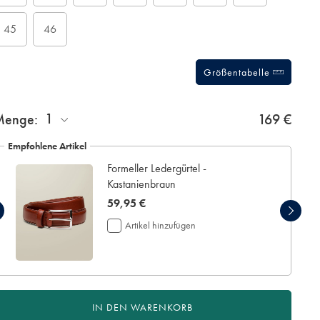
45
46
Größentabelle
1
Menge:
169 €
Empfohlene Artikel
Formeller Ledergürtel -
Kastanienbraun
now
59,95 €
59,95
Artikel hinzufügen
€
IN DEN WARENKORB