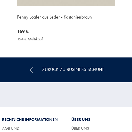
Penny Loafer aus Leder - Kastanienbraun
now
169 €
169
154 € Multikauf
154
€
€
Multikauf
Price
ZURÜCK ZU BUSINESS-SCHUHE
RECHTLICHE INFORMATIONEN
ÜBER UNS
AGB UND
ÜBER UNS