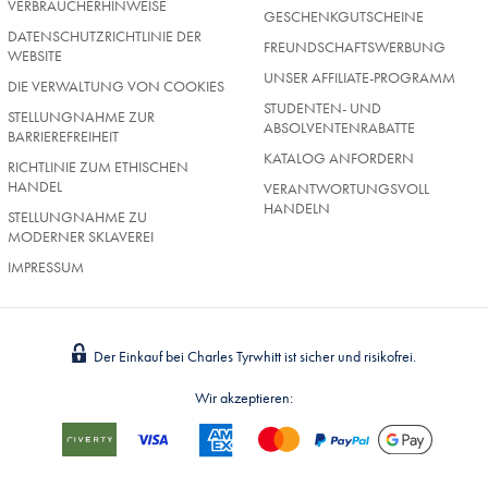
VERBRAUCHERHINWEISE
GESCHENKGUTSCHEINE
DATENSCHUTZRICHTLINIE DER
FREUNDSCHAFTSWERBUNG
WEBSITE
UNSER AFFILIATE-PROGRAMM
DIE VERWALTUNG VON COOKIES
STUDENTEN- UND
STELLUNGNAHME ZUR
ABSOLVENTENRABATTE
BARRIEREFREIHEIT
KATALOG ANFORDERN
RICHTLINIE ZUM ETHISCHEN
HANDEL
VERANTWORTUNGSVOLL
HANDELN
STELLUNGNAHME ZU
MODERNER SKLAVEREI
IMPRESSUM
Der Einkauf bei Charles Tyrwhitt ist sicher und risikofrei.
Wir akzeptieren: