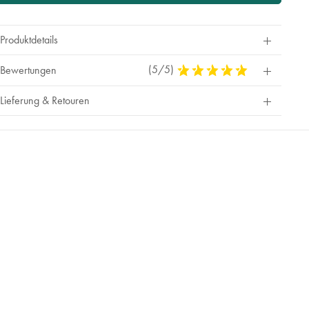
Produktdetails
(5/5)
5
Bewertungen
Stars
Out
Lieferung & Retouren
Of
5
Stars