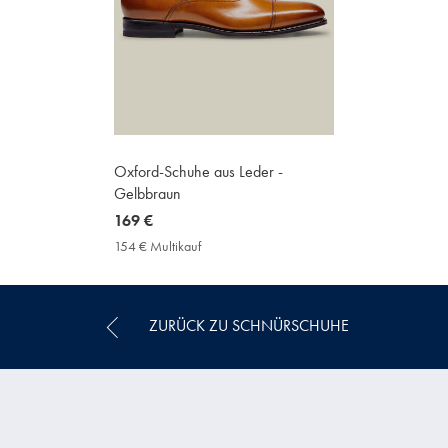
Oxford-Schuhe aus Leder -
Gelbbraun
now
169 €
169
154 € Multikauf
154
€
€
Multikauf
Price
ZURÜCK ZU SCHNÜRSCHUHE