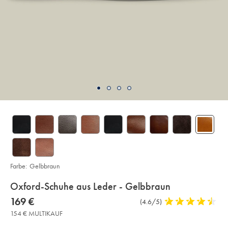
Farbe:
Gelbbraun
details
Oxford-Schuhe aus Leder - Gelbbraun
about
Details
https://www.charlestyrwhitt.com/de/oxford-
now
169 €
Produktrezensionen
(4.6/5)
4,6
schuhe-
product:
169
aus-
stars
154 € MULTIKAUF
leder-
€
out
-
-