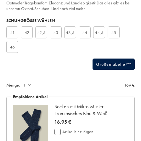
of
gelbbraun/SHC0252TAN.html?
Optimaler Tragekomfort, Eleganz und Langlebigkeit? Das alles gibt es bei
sourceCode=dmdefault
5
unseren Oxford-Schuhen. Und noch viel mehr …
stars
Product
Variations
Add
to
Actions
SCHUHGRÖSSE WÄHLEN
cart
options
41
42
42,5
43
43,5
44
44,5
45
46
Größentabelle
Menge:
169 €
Empfohlene Artikel
Socken mit Mikro-Muster -
Französisches Blau & Weiß
now
16,95 €
16,95
Artikel hinzufügen
€