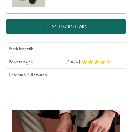
IN DEN WARENKORB
Produktdetails
(4.6/5)
4,6
Bewertungen
Stars
Out
Lieferung & Retouren
Of
5
Stars