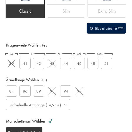
Classic
Slim
Extra Slim
Größentabelle
Kragenweite Wählen
(eu)
M
L
XL
XXL
XXXL
39
41
42
43
44
46
48
51
Ärmellänge Wählen
(eu)
84
86
89
91
94
97
Individuelle Armlänge (14,95 €)
Manschettenart Wählen