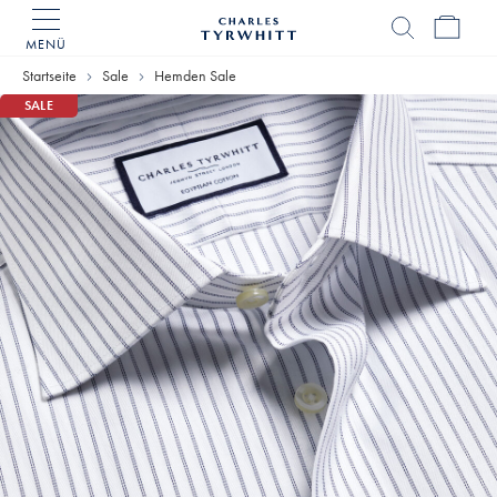
MENÜ
Charles
Tyrwhitt
Startseite
Sale
Hemden Sale
Home
SALE