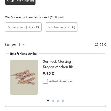
Knopf (Mit Knöpfen)
Wir ändern Ihr Hemd individuell
(Optional)
Maßgefertigte
Geschenkbox:
Monogramm
Monogram
Monogram
Monogram
Brusttasche
Monogramm
(14,95 €)
Brusttasche
(9,95 €)
Ärmellänge
Optionen:
Colour:
Font:
Location:
aufnähen:
(cm):
Menge:
29,95 €
Empfohlene Artikel
3er-Pack Messing-
Kragenstäbchen für
Haifischkragen
now
9,95 €
9,95
Artikel hinzufügen
€