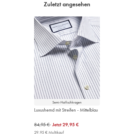
Zuletzt angesehen
Semi-Haifischkragen
Luxushemd mit Streifen - Mittelblau
was
84,95 €
now
Jetzt
29,95 €
84,95
29,95
29,95 € Multikauf
29,95