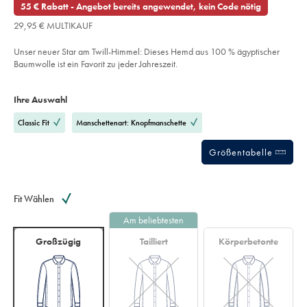
€
out
55 € Rabatt - Angebot bereits angewendet, kein Code nötig
-
€
of
mittelblau/FOR2417MBU.html?
29,95 € MULTIKAUF
sourceCode=dmdefault
5
stars
Unser neuer Star am Twill-Himmel: Dieses Hemd aus 100 % ägyptischer
Baumwolle ist ein Favorit zu jeder Jahreszeit.
Product
Variations
Add
to
Actions
Ihre Auswahl
cart
options
Classic Fit
Manschettenart: Knopfmanschette
Größentabelle
Fit Wählen
Am beliebtesten
Großzügig
Tailliert
Körperbetonte