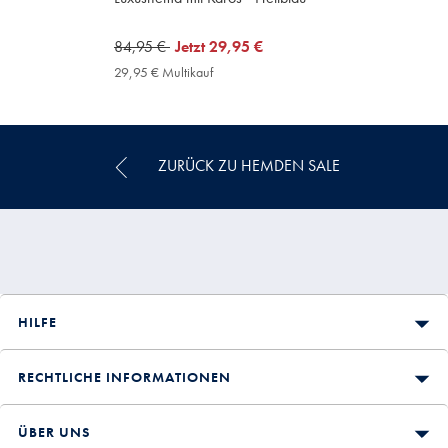
was
84,95 €
now
Jetzt
29,95 €
84,95
29,95
29,95 € Multikauf
29,95
€
€
€
Multikauf
Price
ZURÜCK ZU HEMDEN SALE
HILFE
RECHTLICHE INFORMATIONEN
ÜBER UNS