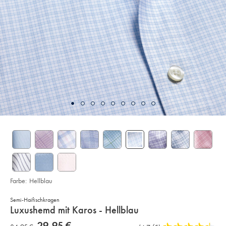
Farbe:
Hellblau
Semi-Haifischkragen
details
Luxushemd mit Karos - Hellblau
about
Details
https://www.charlestyrwhitt.com/de/luxushemd-
now
29,95 €