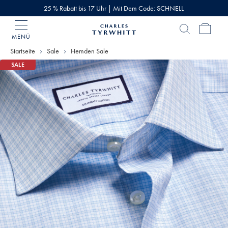
25 % Rabatt bis 17 Uhr | Mit Dem Code: SCHNELL
MENÜ
Charles
Tyrwhitt
Startseite
Sale
Hemden Sale
Home
SALE