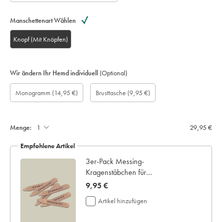
Manschettenart Wählen
Knopf (Mit Knöpfen)
Wir ändern Ihr Hemd individuell
(Optional)
Maßgefertigte
Geschenkbox:
Monogramm
Monogram
Monogram
Monogram
Brusttasche
Monogramm
(14,95 €)
Brusttasche
(9,95 €)
Ärmellänge
Optionen:
Colour:
Font:
Location:
aufnähen:
(cm):
Menge:
29,95 €
Empfohlene Artikel
3er-Pack Messing-
Kragenstäbchen für
Haifischkragen
now
9,95 €
9,95
Artikel hinzufügen
€