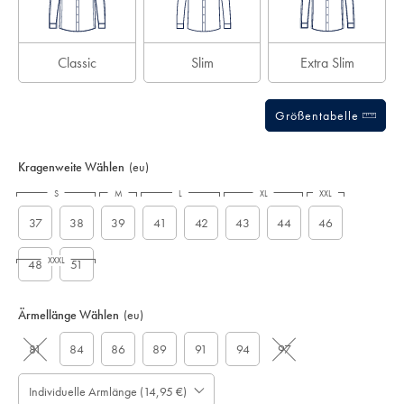
Classic
Slim
Extra Slim
Größentabelle
Kragenweite Wählen
(eu)
S
M
L
XL
XXL
37
38
39
41
42
43
44
46
XXXL
48
51
Ärmellänge Wählen
(eu)
81
84
86
89
91
94
97
Individuelle Armlänge (14,95 €)