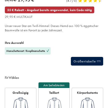
was
84,95 €
Produktrezensionen
(4.7/5)
4,7
mit-
product:
29,95
karos-
stars
84,95
€
-
out
55 € Rabatt - Angebot bereits angewendet, kein Code nötig
-
€
of
hellblau/FOR2415LBU.html?
29,95 € MULTIKAUF
sourceCode=dmdefault
5
stars
Unser neuer Star am Twill-Himmel: Dieses Hemd aus 100 % ägyptischer
Baumwolle ist ein Favorit zu jeder Jahreszeit.
Product
Variations
Add
to
Actions
Ihre Auswahl
cart
options
Manschettenart: Knopfmanschette
Größentabelle
Fit Wählen
Am beliebtesten
Großzügig
Tailliert
Körperbetonte