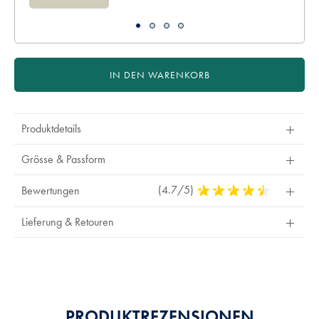
IN DEN WARENKORB
Produktdetails
Grösse & Passform
(4.7/5)
4,7
Bewertungen
Stars
Out
Lieferung & Retouren
Of
5
Stars
PRODUKTREZENSIONEN