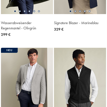
Wasserabweisender
Signature Blazer - Marineblau
Regenmantel - Olivgrün
now
329 €
now
299 €
329
299
€
€
NEU