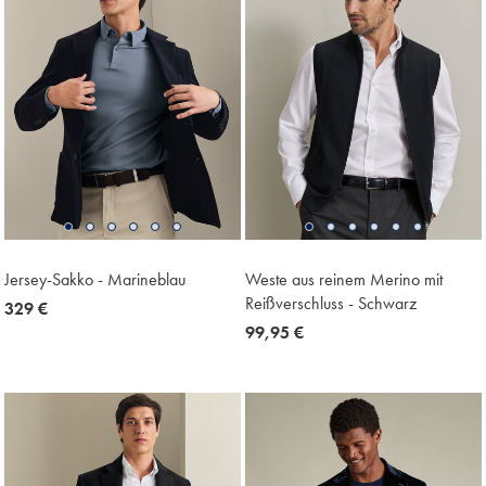
Jersey-Sakko - Marineblau
Weste aus reinem Merino mit
Reißverschluss - Schwarz
now
329 €
329
now
99,95 €
€
99,95
€