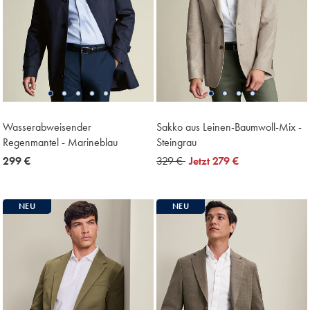
Wasserabweisender
Sakko aus Leinen-Baumwoll-Mix -
Regenmantel - Marineblau
Steingrau
now
299 €
was
329 €
now
Jetzt
279 €
299
329
279
€
€
€
NEU
NEU