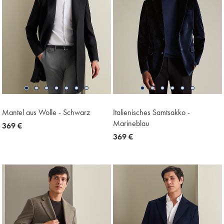
Mantel aus Wolle - Schwarz
Italienisches Samtsakko -
Marineblau
now
369 €
369
now
369 €
€
369
€