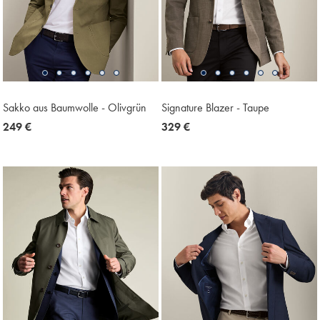
Sakko aus Baumwolle - Olivgrün
Signature Blazer - Taupe
now
249 €
now
329 €
249
329
€
€