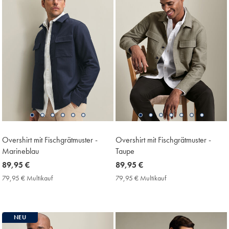
Overshirt mit Fischgrätmuster -
Overshirt mit Fischgrätmuster -
Marineblau
Taupe
now
89,95 €
now
89,95 €
89,95
89,95
79,95 € Multikauf
79,95
79,95 € Multikauf
79,95
€
€
€
€
Multikauf
Multikauf
Price
Price
NEU