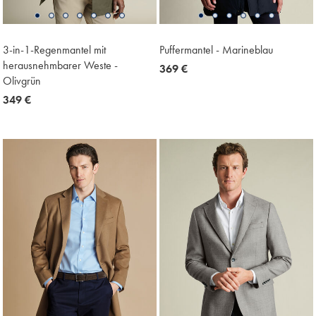
3-in-1-Regenmantel mit
Puffermantel - Marineblau
herausnehmbarer Weste -
now
369 €
Olivgrün
369
now
349 €
€
349
€