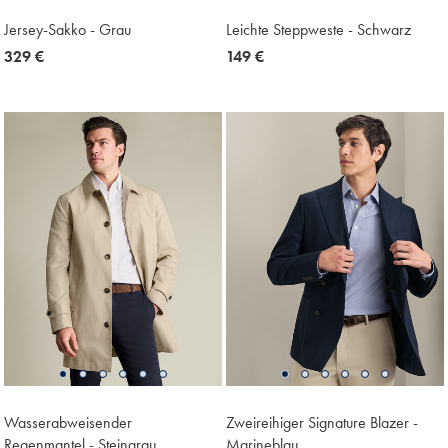
Jersey-Sakko - Grau
Leichte Steppweste - Schwarz
now
329 €
now
149 €
329
149
€
€
Wasserabweisender
Zweireihiger Signature Blazer -
Regenmantel - Steingrau
Marineblau