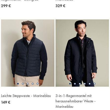
now
299 €
now
329 €
299
329
€
€
Leichte Steppweste - Marineblau
3-in-1-Regenmantel mit
herausnehmbarer Weste -
now
149 €
Marineblau
149