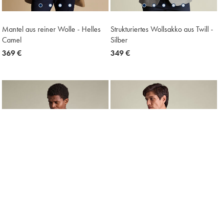
Mantel aus reiner Wolle - Helles
Strukturiertes Wollsakko aus Twill -
Camel
Silber
now
369 €
now
349 €
369
349
€
€