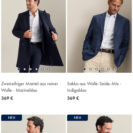
Zweireihiger Mantel aus reiner
Sakko aus Wolle-Seide-Mix -
Wolle - Marineblau
Indigoblau
now
369 €
now
369 €
369
369
€
€
NEU
NEU