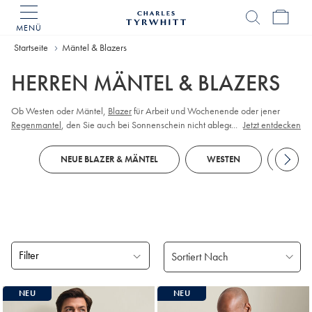
MENÜ
Charles
Tyrwhitt
Startseite
Mäntel & Blazers
Home
HERREN MÄNTEL & BLAZERS
Ob Westen oder Mäntel,
Blazer
für Arbeit und Wochenende oder jener
Regenmantel
, den Sie auch bei Sonnenschein nicht ablegen wollen: Charles
...
Jetzt entdecken
Tyrwhitt bietet
Jacken
und
Mäntel
für jeden Geschmack.
NEUE BLAZER & MÄNTEL
WESTEN
BLAZ
Filter
Gefundene
NEU
NEU
Produke
18