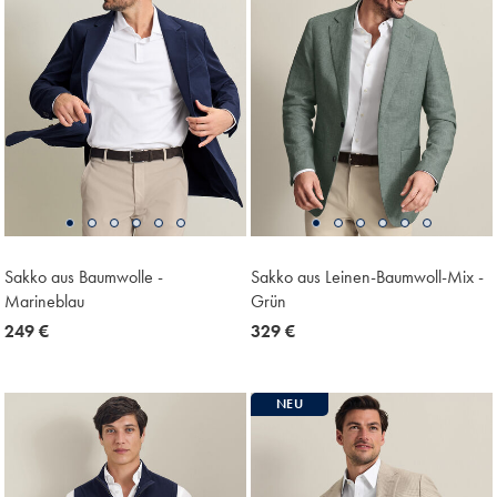
Sakko aus Baumwolle -
Sakko aus Leinen-Baumwoll-Mix -
Marineblau
Grün
now
249 €
now
329 €
249
329
€
€
NEU