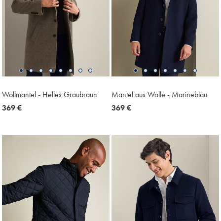
Wollmantel - Helles Graubraun
Mantel aus Wolle - Marineblau
now
369 €
now
369 €
369
369
€
€