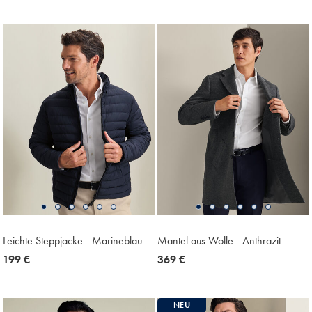
249
129
€
€
€
Leichte Steppjacke - Marineblau
Mantel aus Wolle - Anthrazit
now
199 €
now
369 €
199
369
€
€
NEU