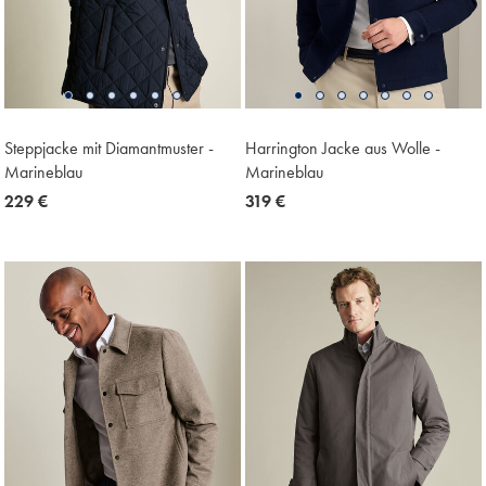
Steppjacke mit Diamantmuster -
Harrington Jacke aus Wolle -
Marineblau
Marineblau
now
229 €
now
319 €
229
319
€
€