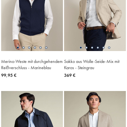
Merino-Weste mit durchgehendem
Sakko aus Wolle-Seide-Mix mit
Reißverschluss - Marineblau
Karos - Steingrau
now
99,95 €
now
369 €
99,95
369
€
€