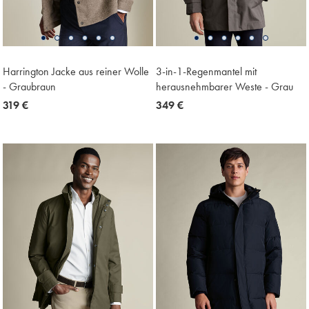
Harrington Jacke aus reiner Wolle
3-in-1-Regenmantel mit
- Graubraun
herausnehmbarer Weste - Grau
now
319 €
now
349 €
319
349
€
€