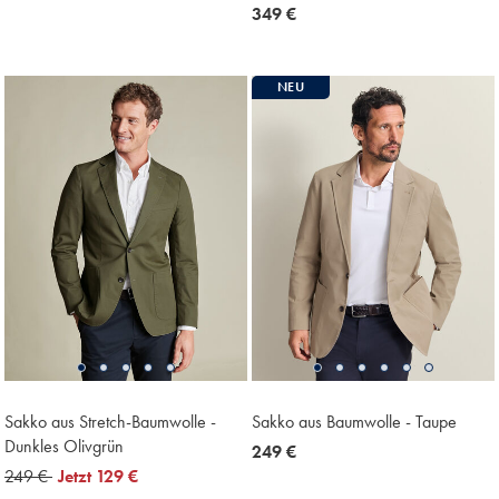
€
now
349 €
349
€
NEU
Sakko aus Stretch-Baumwolle -
Sakko aus Baumwolle - Taupe
Dunkles Olivgrün
now
249 €
was
249 €
now
Jetzt
129 €
249