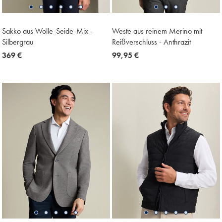
Sakko aus Wolle-Seide-Mix -
Weste aus reinem Merino mit
Silbergrau
Reißverschluss - Anthrazit
now
369 €
now
99,95 €
369
99,95
€
€