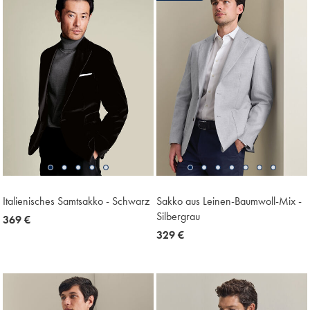
Italienisches Samtsakko - Schwarz
Sakko aus Leinen-Baumwoll-Mix -
Silbergrau
now
369 €
369
now
329 €
€
329
€