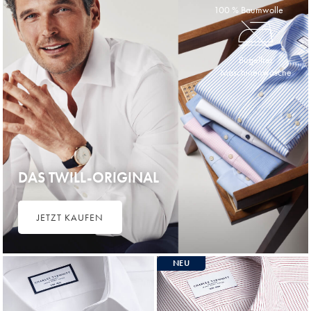
100 % Baumwolle
Bügelfrei
Maschinenwäsche
DAS TWILL-ORIGINAL
JETZT KAUFEN
NEU