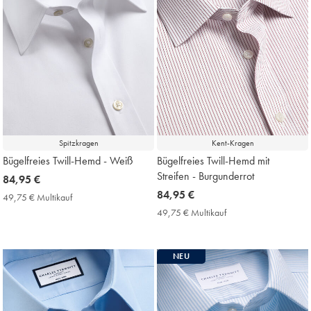
Spitzkragen
Kent-Kragen
Bügelfreies Twill-Hemd - Weiß
Bügelfreies Twill-Hemd mit
Streifen - Burgunderrot
now
84,95 €
84,95
now
84,95 €
49,75 € Multikauf
49,75
€
84,95
€
49,75 € Multikauf
49,75
Multikauf
€
€
Price
Multikauf
Price
NEU