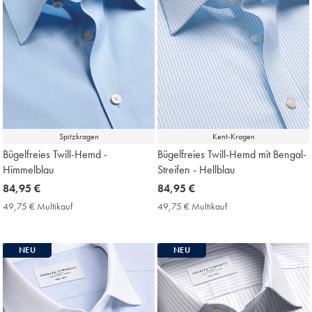
Spitzkragen
Kent-Kragen
Bügelfreies Twill-Hemd -
Bügelfreies Twill-Hemd mit Bengal-
Himmelblau
Streifen - Hellblau
now
84,95 €
now
84,95 €
84,95
84,95
49,75 € Multikauf
49,75
49,75 € Multikauf
49,75
€
€
€
€
Multikauf
Multikauf
Price
Price
NEU
NEU