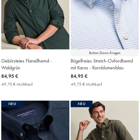
Button-Down-Kragen
Gebürstetes Flanellhemd -
Bügelfreies Stretch-Oxfordhemd
Waldgrün
mit Karos - Kornblumenblau
now
84,95 €
now
84,95 €
84,95
84,95
49,75 € Multikauf
49,75
49,75 € Multikauf
49,75
€
€
€
€
Multikauf
Multikauf
Price
Price
NEU
NEU