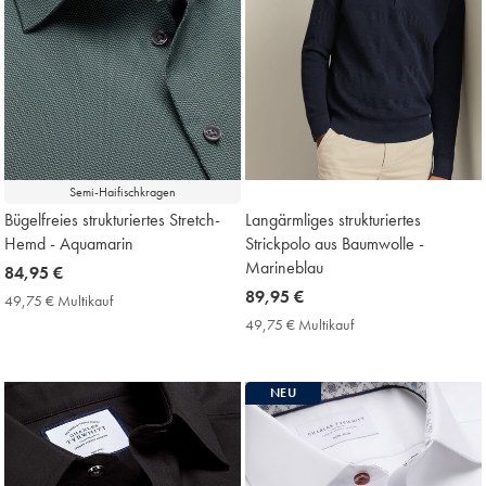
Semi-Haifischkragen
Bügelfreies strukturiertes Stretch-
Langärmliges strukturiertes
Hemd - Aquamarin
Strickpolo aus Baumwolle -
Marineblau
now
84,95 €
84,95
now
89,95 €
49,75 € Multikauf
49,75
€
89,95
€
49,75 € Multikauf
49,75
Multikauf
€
€
Price
Multikauf
Price
NEU