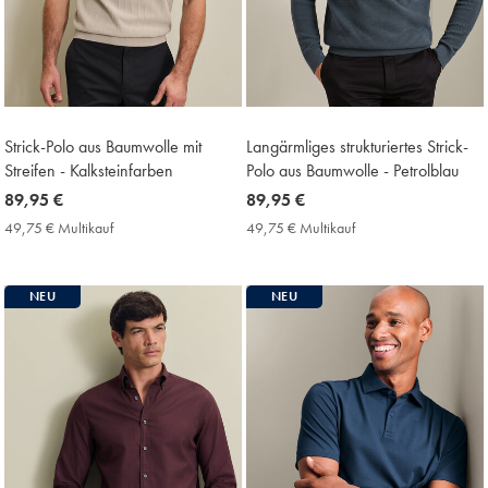
Strick-Polo aus Baumwolle mit
Langärmliges strukturiertes Strick-
Streifen - Kalksteinfarben
Polo aus Baumwolle - Petrolblau
now
89,95 €
now
89,95 €
89,95
89,95
49,75 € Multikauf
49,75
49,75 € Multikauf
49,75
€
€
€
€
Multikauf
Multikauf
Price
Price
NEU
NEU