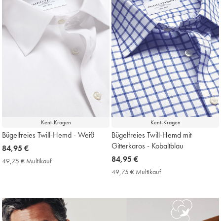
Kent-Kragen
Kent-Kragen
Bügelfreies Twill-Hemd - Weiß
Bügelfreies Twill-Hemd mit
Gitterkaros - Kobaltblau
now
84,95 €
84,95
now
84,95 €
49,75 € Multikauf
49,75
€
84,95
€
49,75 € Multikauf
49,75
Multikauf
€
€
Price
Multikauf
Price