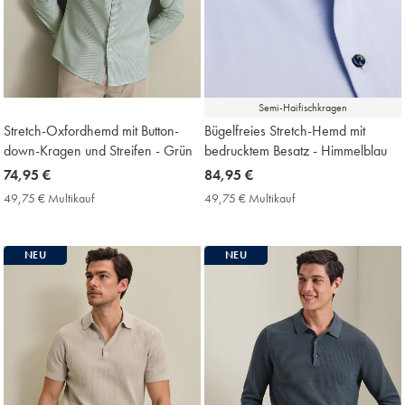
Semi-Haifischkragen
Stretch-Oxfordhemd mit Button-
Bügelfreies Stretch-Hemd mit
down-Kragen und Streifen - Grün
bedrucktem Besatz - Himmelblau
now
74,95 €
now
84,95 €
74,95
84,95
49,75 € Multikauf
49,75
49,75 € Multikauf
49,75
€
€
€
€
Multikauf
Multikauf
Price
Price
NEU
NEU