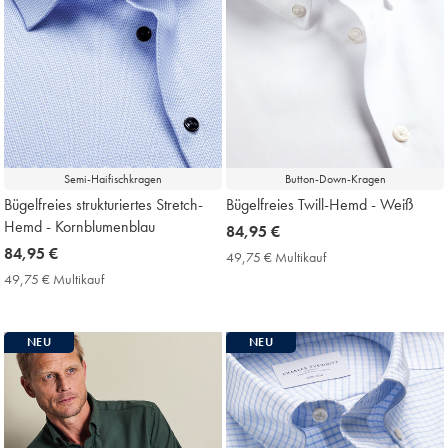
Semi-Haifischkragen
Button-Down-Kragen
Bügelfreies strukturiertes Stretch-
Bügelfreies Twill-Hemd - Weiß
Hemd - Kornblumenblau
now
84,95 €
now
84,95 €
84,95
49,75 € Multikauf
49,75
84,95
€
€
49,75 € Multikauf
49,75
Multikauf
€
€
Price
Multikauf
Price
NEU
NEU