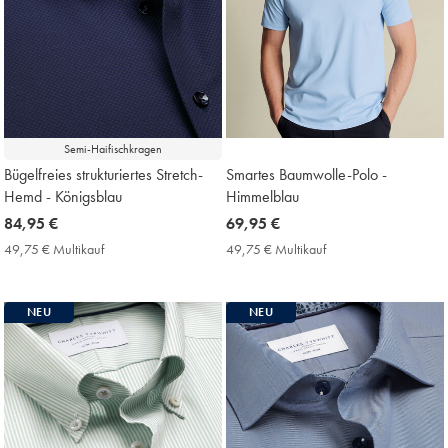
Semi-Haifischkragen
Bügelfreies strukturiertes Stretch-
Smartes Baumwolle-Polo -
Hemd - Königsblau
Himmelblau
now
84,95 €
now
69,95 €
84,95
69,95
49,75 € Multikauf
49,75
49,75 € Multikauf
49,75
€
€
€
€
Multikauf
Multikauf
Price
Price
NEU
NEU