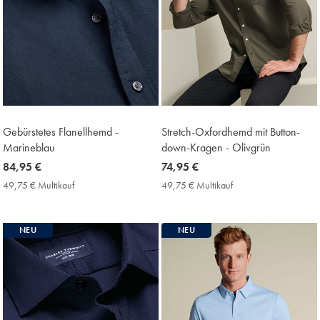
Gebürstetes Flanellhemd -
Stretch-Oxfordhemd mit Button-
Marineblau
down-Kragen - Olivgrün
now
84,95 €
now
74,95 €
84,95
74,95
49,75 € Multikauf
49,75
49,75 € Multikauf
49,75
€
€
€
€
Multikauf
Multikauf
Price
Price
NEU
NEU