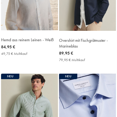
Hemd aus reinem Leinen - Weiß
Overshirt mit Fischgrätmuster -
Marineblau
now
84,95 €
84,95
now
89,95 €
49,75 € Multikauf
49,75
€
€
89,95
79,95 € Multikauf
79,95
Multikauf
€
€
Price
Multikauf
Price
NEU
NEU