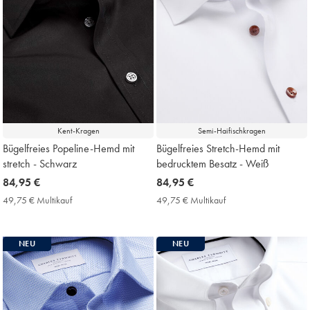
Kent-Kragen
Semi-Haifischkragen
Bügelfreies Popeline-Hemd mit
Bügelfreies Stretch-Hemd mit
stretch - Schwarz
bedrucktem Besatz - Weiß
now
84,95 €
now
84,95 €
84,95
84,95
49,75 € Multikauf
49,75
49,75 € Multikauf
49,75
€
€
€
€
Multikauf
Multikauf
Price
Price
NEU
NEU