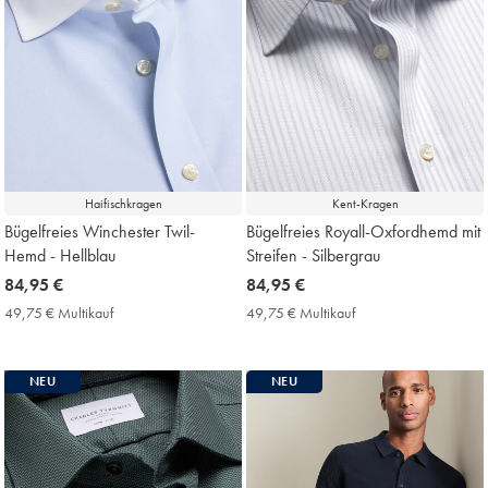
Haifischkragen
Kent-Kragen
Bügelfreies Winchester Twil-
Bügelfreies Royall-Oxfordhemd mit
Hemd - Hellblau
Streifen - Silbergrau
now
84,95 €
now
84,95 €
84,95
84,95
49,75 € Multikauf
49,75
49,75 € Multikauf
49,75
€
€
€
€
Multikauf
Multikauf
Price
Price
NEU
NEU