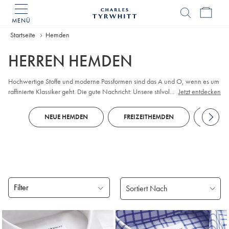
MENÜ
Charles
Tyrwhitt
Home
Startseite
Hemden
HERREN HEMDEN
Hochwertige Stoffe und moderne Passformen sind das A und O, wenn es um
raffinierte Klassiker geht. Die gute Nachricht: Unsere stilvollen
...
Jetzt entdecken
Herrenhemden bieten beides. Vervollständigen Sie Ihre individuellen Looks
mit unifarbenen oder gemusterten bügelfreien Modellen, die auch im
NEUE HEMDEN
FREIZEITHEMDEN
BUSI
Sitzungssaal überzeugen. Wenn der Golfclub ruft, entscheiden Sie sich für
atmungsaktive
Polos
, die mit unserem Tyrwhitt Cool-Finish gefertigt werden.
Filter
Gefundene
Produke
18