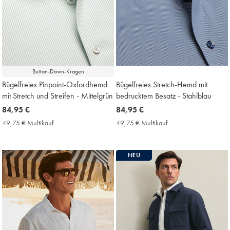
Button-Down-Kragen
Bügelfreies Pinpoint-Oxfordhemd
Bügelfreies Stretch-Hemd mit
mit Stretch und Streifen - Mittelgrün
bedrucktem Besatz - Stahlblau
now
84,95 €
now
84,95 €
84,95
84,95
49,75 € Multikauf
49,75
49,75 € Multikauf
49,75
€
€
€
€
Multikauf
Multikauf
Price
Price
NEU