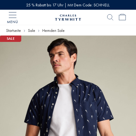
25 % Rabatt bis 17 Uhr | Mit Dem Code: SCHNELL
MENÜ
Charles
Tyrwhitt
Startseite
Sale
Hemden Sale
Home
SALE