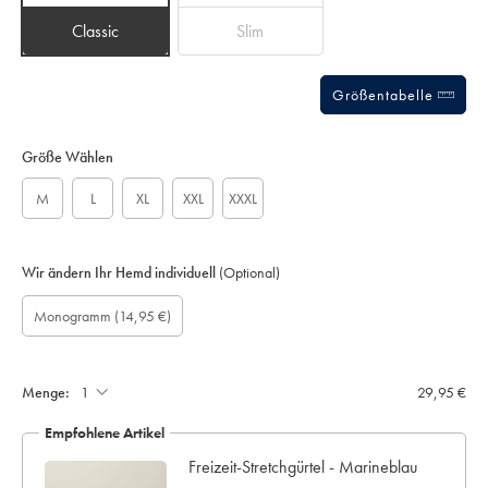
Classic
Slim
Größentabelle
Größe Wählen
M
L
XL
XXL
XXXL
Wir ändern Ihr Hemd individuell
(Optional)
Geschenkbox:
Monogram
Monogram
Monogram
Monogramm
Monogramm
(14,95 €)
Colour:
Font:
Location:
Optionen:
Menge:
29,95 €
Empfohlene Artikel
Freizeit-Stretchgürtel - Marineblau