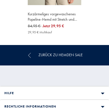
Kurzärmeliges vorgewaschenes
Popeline-Hemd mit Stretch und
Papageien-Motiv - Marineblau
was
84,95 €
now
Jetzt
29,95 €
84,95
29,95
29,95 € Multikauf
29,95
€
€
€
Multikauf
Price
ZURÜCK ZU HEMDEN SALE
HILFE
RECHTLICHE INFORMATIONEN