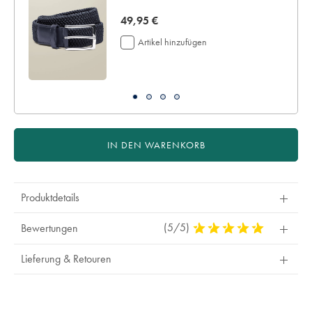
now
49,95 €
49,95
Artikel hinzufügen
€
IN DEN WARENKORB
Produktdetails
(5/5)
5
Bewertungen
Stars
Out
Lieferung & Retouren
Of
5
Stars