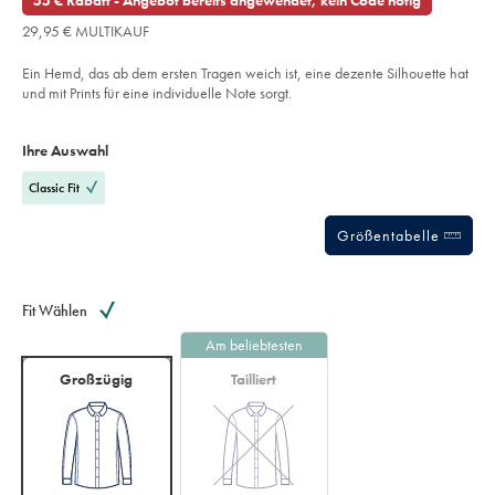
55 € Rabatt - Angebot bereits angewendet, kein Code nötig
mit-
€
of
stretch-
29,95 € MULTIKAUF
und-
5
papageien-
stars
motiv%C2%A0-
Ein Hemd, das ab dem ersten Tragen weich ist, eine dezente Silhouette hat
-
marineblau/CSM0032NAV.html?
und mit Prints für eine individuelle Note sorgt.
sourceCode=dmdefault
Product
Variations
Add
to
Actions
Ihre Auswahl
cart
options
Classic Fit
Größentabelle
Fit Wählen
Am beliebtesten
Großzügig
Tailliert