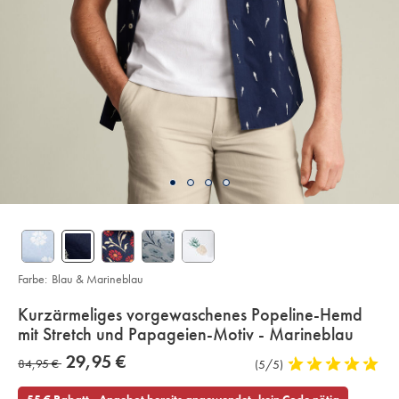
Farbe:
Blau & Marineblau
details
Kurzärmeliges vorgewaschenes Popeline-Hemd
about
mit Stretch und Papageien-Motiv - Marineblau
product:
Details
https://www.charlestyrwhitt.com/de/kurzaermeliges-
now
29,95 €
was
84,95 €
Produktrezensionen
(5/5)
5
vorgewaschenes-
29,95
popeline-
stars
84,95
€
hemd-
out