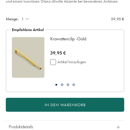
und einem luxuriösen Glanz stilvolle Akzente bei besonderen Anlässen.
%26-
rosa/TIL0680CFW.html?
Product
Add
sourceCode=dmdefault
to
Actions
cart
Menge:
59,95 €
options
Empfohlene Artikel
Krawattenclip -Gold
now
39,95 €
39,95
Artikel hinzufügen
€
IN DEN WARENKORB
Produktdetails