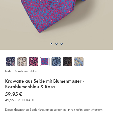
Farbe:
Kornblumenblau
details
Krawatte aus Seide mit Blumenmuster -
about
Kornblumenblau & Rosa
product:
Details
https://www.charlestyrwhitt.com/de/krawatte-
now
59,95 €
aus-
59,95
seide-
49,95 € MULTIKAUF
€
mit-
blumenmuster%C2%A0-
-
Diese klassischen Seidenkrawatten setzen mit ihren raffinierten Mustern
kornblumenblau-