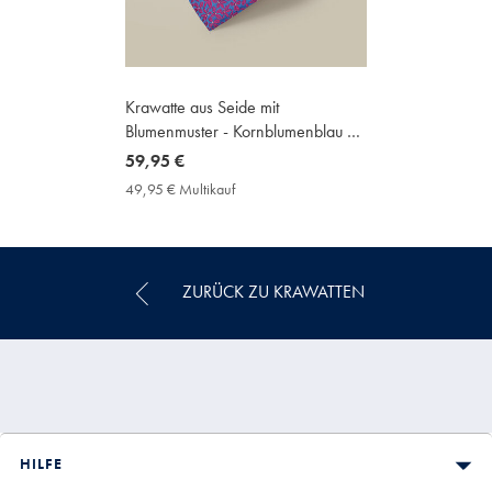
Krawatte aus Seide mit
Blumenmuster - Kornblumenblau &
Rosa
now
59,95 €
59,95
49,95 € Multikauf
49,95
€
€
Multikauf
Price
ZURÜCK ZU KRAWATTEN
HILFE