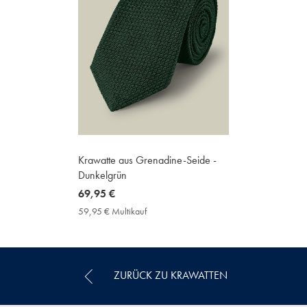
Krawatte aus Grenadine-Seide -
Dunkelgrün
now
69,95 €
69,95
59,95 € Multikauf
59,95
€
€
Multikauf
Price
ZURÜCK ZU KRAWATTEN