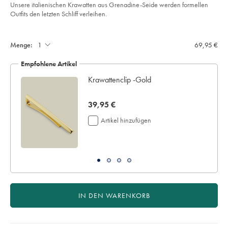
of
-
Unsere italienischen Krawatten aus Grenadine-Seide werden formellen
dunkelgruen/TIL0640DGN.html?
5
Outfits den letzten Schliff verleihen.
sourceCode=dmdefault
stars
Product
Add
to
Actions
cart
Menge:
69,95 €
options
Empfohlene Artikel
Krawattenclip -Gold
now
39,95 €
39,95
Artikel hinzufügen
€
IN DEN WARENKORB