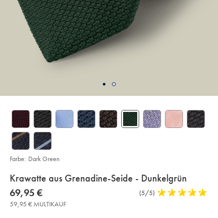
Farbe:
Dark Green
details
Krawatte aus Grenadine-Seide - Dunkelgrün
about
Details
https://www.charlestyrwhitt.com/de/krawatte-
now
69,95 €
Produktrezensionen
(5/5)
5
aus-
product:
69,95
stars
grenadine-
59,95 € MULTIKAUF
€
seide-
out
-