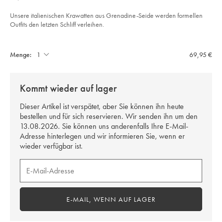
€
seide%C2%A0-
-
schokoladenbraun/TIL0640CHC.html?
Unsere italienischen Krawatten aus Grenadine-Seide werden formellen
sourceCode=dmdefault
Outfits den letzten Schliff verleihen.
Product
Add
to
Actions
cart
Menge:
69,95 €
options
Kommt wieder auf lager
Dieser Artikel ist verspätet, aber Sie können ihn heute
bestellen und für sich reservieren. Wir senden ihn um den
13.08.2026. Sie können uns anderenfalls Ihre E-Mail-
Adresse hinterlegen und wir informieren Sie, wenn er
wieder verfügbar ist.
E-
MAIL,
WENN
AUF
E-MAIL, WENN AUF LAGER
LAGER