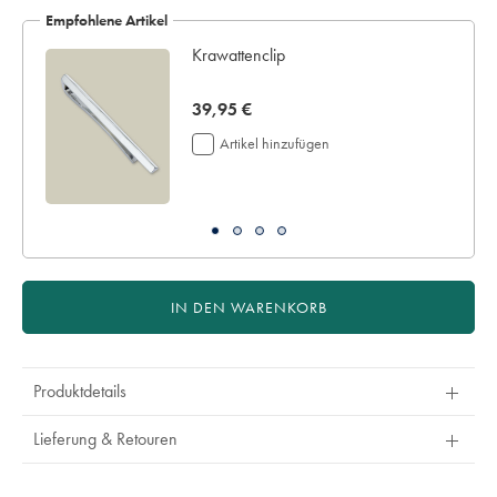
Empfohlene Artikel
Krawattenclip
now
39,95 €
39,95
Artikel hinzufügen
€
IN DEN WARENKORB
Produktdetails
Lieferung & Retouren