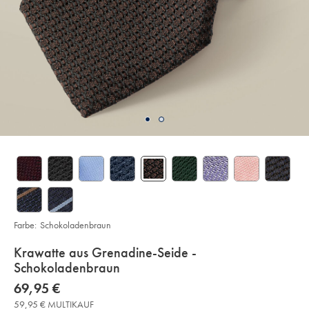
Farbe:
Schokoladenbraun
details
Krawatte aus Grenadine-Seide -
about
Schokoladenbraun
product:
Details
https://www.charlestyrwhitt.com/de/krawatte-
now
69,95 €
aus-
69,95
grenadine-
59,95 € MULTIKAUF