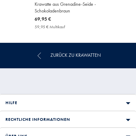
Krawatte aus Grenadine-Seide -
Schokoladenbraun
now
69,95 €
69,95
59,95 € Multikauf
59,95
€
€
Multikauf
Price
ZURÜCK ZU KRAWATTEN
HILFE
RECHTLICHE INFORMATIONEN
ÜBER UNS